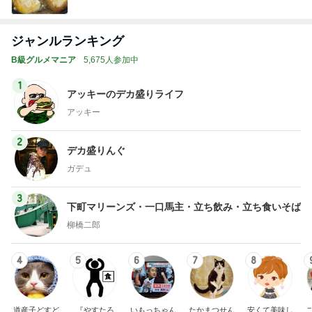
Ameba
ジャンルランキング
B級グルメマニア
5,675人参加中
1
アッキーのデカ盛りライフ
アッキー
2
デカ盛りんぐ
ガデュ
3
下町マリーンズ・一口馬主・立ち飲み・立ち食いそば
柳橋二郎
4
5
6
7
8
道産子どすど
『やすたろ
いもっちゃん
たかまつせん
安くて美味し