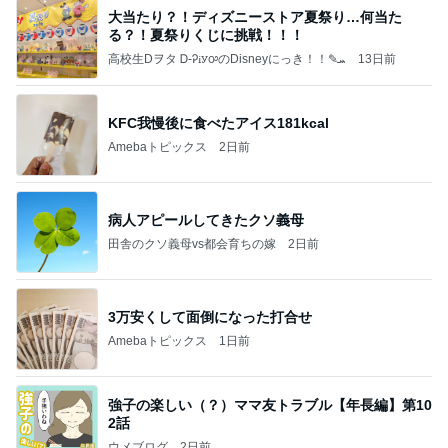
大当たり？！ディズニーストア夏祭り…何当た
る？！夏祭りくじに挑戦！！！
高校生Dヲタ Ꭰ-ᎮꭵꭹꭴのDisneyにっき！！✎ܚ
13日前
KFC我慢後に食べたアイス181kcal
Amebaトピックス
2日前
病人アピールしてきたクソ義母
田舎のクソ義母vs都会育ちの嫁
2日前
3万安くして面倒になった打合せ
Amebaトピックス
1日前
強子の楽しい（？）ママ友トラブル【年長編】第10
2話
ウメブログ
2日前