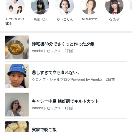
BEYOOOOO
島倉りか
ゆうこりん
MOMIママ
石 安伊
NDS
帰宅後30分でさくっと作った夕飯
Amebaトピックス
2日前
悲しすぎて立ち直れない。
クロオフィシャルブログPowered by Ameba
2日前
キャシー中島 絶好調でキルトカット
Amebaトピックス
1日前
実家で晩ご飯