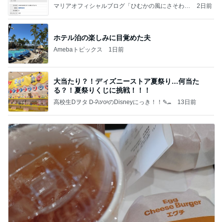
マリアオフィシャルブログ「ひむかの風にさそわれ
2日前
て」Powered by Ameba
ホテル泊の楽しみに目覚めた夫
Amebaトピックス
1日前
大当たり？！ディズニーストア夏祭り…何当た
る？！夏祭りくじに挑戦！！！
高校生Dヲタ Ꭰ-ᎮꭵꭹꭴのDisneyにっき！！✎ܚ
13日前