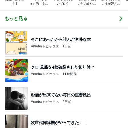
す！
う』的 食の
のブログ
いちの食い散
い物が好き☆
備忘録
らかし日記
彡
もっと見る
そこにあったから読んだ意外な本
Amebaトピックス
1日前
クロ 風船を4枚破裂させた飾り付け
Amebaトピックス
11時間前
粉瘤が出来てない毎日の重曹風呂
Amebaトピックス
2日前
次世代掃除機がやってきた！！