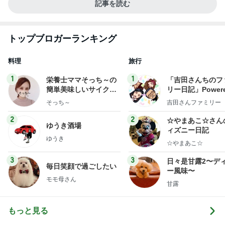
記事を読む
トップブロガーランキング
料理
旅行
1
1
栄養士ママそっち～の
「吉田さんちのフ
簡単美味しいサイクル
リー日記」Powere
献立
y Ameba 吉田さ
そっち～
吉田さんファミリー
ミリーオフィシャ
ログ
2
2
☆やまあこ☆さん
ゆうき酒場
ィズニー日記
ゆうき
☆やまあこ☆
3
3
日々是甘露2〜デ
毎日笑顔で過ごしたい
ー風味〜
モモ母さん
甘露
もっと見る