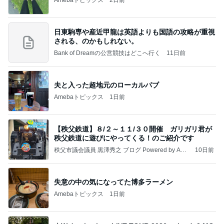
日東駒専や産近甲龍は英語よりも国語の攻略が重視
される、のかもしれない。
Bank of Dreamの公営競技はどこへ行く
11日前
夫と入った超地元のローカルパブ
Amebaトピックス
1日前
【秩父鉄道】８/２～１１/３０開催 ガリガリ君が
秩父鉄道に遊びにやってくる！のご紹介です
秩父市議会議員 黒澤秀之 ブログ Powered by Ame
10日前
ba
失意の中の気になってた博多ラーメン
Amebaトピックス
1日前