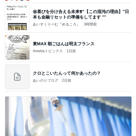
㊗️喜びを分け合える未来❣️”【この混沌の理由】”⽇
本も⾦融リセットの準備をしてます ””
あいすくりーむ『めるころ』
3時間前
東MAX 朝ごはんは明太フランス
Amebaトピックス
1日前
クロとこいたんって何かあったの？
あいのりブログ
2日前