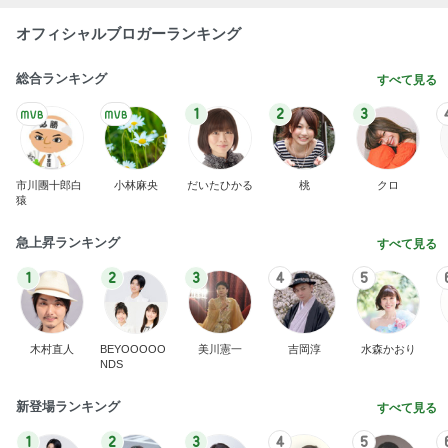
オフィシャルブロガーランキング
総合ランキング
すべて見る
1
2
3
市川團十郎白
小林麻央
だいたひかる
桃
クロ
猿
急上昇ランキング
すべて見る
1
2
3
4
5
木村直人
BEYOOOOO
美川憲一
吉岡淳
水森かおり
NDS
新登場ランキング
すべて見る
1
2
3
4
5