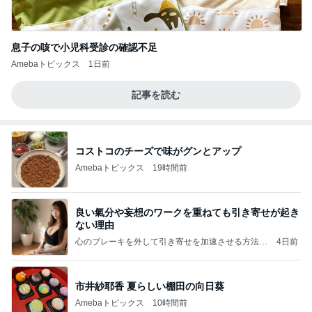
息子の咳で小児科受診の確認不足
Amebaトピックス
1日前
記事を読む
コストコのチーズで味がグンとアップ
Amebaトピックス
19時間前
良い氣分や妄想のワークを重ねても引き寄せが起き
ない理由
心のブレーキを外して引き寄せを加速させる方法：
4日前
引き寄せ研究所
市井紗耶香 夏らしい棚田の向日葵
Amebaトピックス
10時間前