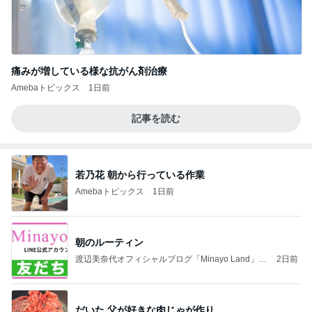
痛みが増している様な抗がん剤治療
Amebaトピックス
1日前
記事を読む
若乃花 朝から行っている作業
Amebaトピックス
1日前
朝のルーティン
渡辺美奈代オフィシャルブログ「Minayo Land」P
2日前
owered by Ameba
だいた 父が好きな肉じゃが作り