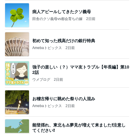
病人アピールしてきたクソ義母
田舎のクソ義母vs都会育ちの嫁
2日前
初めて知った残高だけの銀行特典
Amebaトピックス
2日前
強子の楽しい（？）ママ友トラブル【年長編】第10
2話
ウメブログ
2日前
お稽古帰りに眺めた祭りの人混み
Amebaトピックス
2日前
能登揺れ、東北も⚠️夢見が増えて来ました❗️注意し
てください❗️