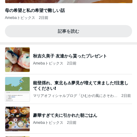
母の希望と私の希望で難しい話
Amebaトピックス
2日前
記事を読む
秋吉久美子 友達から貰ったプレゼント
Amebaトピックス
2日前
能登揺れ、東北も⚠️夢見が増えて来ました❗️注意し
てください❗️
マリアオフィシャルブログ「ひむかの風にさそわれ
2日前
て」Powered by Ameba
豪華すぎて夫に引かれた朝ごはん
Amebaトピックス
2日前