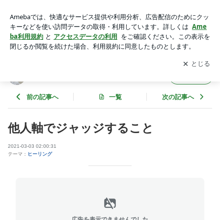
他人軸でジャッジすること | Healing Place Plume
アプリをダウンロードして
ブログの更新通知
を受け取りまし
開く
ょう。
Healing Place Plume
フォロー
前の記事へ
一覧
次の記事へ
他人軸でジャッジすること
2021-03-03 02:00:31
テーマ：
ヒーリング
広告を表示できませんでした