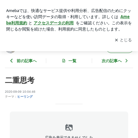
二重思考 | Healing Place Plume
アプリをダウンロードして
ブログの更新通知
を受け取りまし
開く
ょう。
Healing Place Plume
フォロー
前の記事へ
一覧
次の記事へ
二重思考
2020-09-09 10:04:46
テーマ：
ヒーリング
広告を表示できませんでした