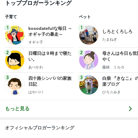
1
2
3
4
5
木村直人
BEYOOOOO
美川憲一
吉岡淳
水森かおり
NDS
新登場ランキング
すべて見る
1
2
3
4
5
BEYOOOOO
島倉りか
ゆうこりん
MOMIママ
石 安伊
NDS
仕事合間に誘ってくれた外食ランチ
Amebaトピックス
1日前
悲しすぎて立ち直れない。
クロオフィシャルブログPowered by Ameba
2日前