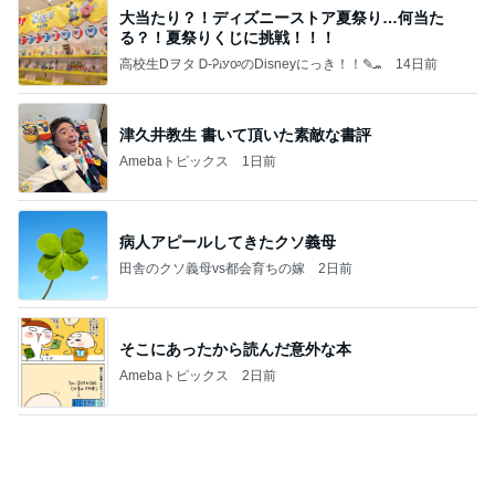
嬉しい戦力になってきた2人の手伝い
Amebaトピックス
1日前
記事を読む
長女が初めて作ったいびつな形
Amebaトピックス
2日前
良い氣分や妄想のワークを重ねても引き寄せが起き
ない理由
心のブレーキを外して引き寄せを加速させる方法：
4日前
引き寄せ研究所
交互にくる元夫からの優しさと怒り
Amebaトピックス
21時間前
かっちちちちが来てくれた！おしゃれなものを持っ