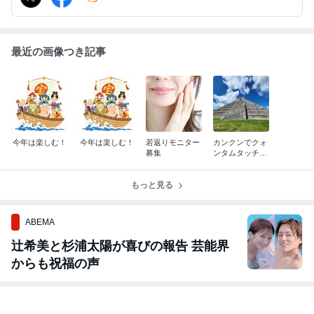
最近の画像つき記事
今年は楽しむ！
今年は楽しむ！
若返りモニター
カンクンでクォ
募集
ンタムタッチの
WS に参加して
きました
もっと見る
ABEMA
辻希美と杉浦太陽が喜びの報告 芸能界
からも祝福の声