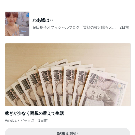
小原正子 おにぎりとポテチの昼食
Amebaトピックス
1日前
記事を読む
手島優 夫出張で長期間ワンオペ
Amebaトピックス
1日前