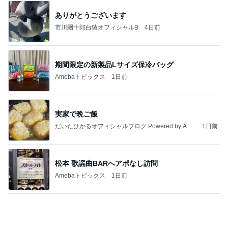
津久井教生 書いて頂いた素敵な書評
Amebaトピックス
1日前
病人アピールしてきたクソ義母
田舎のクソ義母vs都会育ちの嫁
2日前
そこにあったから読んだ意外な本
Amebaトピックス
2日前
能登揺れ、東北も⚠️夢見が増えて来ました❗️注意し
てください❗️
マリアオフィシャルブログ「ひむかの風にさそわれ
2日前
て」Powered by Ameba