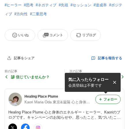
#
ヒーラー
#
思考
#
ネガティブ
#
先祖
#
セッション
#
達成率
#
ボジテ
ィブ
#
方向性
#
二重思考
いいね
コメント
リブログ
記事を報告する
記事をシェア
前の記事
次の記事
諺 信じていませんか？
褒めて伸ばそう
気に入ったらフォロー
会員登録は不要です
Healing Place Plume
フォロー
Kaori Maria Oda 東京&遠隔 心と身体のエネルギーヒーラー
Healing Place Plume 心と身体のエネルギー・ヒーラー、Kaoriのブ
ログです。キャンペーンのお知らせや、思ったこと、気づいたこと
など綴っています。