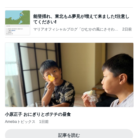
て！
桃オフィシャルブログ Powered by Ameba
10日前
ソワソワ期のフライング検査と執着
Amebaトピックス
1日前
㊗️喜びを分け合える未来❣️”【この混沌の理由】”⽇
本も⾦融リセットの準備をしてます ””
あいすくりーむ『めるころ』
2時間前
4ヶ月後に届いた忘れていた宅急便
Amebaトピックス
1日前