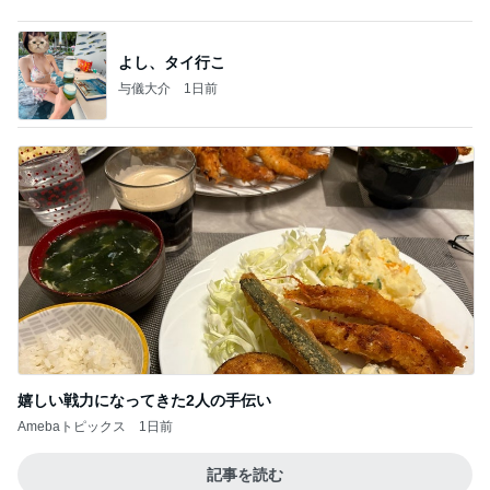
浮浪の走り者のブログ
2日前
果肉が贅沢に入った美味しいパフェ
Amebaトピックス
1日前
【新記事】これができる女性を男は手放せない！究
極の恋愛テクニック
クノタチホオフィシャルブログ「恋学・性学研究
2日前
室」Powered by Ameba
子供達を第一優先にした上での了解
Amebaトピックス
1日前