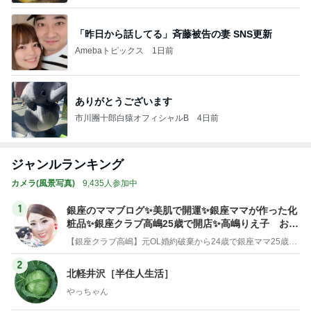
「昨日から話してる」斉藤被告の妻 SNS更新
Amebaトピックス
1日前
ありがとうございます
市川團十郎白猿オフィシャルB
4日前
ジャンルランキング
カメラ(風景写真)
9,435人参加中
1
銀座のママブログ✨美肌で開運✨銀座ママが作った化
粧品✨銀座クラブ高嶋25歳で開店✨高嶋りえ子 お着
物でエルメス バーキン コーデ
【銀座クラブ高嶋】元OL婚約破棄から24歳で銀座ママ25歳でオーナーママ銀座 美肌で開運♡パワースポット巡り高嶋りえ子ブログ
2
北軽井沢［半住人生活］
やっちゃん