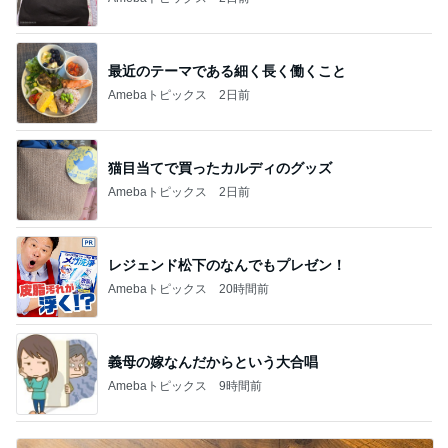
完食され寂しいコンビニのお弁当
Amebaトピックス
16時間前
記事を読む
トップブロガーランキング
子育て
ペット
1
1
kosodatefulな毎日 ～
しろとくろしろ
オギャ子の暴走～
たまねぎ
オギャ子
2
2
日曜日は９時まで寝た
母さんは今日も世
い。
やく