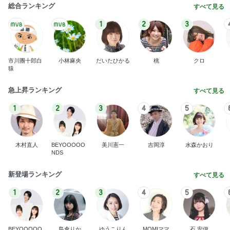
堀ちえみ 胴が長いトイプードル
Amebaトピックス
1日前
ありがとうございます
市川團十郎白猿オフィシャルB
4日前
期間限定の新製品Lサイズ保冷バッグ
Amebaトピックス
1日前
実家で晩ご飯
だいたひかるオフィシャルブログ Powered by Ame
1日前
ba