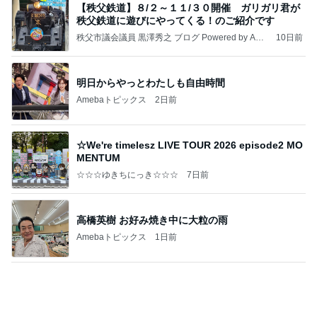
堀ちえみ 敢えてのフロントオープン
Amebaトピックス
1日前
朝のルーティン
渡辺美奈代オフィシャルブログ「Minayo Land」P
2日前
owered by Ameba
森口博子 41個のドーナツに感激
Amebaトピックス
1日前
こんな時代が来るとは誰が予想できただろうか？