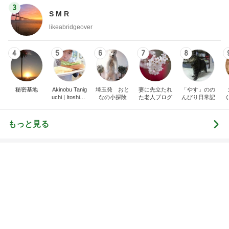
3
S M R
likeabridgeover
4
5
6
7
8
秘密基地
Akinobu Tanig
埼玉発 おと
妻に先立たれ
「やす」のの
uchi | Itoshima
なの小探険
た老人ブログ
んびり日常記
Landscape Ph
otographer
もっと見る
届いた春夏用の物が真冬仕様
Amebaトピックス
2日前
最近のテーマである細く長く働くこと
Amebaトピックス
2日前