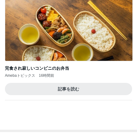
あべかわ
藤緒 ミルカ
3
3
四十路シンパパの家族
白柴 『きなこ』 
日記
楽ブログ
はやパパ
ひろ☆みき
もっと見る
オフィシャルブロガーランキング
総合ランキング
すべて見る
1
2
3
市川團十郎白
小林麻央
だいたひかる
桃
クロ
猿
急上昇ランキング
すべて見る