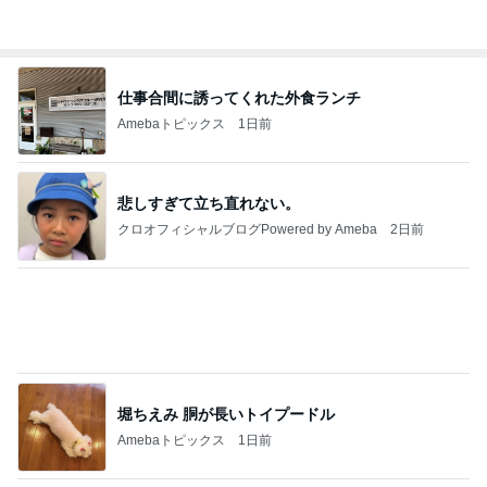
記事を読む
夫が百貨店で遭った恥ずかしい目
Amebaトピックス
1日前
強子の楽しい（？）ママ友トラブル【年長編】第10
1話
ウメブログ
4日前
愛之助 キッチンカーのトルコライス
Amebaトピックス
1日前
大当たり？！ディズニーストア夏祭り…何当た
る？！夏祭りくじに挑戦！！！
高校生Dヲタ Ꭰ-ᎮꭵꭹꭴのDisneyにっき！！✎ܚ
14日前