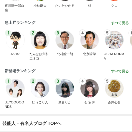
市川團十郎白
小林麻央
だいたひかる
桃
クロ
猿
急上昇ランキング
すべて見る
1
2
3
4
5
AKB48
たんぽぽ川村
北村総一朗
北別府学
OCHA NORM
エミコ
A
新登場ランキング
すべて見る
1
2
3
4
5
BEYOOOOO
ゆうこりん
島倉りか
石 安伊
蒼井心音
NDS
芸能人・有名人ブログ TOPへ