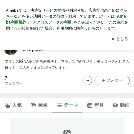
├ Patisseries スイーツ｜フランス自然療法士の気ままなブ
ログ / Kaori Go Naturopathe
アプリをダウンロードして
ブログの更新通知
を受け取りまし
開く
ょう。
フランス自然療法士の気ままなブログ / Kaori Go Na
turopathe
フランスFÉNA認定の自然療法士。フランスでの生活やナチュロパスとしての
日々を、気の向くままに綴っています。
7
フォロー
フォロワー
人気
画像
テーマ
年月
動画