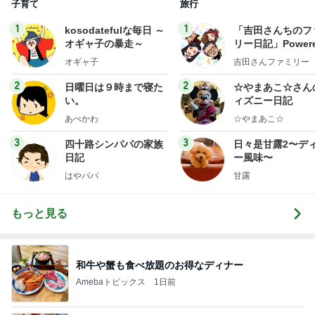
子育て
旅行
1
1
kosodatefulな毎日 ～
「吉田さんちのフ
オギャ子の暴走～
リー日記」Powere
y Ameba 吉田さ
オギャ子
吉田さんファミリー
ミリーオフィシャ
ログ
2
2
日曜日は９時まで寝た
☆やまあこ☆さん
い。
ィズニー日記
あべかわ
☆やまあこ☆
3
3
四十路シンパパの家族
日々是甘露2〜デ
日記
ー風味〜
はやパパ
甘露
もっと見る
和牛や蟹も食べ放題のお得なディナー
Amebaトピックス
1日前