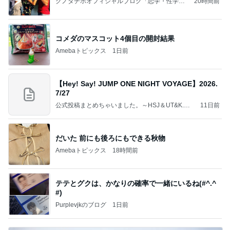
クノタチホオフィシャルブログ「恋学・性学研
20時間前
究室」Powered by Ameba
コメダのマスコット4個目の開封結果
Amebaトピックス
1日前
【Hey! Say! JUMP ONE NIGHT VOYAGE】2026.
7/27
公式投稿まとめちゃいました。～HSJ＆UT&K.O.
11日前
～
だいた 前にも後ろにもできる秋物
Amebaトピックス
18時間前
テテとグクは、かなりの確率で一緒にいるね(#^.^
#)
Purplevjkのブログ
1日前