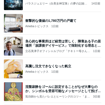
パラスジュエリー（白美女神宝珠）の夢の記録
14日前
（続編）
衝撃的な価値の1,780万円の戸建て
Amebaトピックス
1日前
良心的な事業所ほど経営は苦しく、障害ある子の居
場所「放課後デイサービス」で深刻化する理念と現
実の
立石美津子オフィシャルブログ「テキトー母さんの
1日前
すすめ」Powered by Ameba
高騰し注文できなくなった帆立
Amebaトピックス
1日前
涅槃寂静をゴールに設定することがなぜ大事なの
か、シンボルを受容可能なメッセージとして投げる
ことが
気功師から見たバレエとヒーリングのコツ～「まと
3日前
いのば」ブログ