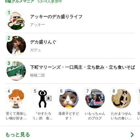
B級グルメマニア
5,674人参加中
1
アッキーのデカ盛りライフ
アッキー
2
デカ盛りんぐ
ガデュ
3
下町マリーンズ・一口馬主・立ち飲み・立ち食いそば
柳橋二郎
4
5
6
7
8
安くて美味し
『やすたろ
道産子どすど
いもっちゃん
たかまつせん
い物が好き☆
う』的 食の
す！
のブログ
いちの食い散
彡
備忘録
らかし日記
もっと見る