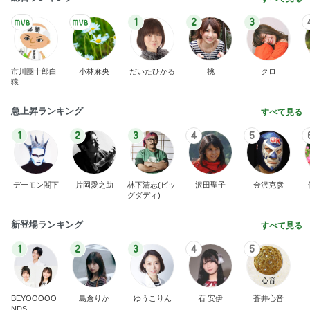
1
2
3
市川團十郎白
小林麻央
だいたひかる
桃
クロ
猿
急上昇ランキング
すべて見る
1
2
3
4
5
デーモン閣下
片岡愛之助
林下清志(ビッ
沢田聖子
金沢克彦
グダディ)
新登場ランキング
すべて見る
1
2
3
4
5
BEYOOOOO
島倉りか
ゆうこりん
石 安伊
蒼井心音
NDS