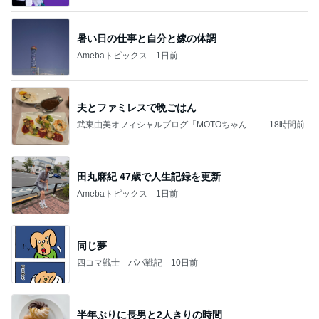
暑い日の仕事と自分と嫁の体調
Amebaトピックス
1日前
夫とファミレスで晩ごはん
武東由美オフィシャルブログ「MOTOちゃんと
18時間前
のはっぴぃな毎日」Powered by Ameba
田丸麻紀 47歳で人生記録を更新
Amebaトピックス
1日前
同じ夢
四コマ戦士 パパ戦記
10日前
半年ぶりに長男と2人きりの時間