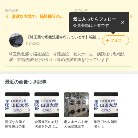
前の記事
次の記事
清潔な衣類で、福祉施設の生
介護施設の衣類洗濯を外注に
気に入ったらフォロー
活やスタッフ様をもっと快適
してみませんか？
に
会員登録は不要です
【埼玉県で私物洗濯を行っています】福祉施設・老人ホーム・介護施設・病院での洗濯業務。リネン工場の関東ベビーランドリー＠埼玉県行田
フォロー
kanto-bl
埼玉県北部で福祉施設、介護施設、老人ホーム・病院様で私物洗
濯・衣類洗濯代行やタオル等の洗濯業務を行っています。
最近の画像つき記事
清潔な衣類で、
介護施設の衣類
老人ホームや老
業務用の衣類洗
福祉施設の生活
洗濯を外注にし
人保健施設での
濯とは
やスタッフ様を
てみませんか？
衣類の洗濯を行
もっと快適に
っています。