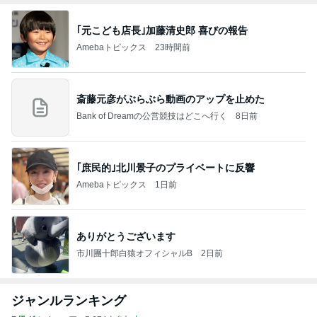
｢元こども店長｣加藤清史郎 喜びの報告
Amebaトピックス
23時間前
斎藤元彦がぶらぶら動画のアップを止めた
Bank of Dreamの公営競技はどこへ行く
8日前
｢庶民的｣北川景子のプライベートに反響
Amebaトピックス
1日前
ありがとうございます
市川團十郎白猿オフィシャルB
2日前
ジャンルランキング