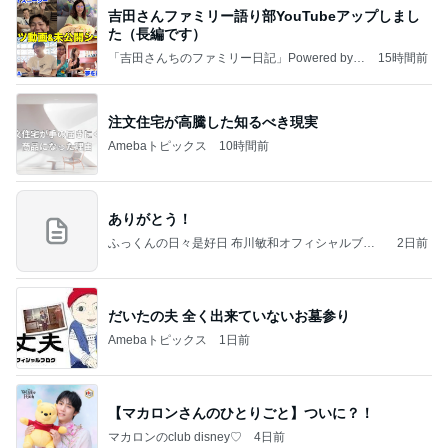
吉田さんファミリー語り部YouTubeアップしまし
た（長編です）
「吉田さんちのファミリー日記」Powered by A
15時間前
meba 吉田さんファミリーオフィシャルブログ
注文住宅が高騰した知るべき現実
Amebaトピックス
10時間前
ありがとう！
ふっくんの日々是好日 布川敏和オフィシャルブロ
2日前
グ
だいたの夫 全く出来ていないお墓参り
Amebaトピックス
1日前
【マカロンさんのひとりごと】ついに？！
マカロンのclub disney♡
4日前