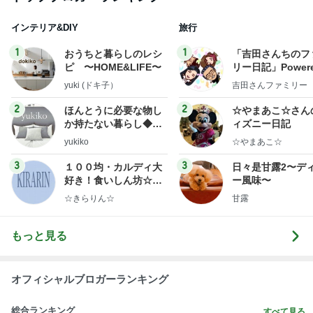
インテリア&DIY
旅行
1
1
おうちと暮らしのレシ
「吉田さんちのフ
ピ 〜HOME&LIFE〜
リー日記」Powere
y Ameba 吉田さ
yuki (ドキ子）
吉田さんファミリー
ミリーオフィシャ
ログ
2
2
ほんとうに必要な物し
☆やまあこ☆さん
か持たない暮らし◆Ke
ィズニー日記
ep Life Simple◆〜イ
yukiko
☆やまあこ☆
ンテリアのきろく〜
3
3
１００均・カルディ大
日々是甘露2〜デ
好き！食いしん坊☆き
ー風味〜
らりん☆のブログ
☆きらりん☆
甘露
もっと見る
オフィシャルブロガーランキング
総合ランキング
すべて見る