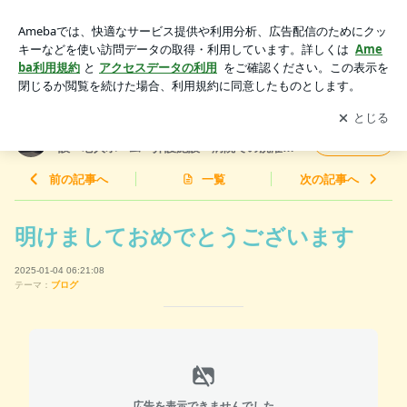
明けましておめでとうございます | 【埼玉県で私物洗濯を行っ
ています】福祉施設・老人ホーム・介護施設・病院での洗濯業
アプリをダウンロードして
ブログの更新通知
を受け取りまし
開く
務。リネン工場の関東ベビーランドリー＠埼玉県行田
ょう。
【埼玉県で私物洗濯を行っています】福祉施
フォロー
設・老人ホーム・介護施設・病院での洗濯業
務。リネン工場の関東ベビーランドリー＠埼
玉県行田
前の記事へ
一覧
次の記事へ
明けましておめでとうございます
2025-01-04 06:21:08
テーマ：
ブログ
広告を表示できませんでした