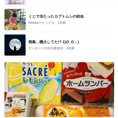
くじで当たったカブトムシの幼虫
Amebaトピックス
1日前
桜島…噴火してた!? Σ(O_O；)
マッキー☆の日日是好日
4日前