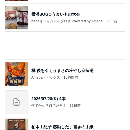
桃 後を引くうまさの冷やし麻辣湯
Amebaトピックス
10時間前
2026/07/28(K) 4本
何でかな？何でだろ？
11日前
柏木由紀子 感動した手書きの手紙
Amebaトピックス
10時間前
明日は1人で
だいたひかるオフィシャルブログ Powered by Ame
1日前
ba
薬丸裕英 番組で教えてもらった下駄