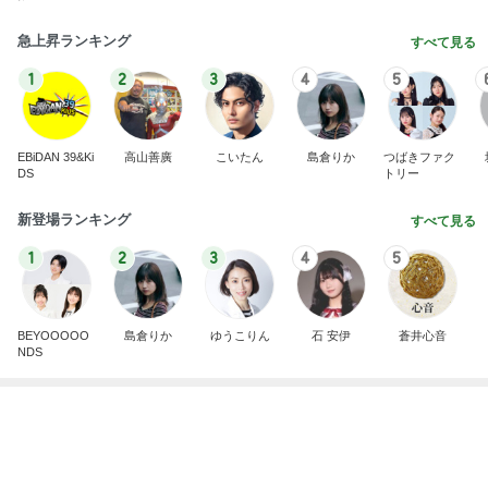
すべて見る
1
2
3
4
5
BEYOOOOO
島倉りか
ゆうこりん
石 安伊
蒼井心音
NDS