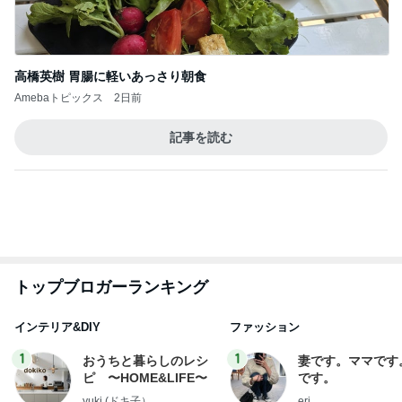
トップブロガーランキング
インテリア&DIY
ファッション
1
1
おうちと暮らしのレシ
妻です。ママです
ピ 〜HOME&LIFE〜
です。
yuki (ドキ子）
eri.
2
2
ほんとうに必要な物し
40代からの大人
か持たない暮らし◆Ke
アルを品良く着こ
ep Life Simple◆〜イ
ファッションブロ
yukiko
えりん
ンテリアのきろく〜
3
3
１００均・カルディ大
銀の滴降る降るま
好き！食いしん坊☆き
に・・・
らりん☆のブログ
☆きらりん☆
illallan