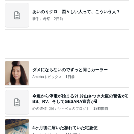
ダメにならないのでずっと同じカーラー
Amebaトピックス
1日前
今週から停電が始まる?! 片山さつき大臣の警告がE
BS、RV、そしてGESARA宣言が⁈
心の道標【旧：ヤ～ベェのブログ】
18時間前
4ヶ月後に届いた忘れていた宅急便
Amebaトピックス
13時間前
業務用アイスどこに売ってる？ロッテやタカナシ等
安い市販の2リットルアイスは業務スーパーやシャ
トレ
AKO | Smart Life
9日前
絶対好きだと言われ頂いたお土産
Amebaトピックス
1日前