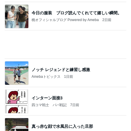
ノッチ レジェンドと練習し感激
Amebaトピックス
1日前
インターン面接3
四コマ戦士 パパ戦記
7日前
真っ赤な顔で水風呂に入った旦那
Amebaトピックス
1日前
20260803 鬼郁隊4人衆で中ちゃん釣行 写メ
中ちゃんのブログ
2日前
もっと早く買えばよかったもの
Amebaトピックス
1日前