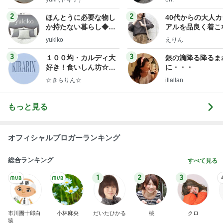
もっと見る
オフィシャルブロガーランキング
総合ランキング
すべて見る
1
2
3
市川團十郎白
小林麻央
だいたひかる
桃
クロ
猿
急上昇ランキング
すべて見る
1
2
3
4
5
EBiDAN 39&Ki
高山善廣
こいたん
島倉りか
つばきファク
DS
トリー
新登場ランキング