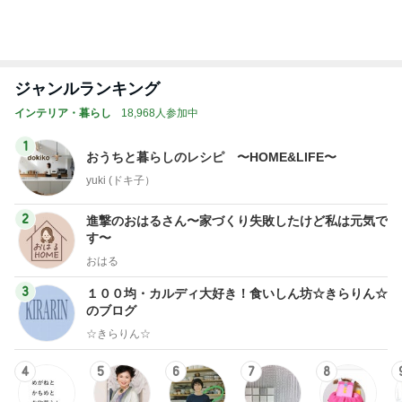
2
進撃のおはるさん〜家づくり失敗したけど私は元気で
す〜
おはる
3
１００均・カルディ大好き！食いしん坊☆きらりん☆
のブログ
☆きらりん☆
4
5
6
7
8
めがねとかも
元祖サロネー
65点の暮らし
HEY OMEM
あさこの日々
めと北欧暮ら
ゼ マダム市川
かた。
E！〜0からの
（5人家族・投
ザ
し
のほのぼのブ
家づくり〜
資・家計簿・
納
ログ
雑貨）
もっと見る