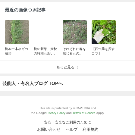
最近の画像つき記事
松本一本ネギの
松の新芽、麦秋
それぞれに春を
【四つ葉を探す
栽培
の時期も近い。
感じるもの。
コツ】
もっと見る
芸能人・有名人ブログ TOPへ
This site is protected by reCAPTCHA and
the Google
Privacy Policy
and
Terms of Service
apply.
安心・安全なご利用のために
お問い合わせ
ヘルプ
利用規約