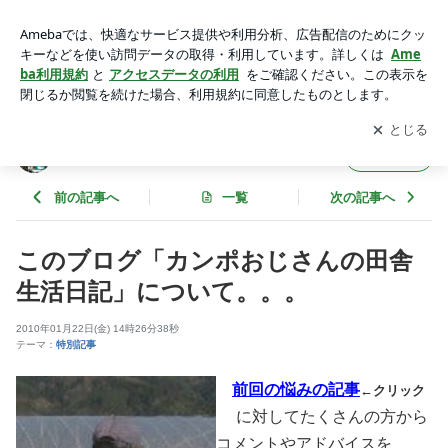
このブログ「カンポおじさんの田舎生活日記」について。。。
| 信州発 カンポおじさんの田舎生活日記
アプリをダウンロードして
ブログの更新通知
を受け取りまし
開く
ょう。
信州発 カンポおじさんの田舎生活日記
フォロー
前の記事へ
一覧
次の記事へ
このブログ「カンポおじさんの田舎
生活日記」について。。。
2010年01月22日(金) 14時26分38秒
テーマ：
特別記事
前回の悩みの記事
←クリック
に対してたくさんの方から
コメントやアドバイスを