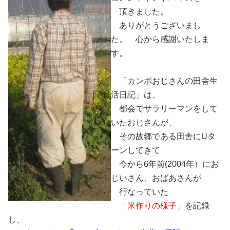
頂きました。
ありがとうございまし
た。 心から感謝いたしま
す。
「カンポおじさんの田舎生
活日記」は、
都会でサラリーマンをして
いたおじさんが、
その故郷である田舎にUタ
ーンしてきて
今から6年前(2004年）にお
じいさん、おばあさんが
行なっていた
「米作りの様子」
を記録
し、