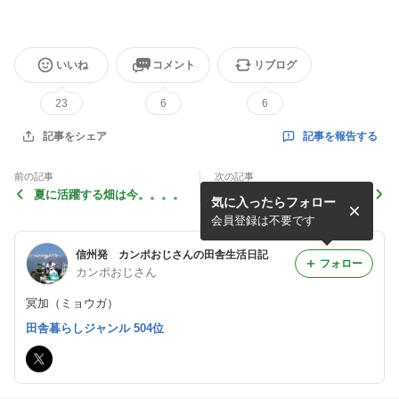
いいね
コメント
リブログ
23
6
6
記事を報告する
記事をシェア
前の記事
次の記事
夏に活躍する畑は今。。。。
大いなる悩み。。。どうした
気に入ったらフォロー
ものか。。。
会員登録は不要です
信州発 カンポおじさんの田舎生活日記
フォロー
カンポおじさん
冥加（ミョウガ）
田舎暮らしジャンル 504位