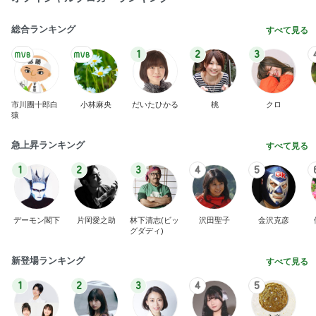
総合ランキング
すべて見る
1
2
3
市川團十郎白
小林麻央
だいたひかる
桃
クロ
猿
急上昇ランキング
すべて見る
1
2
3
4
5
デーモン閣下
片岡愛之助
林下清志(ビッ
沢田聖子
金沢克彦
グダディ)
新登場ランキング
すべて見る
1
2
3
4
5