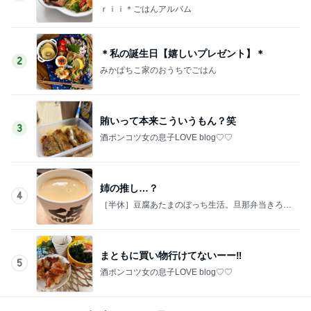
ｒｉｉ＊ごはんアルバム
＊私の誕生日【嬉しいプレゼント】＊
2
みかぱちこ家のおうちでごはん
賄いって本来こういうもん？笑
3
酒ポンコツ女の息子LOVE blog♡♡
姉の推し…？
4
［半休］豆腐あたまのぼっち生活。旦那弁当きろく
はお休み中
まともに買い物行けてないーー‼︎
5
酒ポンコツ女の息子LOVE blog♡♡