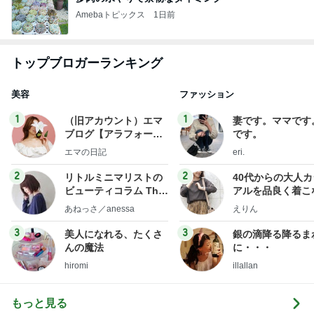
Amebaトピックス
1日前
トップブロガーランキング
美容
ファッション
1
1
（旧アカウント）エマ
妻です。ママです
ブログ【アラフォー会
です。
社売却セカンドライ
エマの日記
eri.
フ】
2
2
リトルミニマリストの
40代からの大人
ビューティコラム The
アルを品良く着こ
little minimalist's bea
ファッションブロ
あねっさ／anessa
えりん
uty colum
3
3
美人になれる、たくさ
銀の滴降る降るま
んの魔法
に・・・
hiromi
illallan
もっと見る