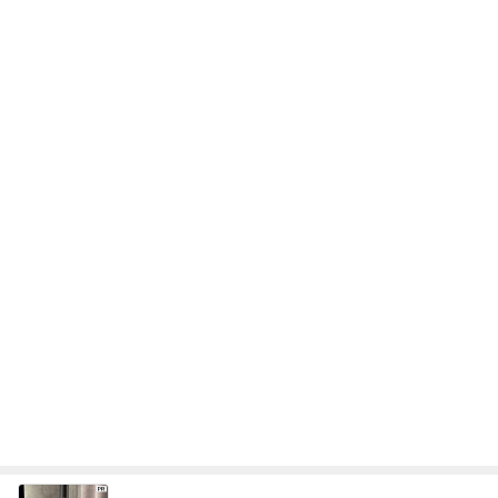
次世代掃除機がやってきた！！
Amebaトピックス
20時間前
ご馳走になった美味しい鰻ランチ
Amebaトピックス
1日前
旅行先で発見した猫ちゃんの木馬
Amebaトピックス
1日前
赤ん坊から知る友人の息子の成長
Amebaトピックス
1日前