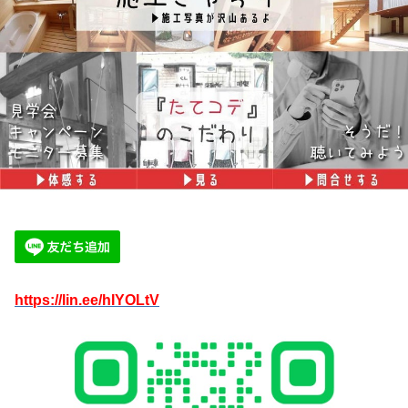
https://lin.ee/hIYOLtV