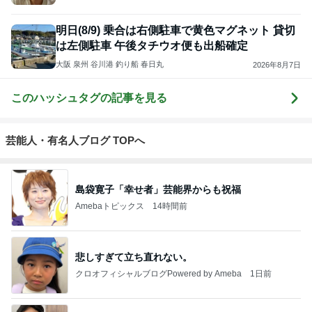
ピリチュアルスタイリストReiko I小川玲子
明日(8/9) 乗合は右側駐車で黄色マグネット 貸切
は左側駐車 午後タチウオ便も出船確定
大阪 泉州 谷川港 釣り船 春日丸
2026年8月7日
このハッシュタグの記事を見る
芸能人・有名人ブログ TOPへ
島袋寛子「幸せ者」芸能界からも祝福
Amebaトピックス
14時間前
悲しすぎて立ち直れない。
クロオフィシャルブログPowered by Ameba
1日前