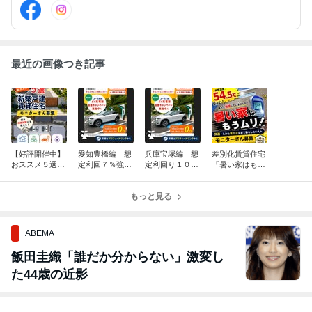
門店です。
最近の画像つき記事
【好評開催中】
愛知豊橋編 想
兵庫宝塚編 想
差別化賃貸住宅
おススメ５選
定利回７％強
定利回り１０％
『暑い家はもう
新築賃貸戸建住
『りめいく』賃
弱 『リノベー
ムリ！』モニタ
宅 モニターさ
貸物件として稼
ション』して更
ーさん募集【か
ん募集【かんり
ぐ４６【かんり
もっと見る
に稼ぐ９ 【か
んりす】
す】
す】
んりす】
ABEMA
飯田圭織「誰だか分からない」激変し
た44歳の近影