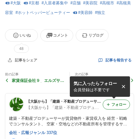
#
大阪
#
京都
#
入居者募集中
#
店舗
#
美容院
#
高槻市
#
高槻美
容室
#
ホットペッパービューティー
#
美容師
#
独立
いいね
コメント
リブログ
48
記事を報告する
記事をシェア
前の記事
次の記事
家賃保証会社９ エルズサポ
大阪府高槻市 美容院ルピド
気に入ったらフォロー
ート【かんりす】
ルジュ(le.pidorge) 【ふちぬ
し】誕生
会員登録は不要です
【大阪から】「建築・不動産プロデューサーが賃貸物件と家賃収入をサポート」 賃貸管理・不動産管理専門店 かんりす
フォロー
【大阪から】「建築・不動産プロデューサーが賃貸物件と家賃収入をサポート」 賃貸管理・不動産管理専門店 かんりす
建築・不動産プロデューサーが賃貸物件・家賃収入を 経営・戦略
でコンサルタント、 空家・空地などの不動産所有を管理するサポ
ート、 大阪府・京都府・兵庫県・茨城県・埼玉県・東京都・長野
会社・広報ジャンル 337位
県・ 岐阜県・愛知県・三重県・香川県 をエリアとした 賃貸管理専