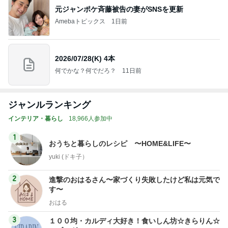
元ジャンポケ斉藤被告の妻がSNSを更新
Amebaトピックス
1日前
2026/07/28(K) 4本
何でかな？何でだろ？
11日前
ジャンルランキング
インテリア・暮らし
18,966人参加中
1
おうちと暮らしのレシピ 〜HOME&LIFE〜
yuki (ドキ子）
2
進撃のおはるさん〜家づくり失敗したけど私は元気で
す〜
おはる
3
１００均・カルディ大好き！食いしん坊☆きらりん☆