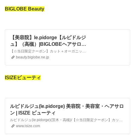
BIGLOBE Beauty
【美容院】le.pidorge【ルピドルジ
ュ】（高槻）|BIGLOBEヘアサロン
検索
【☆当日限定クーポン】カット＋オーガニックカラー ￥5000 当日予約OK♪完全マンツーマン接客で癒し空間♪ / 高槻の周辺にある【美容院】le.pidorge【ルピドルジュ】の詳細情報。サロンの雰囲気やメニュー、営業時間、定休日からお得なクーポンまで知りたい情報がいっぱい♪ 当日予約OK マンツーマン 髪質改善 縮毛矯正 白髪染め 酸熱トリートメント オ…
beauty.biglobe.ne.jp
ISIZEビューティ
ルピドルジュ(le.pidorge) 美容院・美容室・ヘアサロ
ン | ISIZE ビューティ
ルピドルジュ(le.pidorge)(茨木・高槻)/【☆当日限定クーポン】カット＋オーガニックカラー ￥5000 当日予約OK♪完全マンツーマン接客で癒し空間♪「ISIZE ビューティ」は、全国の美容室・サロン情報が満載です。
www.isize.com