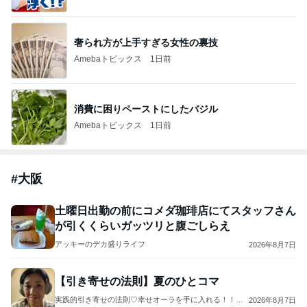
奢られ方が上手すぎる女性の裏技
Amebaトピックス
1日前
消費に困りペーストにしたバジル
Amebaトピックス
1日前
#
大阪
土曜日出勤の前にコメダ珈琲店にてスタッフさん
が引くくらいガッツリと腹ごしらえ
アッキーのデカ盛りライフ
2026年8月7日
【引き寄せの法則】夏のひとコマ
実践的引き寄せの法則♡幸せオーラを手に入れる！！ス
2026年8月7日