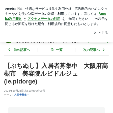
【ぷちぬし】入居者募集中 大阪府高槻市 美容院ルピドルジ
ュ(le.pidorge) | 【大阪から】「建築・不動産プロデューサーが
アプリをダウンロードして
ブログの更新通知
を受け取りまし
開く
賃貸物件と家賃収入をサポート」 賃貸管理・不動産管理専門
ょう。
店 かんりす
【大阪から】「建築・不動産プロデューサー
フォロー
が賃貸物件と家賃収入をサポート」 賃貸管
理・不動産管理専門店 かんりす
前の記事へ
一覧
次の記事へ
【ぷちぬし】入居者募集中 大阪府高
槻市 美容院ルピドルジュ
(le.pidorge)
2023年10月25日(水) 10時00分00秒
テーマ：
入居者募集中