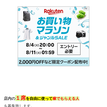
PR
１席
店内の
を自由に使って
稼でもらえる
人
を募集致します。