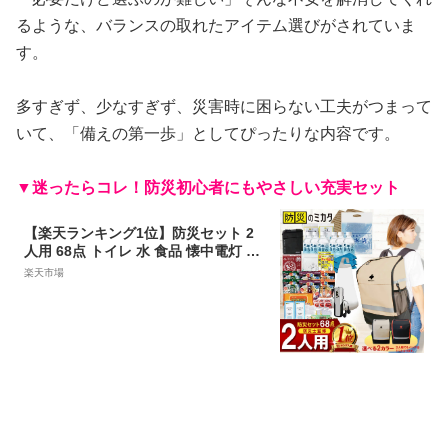
るような、バランスの取れたアイテム選びがされていま
す。
多すぎず、少なすぎず、災害時に困らない工夫がつまって
いて、「備えの第一歩」としてぴったりな内容です。
▼迷ったらコレ！防災初心者にもやさしい充実セット
【楽天ランキング1位】防災セット 2
人用 68点 トイレ 水 食品 懐中電灯 ラ
ンタン 袋 中身 防災 リュック 防災リ
楽天市場
ュック 防災グッズ 防災バッグ 女性 防
災用品 地震対策 災害対策 大雨 ※ 中
身だけ カート 子ども 子供用 一人用 3
人用 はしご ステッカー ではありませ
ん EEE