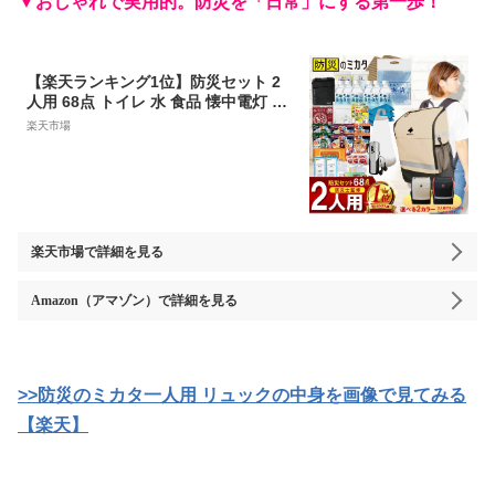
▼おしゃれで実用的。防災を「日常」にする第一歩！
【楽天ランキング1位】防災セット 2
人用 68点 トイレ 水 食品 懐中電灯 ラ
ンタン 袋 中身 防災 リュック 防災リ
楽天市場
ュック 防災グッズ 防災バッグ 女性 防
災用品 地震対策 災害対策 大雨 ※ 中
身だけ カート 子ども 子供用 一人用 3
人用 はしご ステッカー ではありませ
ん EEE
楽天市場
で詳細を見る
Amazon（アマゾン）
で詳細を見る
>>防災のミカタ一人用 リュックの中身を画像で見てみる
【楽天】