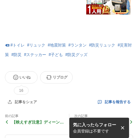
策 災害対策 震災 ※ 1000円ぽっきり
子ども 子供用 2人用 3人用 はしご ス
リッパ ヘルメット ではありません EE
E
#
トイレ
#
リュック
#
地震対策
#
ランタン
#
防災リュック
#
災害対
策
#
防災
#
ステッカー
#
子ども
#
防災グッズ
いいね
リブログ
16
記事を報告する
記事をシェア
前の記事
次の記事
【映えすぎ注意】ディーンア
【売り切れ続出？】あおつぶ
気に入ったらフォロー
ンドデルーカのお重の口コミ
はどこで売ってるかドラック
が刺さる…欲しくなる理由が
ストアなどを徹底調査！
会員登録は不要です
ありすぎた！