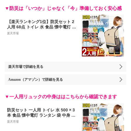
▼防災は「いつか」じゃなく「今」準備しておく安心感
【楽天ランキング1位】防災セット 2
人用 68点 トイレ 水 食品 懐中電灯 ラ
ンタン 袋 中身 防災 リュック 防災リ
楽天市場
ュック 防災グッズ 防災バッグ 女性 防
災用品 地震対策 災害対策 大雨 ※ 中
身だけ カート 子ども 子供用 一人用 3
人用 はしご ステッカー ではありませ
ん EEE
楽天市場
で詳細を見る
Amazon（アマゾン）
で詳細を見る
▼一人用リュックの中身ははこちらから確認できます
防災セット 一人用 トイレ 水 500 × 3
本 食品 懐中電灯 ランタン 袋 中身 45
点 防災 リュック 防災リュック 防災グ
楽天市場
ッズ 防災バッグ 女性 防災用品 地震対