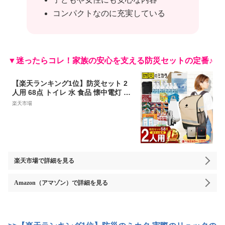
コンパクトなのに充実している
▼迷ったらコレ！家族の安心を支える防災セットの定番♪
【楽天ランキング1位】防災セット 2
人用 68点 トイレ 水 食品 懐中電灯 ラ
ンタン 袋 中身 防災 リュック 防災リ
楽天市場
ュック 防災グッズ 防災バッグ 女性 防
災用品 地震対策 災害対策 大雨 ※ 中
身だけ カート 子ども 子供用 一人用 3
人用 はしご ステッカー ではありませ
ん EEE
楽天市場
で詳細を見る
Amazon（アマゾン）
で詳細を見る