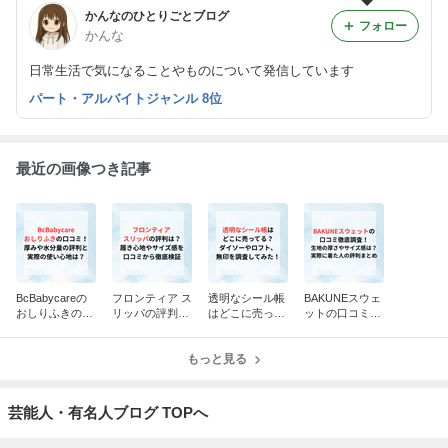
かんなのひとりごとブログ
フォロー
かんな
日常生活で気になることやものについて発信しています
パート・アルバイトジャンル 8位
最近の画像つき記事
BcBabycareの
フロンティア ス
透明なシール帳
BAKUNEスウェ
おしりふきの口
リッパの評判
はどこに売って
ットの口コミ徹
コミまとめ！厚
は？履き心地や
る？ダイソーや
底調査！生地の
みや水分量の評
サイズ感を口コ
ロフト、無印を
厚さやサイズ感
判と実際の使い
ミから徹底検証
もっと見る
調査してみた！
は？実際に着た
心地は？
人の評判まとめ
芸能人・有名人ブログ TOPへ