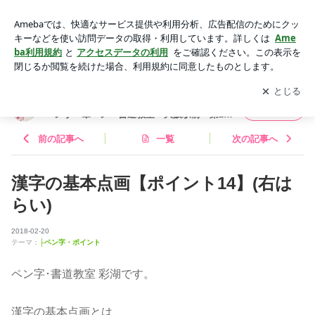
漢字の基本点画【ポイント14】(右はらい) | 彩湖（さいこ）美
文字教室 大阪市 北区 梅田 ペン字・筆ペン・書道教室 大阪駅
アプリをダウンロードして
ブログの更新通知
を受け取りまし
開く
前 第2ビル
ょう。
彩湖（さいこ）美文字教室 大阪市 北区 梅田
フォロー
ペン字・筆ペン・書道教室 大阪駅前 第2ビ
ル
前の記事へ
一覧
次の記事へ
漢字の基本点画【ポイント14】(右は
らい)
2018-02-20
テーマ：
├ペン字・ポイント
ペン字･書道教室 彩湖です。
漢字の基本点画とは