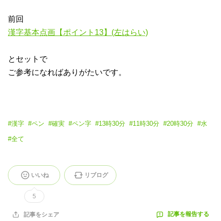
前回
漢字基本点画【ポイント13】(左はらい)
とセットで
ご参考になればありがたいです。
#
漢字
#
ペン
#
確実
#
ペン字
#
13時30分
#
11時30分
#
20時30分
#
水
#
全て
いいね
リブログ
5
記事を報告する
記事をシェア