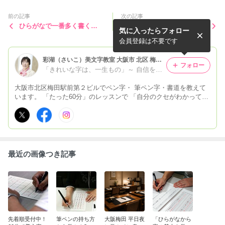
前の記事
次の記事
ひらがなで一番多く書く
漢字の基本点画【ポイント1
気に入ったらフォロー
「の」の書き方。
3】(左はらい)
会員登録は不要です
彩湖（さいこ）美文字教室 大阪市 北区 梅田 ペン字・筆ペン・書道教室 大阪駅前 第2ビル
フォロー
「きれいな字は、一生もの」～ 自信を持って書けると、大人の 品格がアップする ～彩湖美文字教室/大阪駅前第2ビル/大阪市北区
大阪市北区梅田駅前第２ビルでペン字・ 筆ペン字・書道を教えて
います。 「たった60分」のレッスンで 「自分のクセがわかって美
文字が書ける」 美しい文字を書くコツをお教えします。 字が美し
いとそれだけでイメージアップに つながりますよ！
最近の画像つき記事
先着順受付中！
筆ペンの持ち方
大阪梅田 平日夜
「ひらがなから