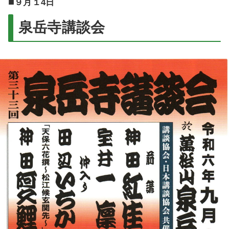
■
９月１4日
泉岳寺講談会