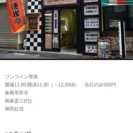
ワンコイン寄席
開場11:00 開演11:30（～12:30頃） 当日のみ500円
春風亭昇羊
林家彦三(代)
神田紅佳