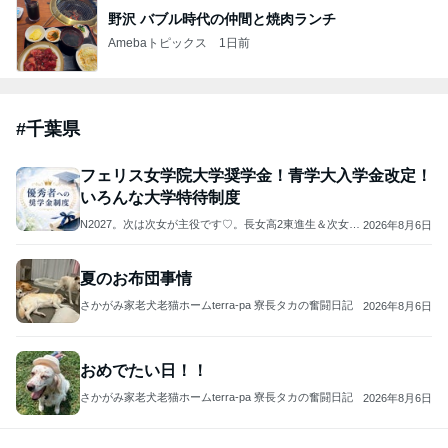
野沢 バブル時代の仲間と焼肉ランチ
Amebaトピックス
1日前
#
千葉県
フェリス女学院大学奨学金！青学大入学金改定！
いろんな大学特待制度
N2027。次は次女が主役です♡。長女高2東進生＆次女6
2026年8月6日
年
夏のお布団事情
さかがみ家老犬老猫ホームterra-pa 寮長タカの奮闘日記
2026年8月6日
おめでたい日！！
さかがみ家老犬老猫ホームterra-pa 寮長タカの奮闘日記
2026年8月6日