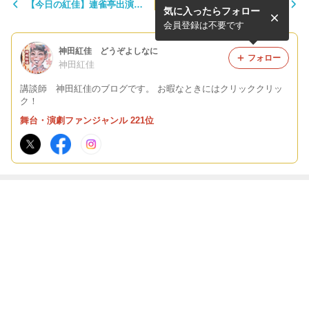
【今日の紅佳】連雀亭出演で
【感謝】花便り寄席 お運び
気に入ったらフォロー
す
ありがとうございました。
会員登録は不要です
神田紅佳 どうぞよしなに
フォロー
神田紅佳
講談師 神田紅佳のブログです。 お暇なときにはクリッククリッ
ク！
舞台・演劇ファンジャンル 221位