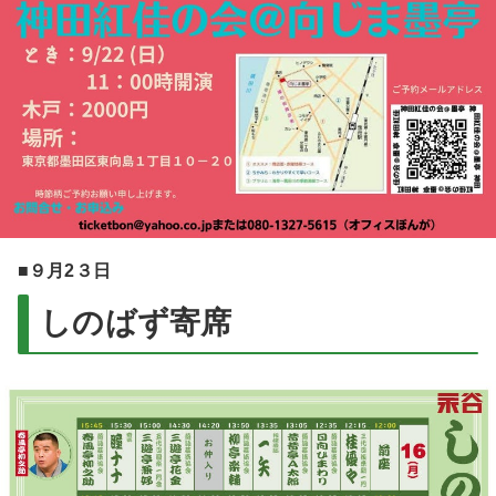
■９月2３日
しのばず寄席