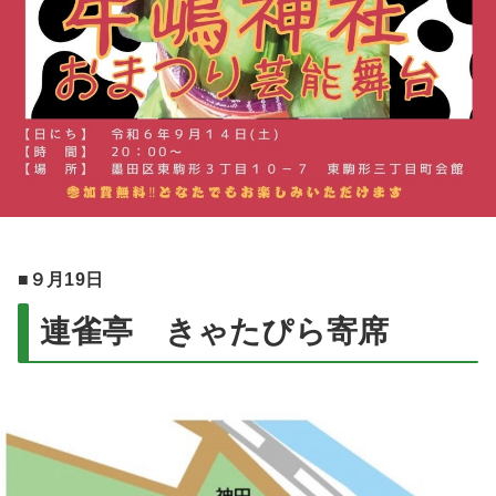
■９月19日
連雀亭 きゃたぴら寄席