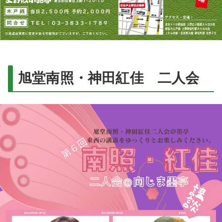
旭堂南照・神田紅佳 二人会