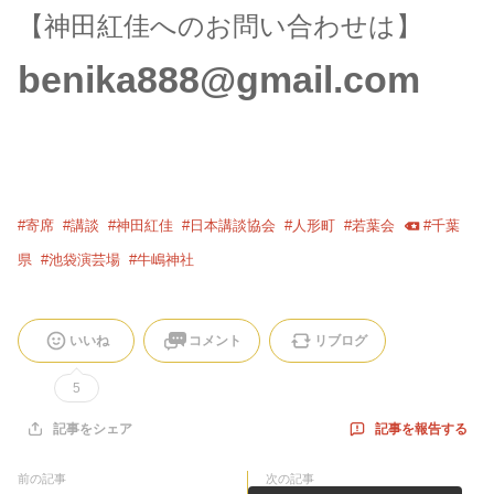
【神田紅佳へのお問い合わせは】
benika888@gmail.com
#
寄席
#
講談
#
神田紅佳
#
日本講談協会
#
人形町
#
若葉会
#
千葉
県
#
池袋演芸場
#
牛嶋神社
いいね
コメント
リブログ
5
記事を報告する
記事をシェア
前の記事
次の記事