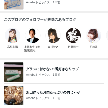
Amebaトピックス
1日前
このブログのフォロワーが興味のあるブログ
高垣彩陽
上野宏史（衆
森川智之
近野淳一
戸松遥
議院議員／自
由民主党）
グラスに付かない1番好きなリップ
Amebaトピックス
1日前
沢山作ったお肉たっぷりの肉じゃが
Amebaトピックス
1日前