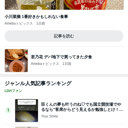
小川菜摘 1番好きかもしれない食事
Amebaトピックス
1日前
記事を読む
若乃花 デパ地下で買ってきた夕食
Amebaトピックス
1日前
ジャンル人気記事ランキング
LDHファン
臣くんの夢も叶うのね♡でも国立競技場でや
るなら”客席からどう見えるか勉強しとけ！っ
1
てカッコいい♡
Your Smile️‍