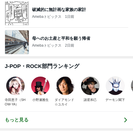
破滅的に無計画な家族の家計
Amebaトピックス
1日前
母へのお土産と平和を願う帰省
Amebaトピックス
2日前
J-POP・ROCK部門ランキング
寺田恵子（SH
小野瀬雅生
ダイアモンド
諸星和己
デーモン閣下
OW-YA）
☆ユカイ
もっと見る