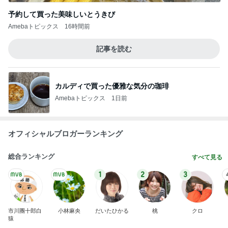
予約して買った美味しいとうきび
Amebaトピックス
16時間前
記事を読む
カルディで買った優雅な気分の珈琲
Amebaトピックス
1日前
オフィシャルブロガーランキング
総合ランキング
すべて見る
1
2
3
市川團十郎白
小林麻央
だいたひかる
桃
クロ
猿