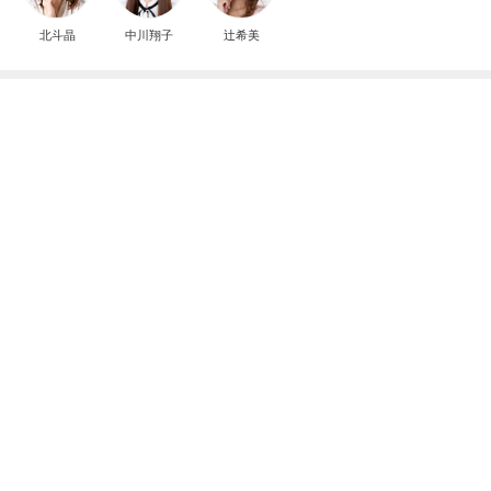
北斗晶
中川翔子
辻希美