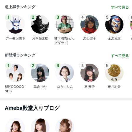
急上昇ランキング
すべて見る
1
2
3
4
5
デーモン閣下
片岡愛之助
林下清志(ビッ
沢田聖子
金沢克彦
グダディ)
新登場ランキング
すべて見る
1
2
3
4
5
BEYOOOOO
島倉りか
ゆうこりん
石 安伊
蒼井心音
NDS
Ameba殿堂入りブログ