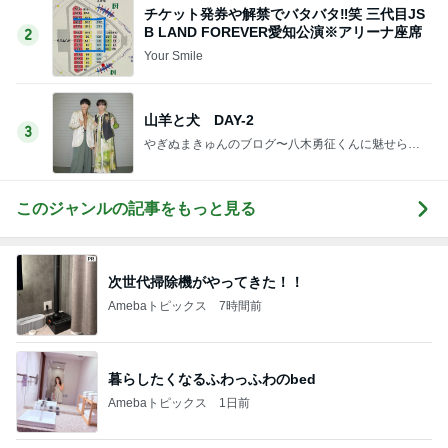
チケット発券や解禁でバタバタ‼️笑 三代目JS
B LAND FOREVER愛知公演※アリーナ座席
2
Your Smile️‍
山羊と犬 DAY-2
3
やぎぬまきゅんのブログ〜八木勇征くんに魅せられ
て〜
このジャンルの記事をもっと見る
次世代掃除機がやってきた！！
Amebaトピックス
7時間前
暮らしたくなるふわっふわのbed
Amebaトピックス
1日前