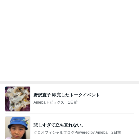
月一で楽しみな美味しいクレープ
Amebaトピックス
1日前
実家で晩ご飯
だいたひかるオフィシャルブログ Powered by
20時間前
Ameba
江口ともみ 話が尽きないランチ会
Amebaトピックス
18時間前
わあ喉は‥