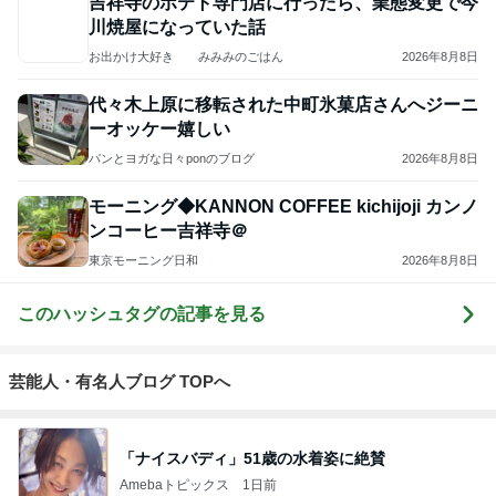
実家で晩ご飯
だいたひかるオフィシャルブログ Powered by
20時間前
Ameba
「心配」堂本剛 印象激変の近影
Amebaトピックス
1日前
ありがとうございます
市川團十郎白猿オフィシャルB
4日前