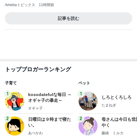
3
3
四十路シンパパの家族
白柴 『きなこ』 
日記
楽ブログ
はやパパ
ひろ☆みき
もっと見る
オフィシャルブロガーランキング
総合ランキング
すべて見る
1
2
3
市川團十郎白
小林麻央
だいたひかる
桃
クロ
猿
急上昇ランキング
すべて見る
1
2
3
4
5