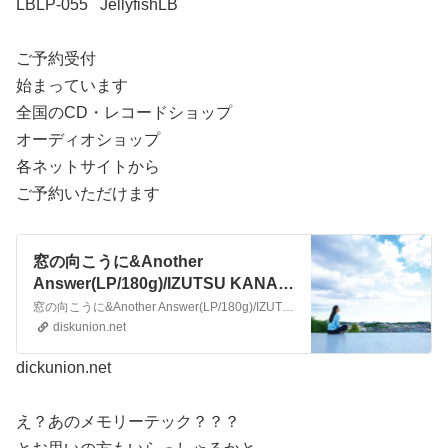
LBLP-055 JellyfishLB
ご予約受付
始まっています
全国のCD・レコードショップ
オーディオショップ
各ネットサイトから
ご予約いただけます
窓の向こうに&Another
Answer(LP/180g)/IZUTSU KANAE/
井筒香奈江/海外でも話題を呼び高評
窓の向こうに&Another Answer(LP/180g)/IZUTSU KANAE/井筒香奈江/海外でも話題を呼び高評価を得た2タイトルから全9曲を収録/JAZZの商品詳細ページです。新品CDからレコード、紙ジャケ、中古のレア盤など各種を取り扱う、ディスクユニオン・オンラインショップです。
価を得た2タイトルから全9曲を収録
diskunion.net
｜JAZZ｜ディスクユニオン･オンラ
dickunion.net
インショップ｜diskunion.net
え？あのメモリーテック？？？