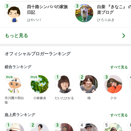
木村直人
BEYOOOOO
美川憲一
吉岡淳
水森かおり
NDS
新登場ランキング
すべて見る
1
2
3
4
5
BEYOOOOO
島倉りか
ゆうこりん
MOMIママ
石 安伊
NDS