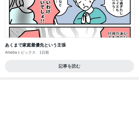
藤あや子 本格グリーンカレーと唐揚
Amebaトピックス
1日前
病人アピールしてきたクソ義母
田舎のクソ義母vs都会育ちの嫁
2日前