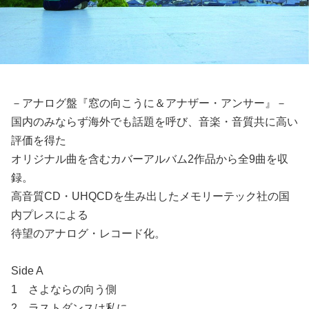
－アナログ盤『窓の向こうに＆アナザー・アンサー』－
国内のみならず海外でも話題を呼び、音楽・音質共に高い
評価を得た
オリジナル曲を含むカバーアルバム2作品から全9曲を収
録。
高音質CD・UHQCDを生み出したメモリーテック社の国
内プレスによる
待望のアナログ・レコード化。
Side A
1 さよならの向う側
2 ラストダンスは私に