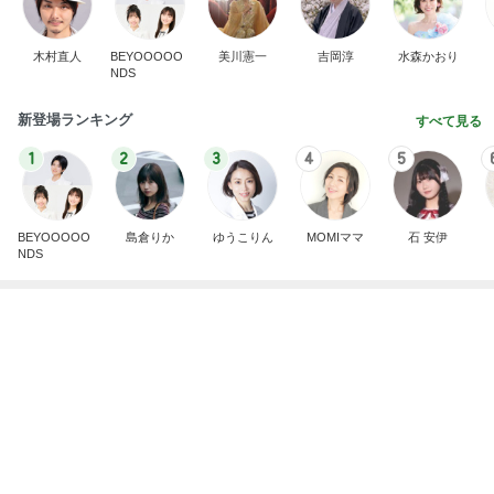
野沢直子 即完したトークイベント
Amebaトピックス
1日前
悲しすぎて立ち直れない。
クロオフィシャルブログPowered by Ameba
2日前