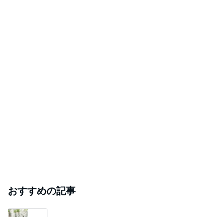
桃の母 お得すぎて心配になる特典
Amebaトピックス
1日前
次世代掃除機がやってきた！！
Amebaトピックス
16時間前
お盆に咲いた天国からの贈り物
Amebaトピックス
1日前
のこぎりで左手を切った災害発生
Amebaトピックス
2日前
#
吉祥寺
吉祥寺のポテト専門店に行ったら、業態変更で今