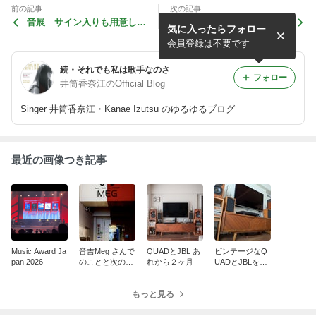
前の記事
次の記事
音展 サイン入りも用意しま
Stringsさん あみちゃんPod
気に入ったらフォロー
したの巻
cast etc
会員登録は不要です
続・それでも私は歌手なのさ
フォロー
井筒香奈江のOfficial Blog
Singer 井筒香奈江・Kanae Izutsu のゆるゆるブログ
最近の画像つき記事
Music Award Ja
音吉Meg さんで
QUADとJBL あ
ビンテージなQ
pan 2026
のことと次のこ
れから２ヶ月
UADとJBLをお
と
迎えしました
もっと見る