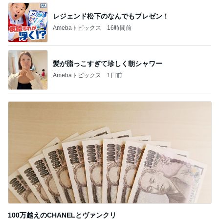
Amebaトピックス
11時間前
記事を読む
トップブロガーランキング
子育て
ペット
1
1
kosodatefulな毎日 ～
しろとくろしろ
オギャ子の暴走～
たまねぎ
オギャ子
2
2
日曜日は９時まで寝た
母さんは今日も世
い。
やく
あべかわ
藤緒 ミルカ