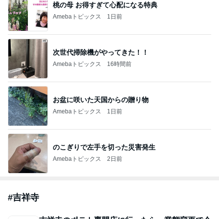
川焼屋になっていた話
お出かけ大好き みみみのごはん
2026年8月8日
代々木上原に移転された中町氷菓店さんへジーニ
ーオッケー嬉しい
パンとヨガな日々ponのブログ
2026年8月8日
モーニング◆KANNON COFFEE kichijoji カンノ
ンコーヒー吉祥寺＠
東京モーニング日和
2026年8月8日
このハッシュタグの記事を見る
芸能人・有名人ブログ TOPへ
「ナイスバディ」51歳の水着姿に絶賛
Amebaトピックス
1日前