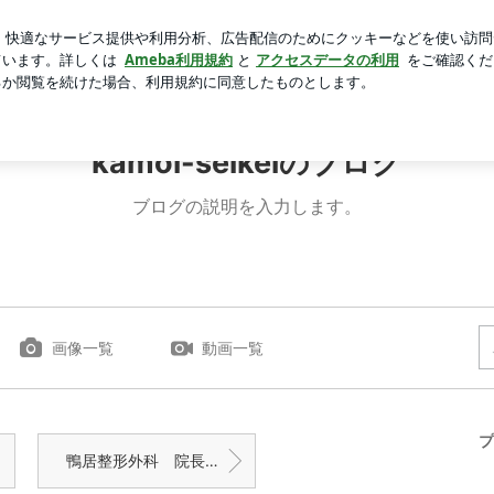
りの大学病院
芸能人ブログ
人気ブログ
新規登録
ログ
のブログ
kamoi-seikeiのブログ
ブログの説明を入力します。
画像一覧
動画一覧
プ
鴨居整形外科 院長ブログ 頭皮の日