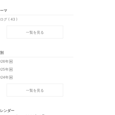
ーマ
ログ ( 43 )
一覧を見る
別
026
年
開
025
年
く
開
024
年
く
開
く
一覧を見る
レンダー