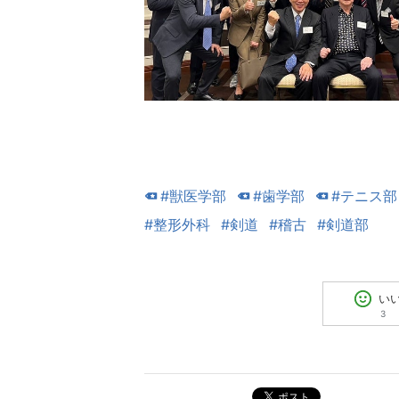
#獣医学部
#歯学部
#テニス部
#整形外科
#剣道
#稽古
#剣道部
い
3
ポスト