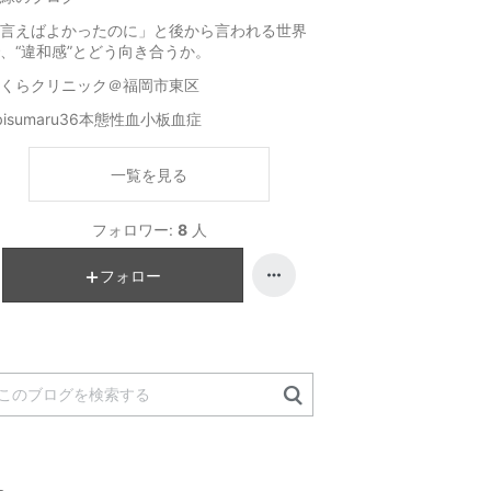
言えばよかったのに」と後から言われる世界
、“違和感”とどう向き合うか。
くらクリニック＠福岡市東区
bisumaru36本態性血小板血症
一覧を見る
フォロワー:
8
人
フォロー