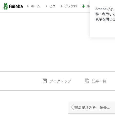
母の送迎で18年ぶ
ホーム
ピグ
アメブロ
鴨居整形外科 院長ブログ 後輩たちの活躍 | kamoi-seikei
ブログトップ
記事一覧
鴨居整形外科 院長ブログ 医療脱毛