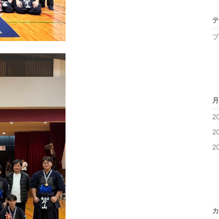
テ
ブ
月
2
2
2
カ