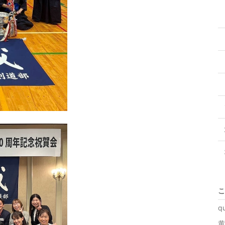
こ
q
黄