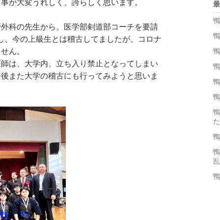
た事が大変うれしく、誇らしく思います。
最
鴨
外科の先生から、医学部剣道部コーチを要請
鴨
し、今の上級生とは稽古してましたが、コロナ
ません。
鴨
師は、大学内、立ち入り禁止となってしまい
鴨
今後また大学の稽古にも行ってみようと思いま
鴨
鴨
鴨
た
鴨
鴨
乱
鴨