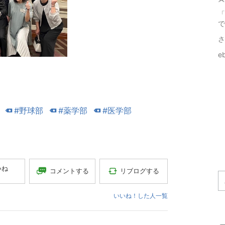
「
で
さ
e
#野球部
#薬学部
#医学部
いね
コメントする
リブログする
いいね！した人一覧