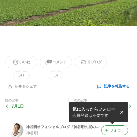
いいね
コメント
リブログ
141
14
記事を報告する
記事をシェア
前の記事
次の記事
7月1日
6月29日
気に入ったらフォロー
会員登録は不要です
神谷明オフィシャルブログ「神谷明の屁の突っ張りはいらんですよ！！」Powered by Ameba
フォロー
神谷明