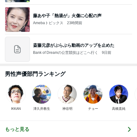
藤あや子「熱湯が」火傷に心配の声
Amebaトピックス
23時間前
斎藤元彦がぶらぶら動画のアップを止めた
Bank of Dreamの公営競技はどこへ行く
9日前
男性声優部門ランキング
IKKAN
津久井教生
神谷明
チョー
高橋直純
もっと見る