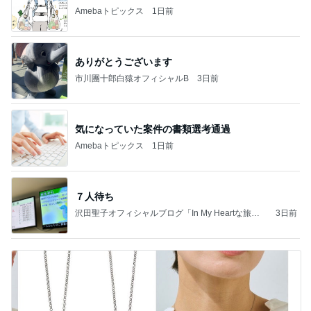
Amebaトピックス
1日前
ありがとうございます
市川團十郎白猿オフィシャルB
3日前
気になっていた案件の書類選考通過
Amebaトピックス
1日前
７人待ち
沢田聖子オフィシャルブログ「In My Heartな旅日
3日前
記」by Ameba