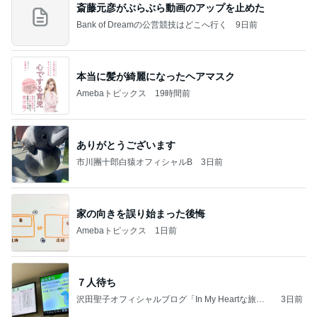
斎藤元彦がぶらぶら動画のアップを止めた
Bank of Dreamの公営競技はどこへ行く
9日前
本当に髪が綺麗になったヘアマスク
Amebaトピックス
19時間前
ありがとうございます
市川團十郎白猿オフィシャルB
3日前
家の向きを誤り始まった後悔
Amebaトピックス
1日前
７人待ち
沢田聖子オフィシャルブログ「In My Heartな旅日
3日前
記」by Ameba