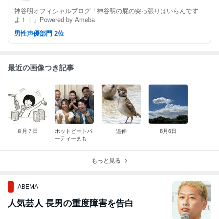
神谷明オフィシャルブログ「神谷明の屁の突っ張りはいらんです
よ！！」Powered by Ameba
男性声優部門 2位
最近の画像つき記事
８月７日
ホットビートパ
追伸
8月6日
ーティーまもな
く収録開始！
もっと見る
ABEMA
人気芸人 長男の重度障害を告白