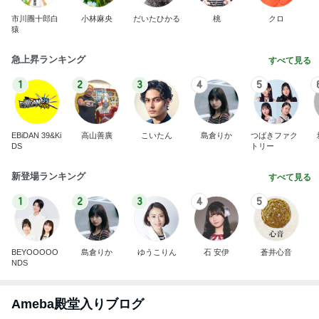
市川團十郎白
小林麻央
だいたひかる
桃
クロ
猿
急上昇ランキング
すべて見る
1
2
3
4
5
EBiDAN 39&Ki
高山善廣
こいたん
島倉りか
つばきファク
DS
トリー
新登場ランキング
すべて見る
1
2
3
4
5
BEYOOOOO
島倉りか
ゆうこりん
石 安伊
蒼井心音
NDS
Ameba殿堂入りブログ