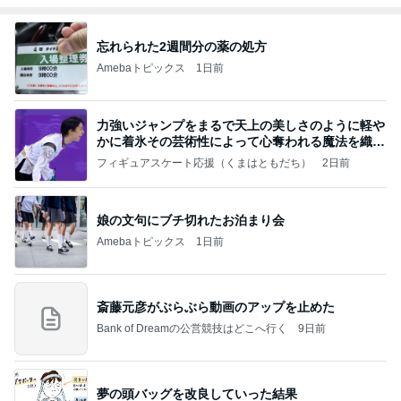
忘れられた2週間分の薬の処方
Amebaトピックス
1日前
力強いジャンプをまるで天上の美しさのように軽や
かに着氷その芸術性によって心奪われる魔法を織り
なす
フィギュアスケート応援（くまはともだち）
2日前
娘の文句にブチ切れたお泊まり会
Amebaトピックス
1日前
斎藤元彦がぶらぶら動画のアップを止めた
Bank of Dreamの公営競技はどこへ行く
9日前
夢の頭バッグを改良していった結果