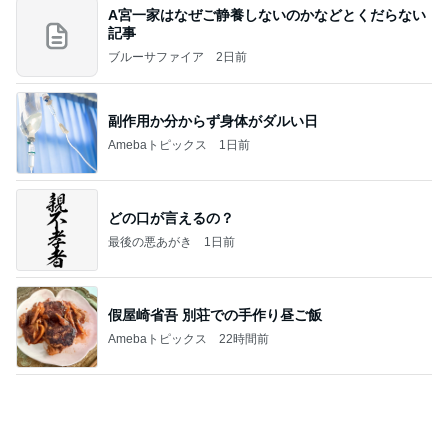
マスト
天津・木村オフィシャルブログ「天狗女と泥棒ヒゲ
2日前
男」Powered by Ameba
井上 セーラームーンミュージカル鑑賞
Amebaトピックス
14時間前
自分が嫌だ。。。
尾形あいオフィシャルブログ「サンキューー！！尾
1日前
形家です！by嫁」Powered by Ameba