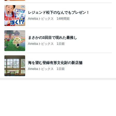
だいたひかるオフィシャルブログ Powered by Ame
1日前
ba
人気芸人 離婚発表の5日後に家族写真を投稿
Amebaトピックス
21時間前
【注文住宅】すでにリフォームを、検討している。
桃オフィシャルブログ Powered by Ameba
1日前
男性声優部門ランキング
諏訪部順一
津久井教生
神谷明
高橋直純
宮野真守