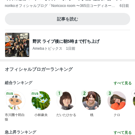
Amebaトピックス
1日前
《閲覧注意！》蛇口一体型の浄水器をつけた結果。
おうちと暮らしのレシピ 〜HOME&LIFE〜
3日前
橋本じゅん 5km彷徨った旅の決着
Amebaトピックス
1日前
１週間「9割ビーガン生活」をしてみて、気づいた
こと。体と心が軽い～！
ホンネの“子供おばさん”日記～愛と光の道へ～
19時間前
全員での嬉しい新曲の初披露
Amebaトピックス
1日前