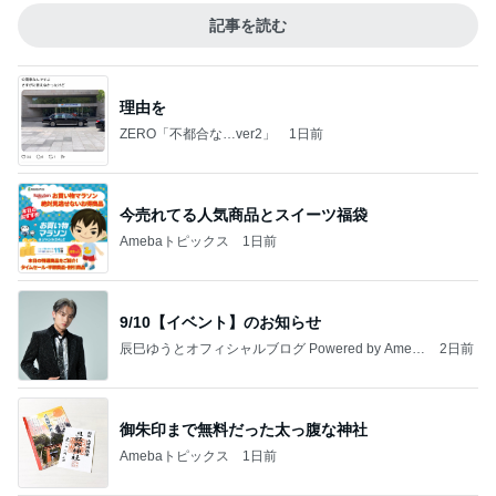
A宮一家はなぜご静養しないのかなどとくだらない
記事
ブルーサファイア
2日前
副作用か分からず身体がダルい日
Amebaトピックス
1日前
どの口が言えるの？
最後の悪あがき
1日前
假屋崎省吾 別荘での手作り昼ご飯
Amebaトピックス
22時間前
【いなプー】素晴らしいところたくさん、ハマりす
ぎる場所