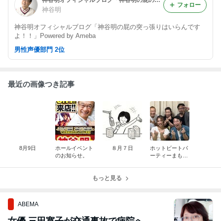
フォロー
神谷明
神谷明オフィシャルブログ「神谷明の屁の突っ張りはいらんです
よ！！」Powered by Ameba
男性声優部門 2位
最近の画像つき記事
8月9日
ホールイベント
８月７日
ホットビートパ
のお知らせ。
ーティーまもな
く収録開始！
もっと見る
ABEMA