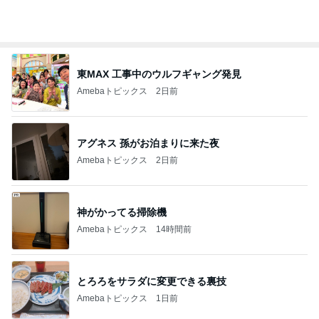
甘くて柔らかめな桃のデザート
Amebaトピックス
1日前
記事を読む
理由を
ZERO「不都合な…ver2」
1日前
今売れてる人気商品とスイーツ福袋
Amebaトピックス
1日前