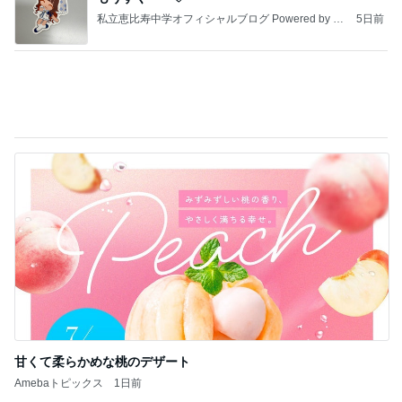
Ameba殿堂入りブログ
北斗晶
中川翔子
辻希美
堀ちえみの夫 息子も絶賛の絶品辣油
Amebaトピックス
1日前
CHICA#TETSU 大坪茉乃
BEYOOOOONDSオフィシャルブログ Powered by
1日前
Ameba
児童から暴行受け精神科に通う担任
Amebaトピックス
1日前