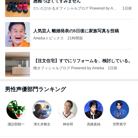
芸能人・有名人ブログ TOPへ
地元民が熱愛するホロホロの逸品
Amebaトピックス
2日前
2026/08/02(K) 3本
何でかな？何でだろ？
8日前
子供と好みが分かれたミルクティー
Amebaトピックス
15時間前
【注文住宅】すでにリフォームを、検討している。
桃オフィシャルブログ Powered by Ameba
1日前