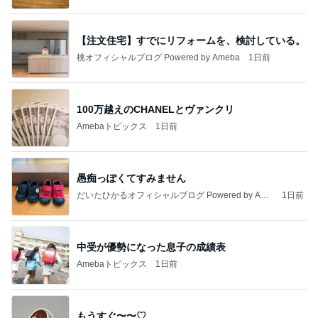
市川團十郎白
小林麻央
だいたひかる
桃
クロ
猿
急上昇ランキング
すべて見る
1
2
3
4
5
加藤紀子
Sakurashimeji
真飛聖
尼子勝紀
モーニング
娘。'26 天気組
新登場ランキング
すべて見る
1
2
3
4
5
BEYOOOOO
島倉りか
ゆうこりん
MOMIママ
石 安伊
NDS