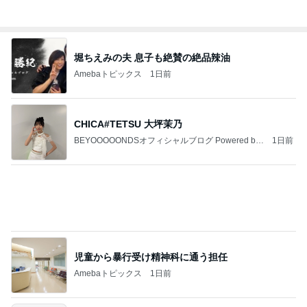
しろとくろしろ
1日前
完璧と褒められた介助への喜び
Amebaトピックス
19時間前
【何があった？】みなちゃんは誰？tiktok(スペー
ス)ライブ動画の内容は？韓国・ニキとの関係も
みなみのおすすめアイテム便
3日前
給油は長蛇の列だったコストコ店内
Amebaトピックス
1日前