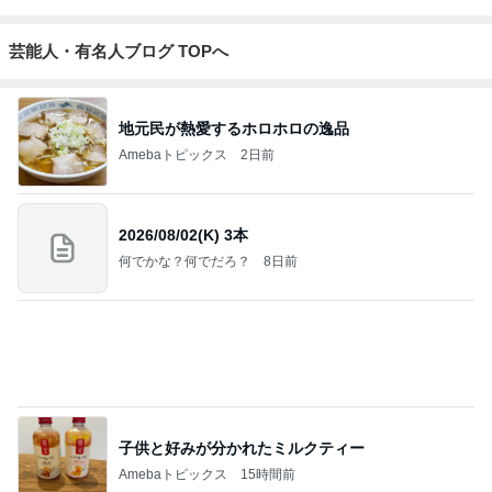
昨日の通勤コーデ＆【本日20時スタート】楽天お買い物マラソン
お得情報まとめ
norikoオフィシャルブログ「Noricoco room 〜365日コーディネート
6日前
日記〜」Powered by Ameba
記事を読む
野沢 ライブ後に朝5時まで打ち上げ
Amebaトピックス
1日前
オフィシャルブロガーランキング
総合ランキング
すべて見る
1
2
3