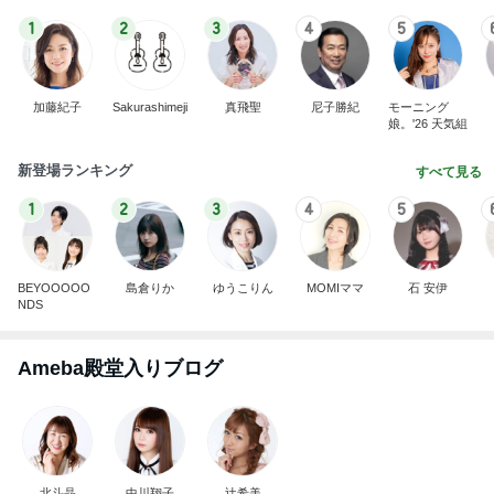
888
白柴 『きなこ』 のお気楽ブログ
2日前
値上げ表明で高騰するグラボの相場
Amebaトピックス
1日前
インターン面接4
四コマ戦士 パパ戦記
8日前