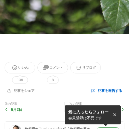
いいね
コメント
リブログ
138
8
記事を報告する
記事をシェア
前の記事
次の記事
6月2日
5月31日
気に入ったらフォロー
会員登録は不要です
神谷明オフィシャルブログ「神谷明の屁の突っ張りはいらんですよ！！」Powered by Ameba