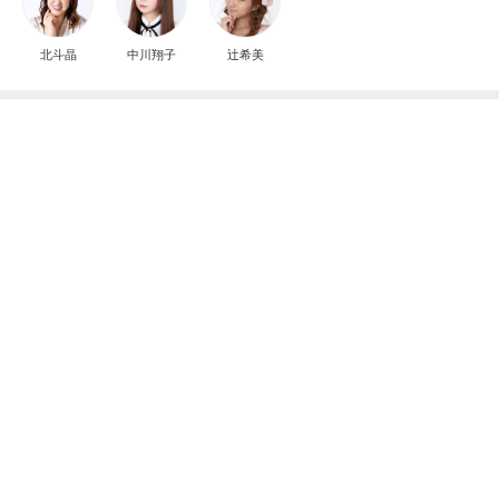
北斗晶
中川翔子
辻希美