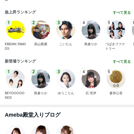
急上昇ランキング
すべて見る
1
2
3
4
5
EBiDAN 39&Ki
高山善廣
こいたん
島倉りか
つばきファク
DS
トリー
新登場ランキング
すべて見る
1
2
3
4
5
BEYOOOOO
島倉りか
ゆうこりん
石 安伊
蒼井心音
NDS
Ameba殿堂入りブログ