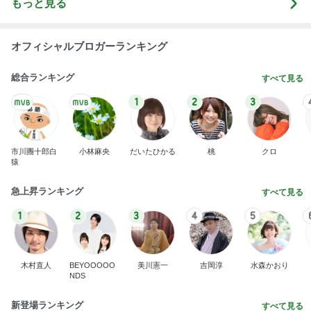
市川團十郎白
小林麻央
だいたひかる
桃
クロ
猿
急上昇ランキング
すべて見る
1
2
3
4
5
木村直人
BEYOOOOO
美川憲一
吉岡淳
水森かおり
NDS
新登場ランキング
すべて見る
1
2
3
4
5
BEYOOOOO
島倉りか
ゆうこりん
石 安伊
蒼井心音
NDS
片岡愛之助 小学生が描いた絵に驚き