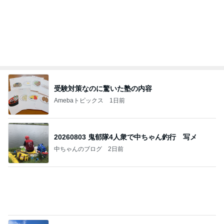
Amebaトピックス
1日前
20260803 鬼郁隊4人衆で中ちゃん釣行 写メ
中ちゃんのブログ
2日前
原田龍二 8kmのゴミ拾いウォーキング
Amebaトピックス
1日前
私達が何も言えなくなる事を楽しみにしていまー
す｡
最後の悪あがき
3日前