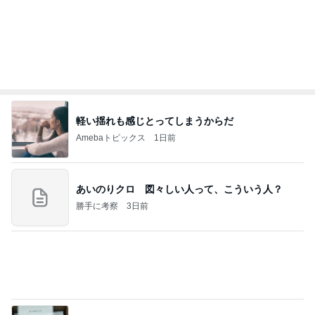
Amebaトピックス
1日前
あいのりクロ 図々しい人って、こういう人？
勝手に考察
3日前
だいた 夫が好きな牛タンのケーキ
Amebaトピックス
23時間前
今週から停電が始まる?! 片山さつき大臣の警告がE
BS、RV、そしてGESARA宣言が⁈
心の道標【旧：ヤ～ベェのブログ】
22時間前