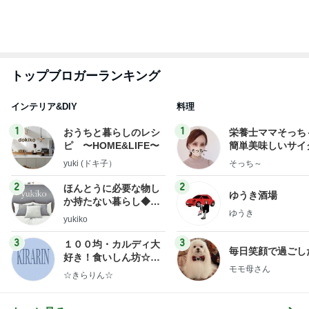
ピ 〜HOME&LIFE〜
簡単美味しいサイ
献立
yuki (ドキ子）
そっち～
2
2
ほんとうに必要な物し
ゆうき酒場
か持たない暮らし◆Ke
ゆうき
ep Life Simple◆〜イ
yukiko
ンテリアのきろく〜
3
3
１００均・カルディ大
毎日笑顔で過ごし
好き！食いしん坊☆き
モモ母さん
らりん☆のブログ
☆きらりん☆
もっと見る
オフィシャルブロガーランキング
総合ランキング
すべて見る
1
2
3