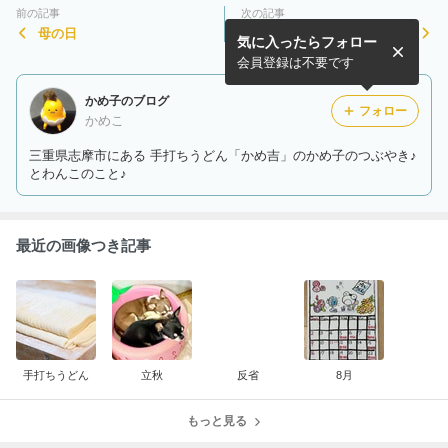
前の記事
次の記事
母の日
菖蒲湯
気に入ったらフォロー
会員登録は不要です
かめ子のブログ
フォロー
かめこ
三重県志摩市にある 手打ちうどん「かめ吉」のかめ子のつぶやき♪
とわんこのこと♪
最近の画像つき記事
手打ちうどん
立秋
反省
8月
もっと見る