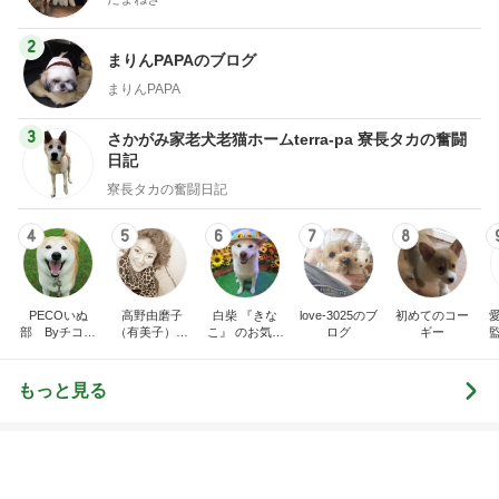
2
まりんPAPAのブログ
まりんPAPA
3
さかがみ家老犬老猫ホームterra-pa 寮長タカの奮闘
日記
寮長タカの奮闘日記
4
5
6
7
8
PECOいぬ
高野由磨子
白柴 『きな
love-3025のブ
初めてのコー
部 Byチコマ
（有美子）の
こ』 のお気楽
ログ
ギー
マ
ブログ
ブログ
もっと見る
假屋崎 ぼんぼり祭りに出品した作品
Amebaトピックス
1日前