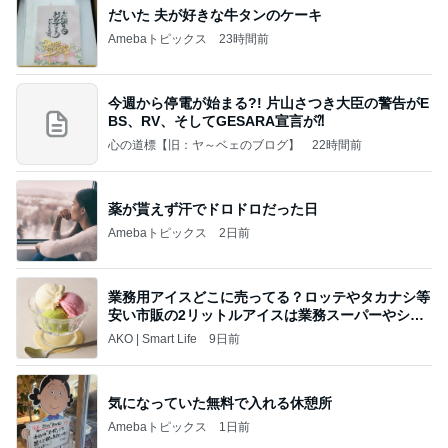
薬が貰えず汗でドロドロだった日
Amebaトピックス
2日前
業務用アイスどこに売ってる？ロッテやタカナシ等
安い市販の2リットルアイスは業務スーパーやシャ
トレ
AKO | Smart Life
9日前
気になっていた無料で入れる休憩所
Amebaトピックス
1日前
夢見さんから 揺れが激しく注意していましょう❗️
マリアオフィシャルブログ「ひむかの風にさそわれ
9日前
て」Powered by Ameba