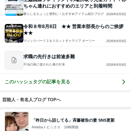
ちゃん連れにおすすめのエリアと到着時間
暮らしをちょっと便利に！おすすめアイテム紹介ブログ
2026年8月8日
令和８年8月8日 ★★ 営業本部長からのご挨拶
★★
マジックバード２＆スロットギャラリア オーツー
2026年8月8日
求職の先行きは前途多難
不治の病に侵された者の行末
2026年8月8日
このハッシュタグの記事を見る
芸能人・有名人ブログ TOPへ
「昨日から話してる」斉藤被告の妻 SNS更新
Amebaトピックス
16時間前