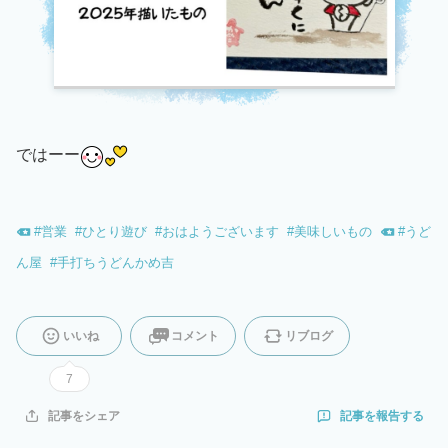
ではーー
#
営業
#
ひとり遊び
#
おはようございます
#
美味しいもの
#
うど
ん屋
#
手打ちうどんかめ吉
いいね
コメント
リブログ
7
記事を報告する
記事をシェア