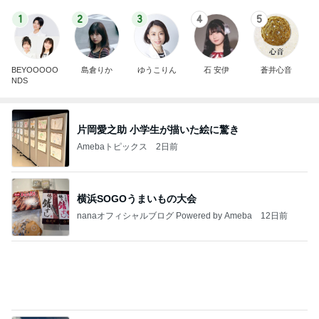
Amebaトピックス
2日前
横浜SOGOうまいもの大会
nanaオフィシャルブログ Powered by Ameba
12日前
田中健 鳥羽から恒例のトマトジュレ
Amebaトピックス
1日前
2026/07/28(K) 4本
何でかな？何でだろ？
11日前