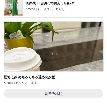
堀ちえみ めちゃくちゃ遅めの夕飯
Amebaトピックス
1日前
記事を読む
トップブロガーランキング
インテリア&DIY
料理
1
1
おうちと暮らしのレシ
栄養士ママそっち