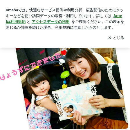
(開催レポ)手形足形アート kamekameの画像 11枚中5枚目
(開催レポ)手形足形アート kamekame