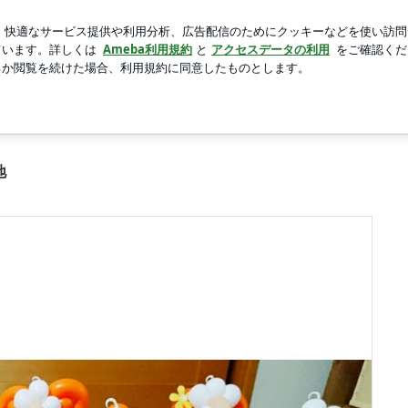
てプラスしたサンド
新規登録
芸能人ブログ
人気ブログ
目
ニティ撮影 撮影会 手形足形 歯固めTiny Teeth 教室 イベン
地