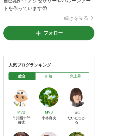
自己紹介：
アクセサリーやバルーンアー
トを作っています😚
続きを見る
フォロー
人気ブログランキング
総合
新着
急上昇
MVB
MVB
1
市川團十郎
小林麻央
だいたひか
白猿
る