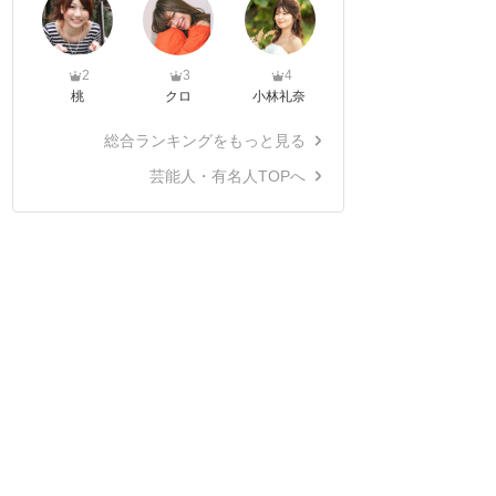
2
3
4
桃
クロ
小林礼奈
総合ランキングをもっと見る
芸能人・有名人TOPへ