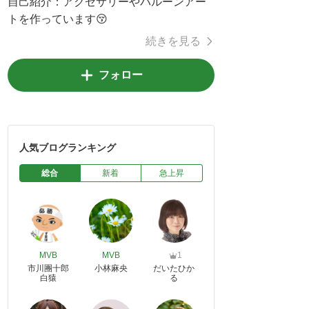
自己紹介：
アクセサリーやバルーンアー
トを作っています😚
続きを見る
フォロー
人気ブログランキング
総合
新着
急上昇
MVB
MVB
1
市川團十郎
小林麻央
だいたひか
白猿
る