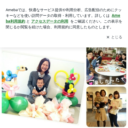
パン作り&母の日の手形足形アート アロマフレグランスストー
パン作り&母の日の手形足形アート アロマフレグランスストーン kamekame
ン kamekameの画像 7枚中2枚目