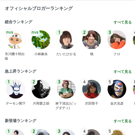
オフィシャルブロガーランキング
総合ランキング
すべて見る
1
2
3
市川團十郎白
小林麻央
だいたひかる
桃
クロ
猿
急上昇ランキング
すべて見る
1
2
3
4
5
デーモン閣下
片岡愛之助
林下清志(ビッ
沢田聖子
金沢克彦
グダディ)
新登場ランキング
すべて見る
1
2
3
4
5