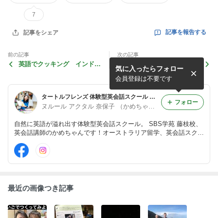
7
記事を報告する
記事をシェア
前の記事
次の記事
英語でクッキング インドネ
”私がミランダ カーに会うま
気に入ったらフォロー
シア風アボカドスムージー
で①”
会員登録は不要です
タートルフレンズ 体験型英会話スクール オーストラリア留学斡旋 焼津 藤枝 島田 静岡 オーストラリア かめちゃん
フォロー
ヌルール アクタル 奈保子 （かめちゃん🐢）
自然に英語が溢れ出す体験型英会話スクール。 SBS学苑 藤枝校、
英会話講師のかめちゃんです！オーストラリア留学、英会話スクー
ルでの92名の指導経験、国際教養大学で過ごした生活を活かし
て、お子さまから大人までの英会話学習の支援をしていきます！
最近の画像つき記事