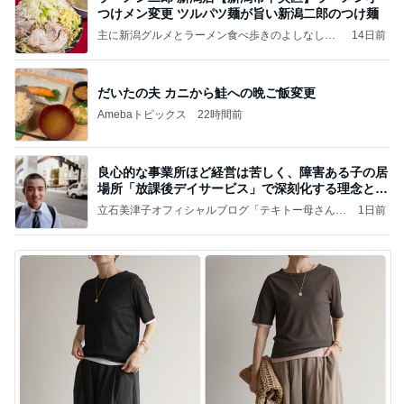
つけメン変更 ツルパツ麺が旨い新潟二郎のつけ麺
主に新潟グルメとラーメン食べ歩きのよしなしご
14日前
と
だいたの夫 カニから鮭への晩ご飯変更
Amebaトピックス
22時間前
良心的な事業所ほど経営は苦しく、障害ある子の居
場所「放課後デイサービス」で深刻化する理念と現
実の
立石美津子オフィシャルブログ「テキトー母さんの
1日前
すすめ」Powered by Ameba