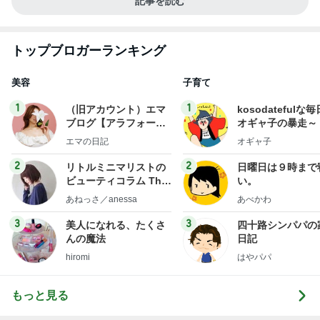
記事を読む
トップブロガーランキング
美容
子育て
1
1
（旧アカウント）エマ
kosodatefulな毎
ブログ【アラフォー会
オギャ子の暴走～
社売却セカンドライ
エマの日記
オギャ子
フ】
2
2
リトルミニマリストの
日曜日は９時まで
ビューティコラム The
い。
little minimalist's bea
あねっさ／anessa
あべかわ
uty colum
3
3
美人になれる、たくさ
四十路シンパパの
んの魔法
日記
hiromi
はやパパ
もっと見る