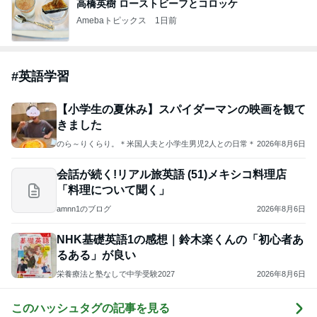
高橋英樹 ローストビーフとコロッケ
Amebaトピックス
1日前
#
英語学習
【小学生の夏休み】スパイダーマンの映画を観て
きました
のら～りくらり。＊米国人夫と小学生男児2人との日常＊
2026年8月6日
会話が続く!リアル旅英語 (51)メキシコ料理店
「料理について聞く」
amnn1のブログ
2026年8月6日
NHK基礎英語1の感想｜鈴木楽くんの「初心者あ
るある」が良い
栄養療法と塾なしで中学受験2027
2026年8月6日
このハッシュタグの記事を見る