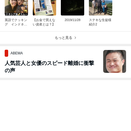
英語でクッキン
【お金で買えな
2019/11/28
ステキな生徒様
グ インドネシ
い資産とは？】
紹介2
ア風アボカドス
ムージー
もっと見る
ABEMA
人気芸人と女優のスピード離婚に衝撃
の声