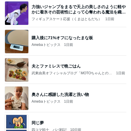
力強いジャンプをまるで天上の美しさのように軽や
かに着氷その芸術性によって心奪われる魔法を織り
なす
フィギュアスケート応援（くまはともだち）
1日前
購入後に71%オフになったまな板
Amebaトピックス
1日前
夫とファミレスで晩ごはん
武東由美オフィシャルブログ「MOTOちゃんとのは
1日前
っぴぃな毎日」Powered by Ameba
奥さんに感謝した洗濯と洗い物
Amebaトピックス
1日前
同じ夢
四コマ戦士 パパ戦記
10日前