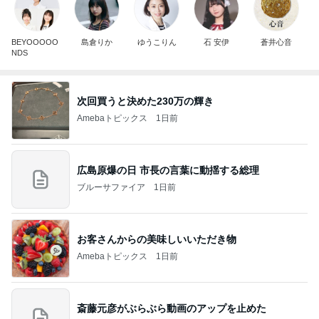
BEYOOOOO
島倉りか
ゆうこりん
石 安伊
蒼井心音
NDS
次回買うと決めた230万の輝き
Amebaトピックス
1日前
広島原爆の日 市長の言葉に動揺する総理
ブルーサファイア
1日前
お客さんからの美味しいいただき物
Amebaトピックス
1日前
斎藤元彦がぶらぶら動画のアップを止めた