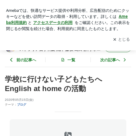
学校に行けない子どもたちへ English at home の活動 | ター
トルフレンズ 体験型英会話スクール オーストラリア留学斡旋
アプリをダウンロードして
ブログの更新通知
を受け取りまし
開く
焼津 藤枝 島田 静岡 オーストラリア かめちゃん
ょう。
タートルフレンズ 体験型英会話スクール オー
フォロー
ストラリア留学斡旋 焼津 藤枝 島田 静岡 オー
ストラリア かめちゃん
前の記事へ
一覧
次の記事へ
学校に行けない子どもたちへ
English at home の活動
2020年05月15日(金)
テーマ：
ブログ