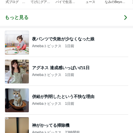
式ブログ バ
てげにグアム
バイで生活し
ュース
なみのBeyond
リ島長期滞在
生活（寅ママ
ています
Naturopathy
ならアスティ
家族４人と2
バリ
匹）
もっと見る
夜パンツで失敗が少なくなった娘
Amebaトピックス
1日前
アグネス 達成感いっぱいの1日
Amebaトピックス
1日前
併給が判明したという不快な理由
Amebaトピックス
1日前
神がかってる掃除機
Amebaトピックス
23時間前