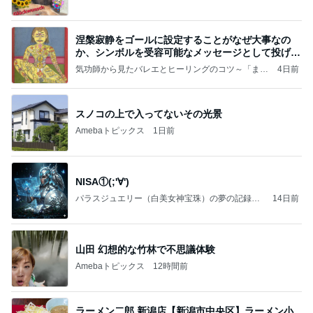
涅槃寂静をゴールに設定することがなぜ大事なの
か、シンボルを受容可能なメッセージとして投げる
ことが
気功師から見たバレエとヒーリングのコツ～「まと
4日前
いのば」ブログ
スノコの上で入ってないその光景
Amebaトピックス
1日前
NISA①(;'∀')
パラスジュエリー（白美女神宝珠）の夢の記録
14日前
（続編）
山田 幻想的な竹林で不思議体験
Amebaトピックス
12時間前
ラーメン二郎 新潟店【新潟市中央区】ラーメン小