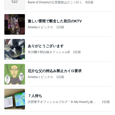
Bank of Dreamの公営競技はどこへ行く
8日前
激しい雷雨で断念した初日のKTV
Amebaトピックス
1日前
ありがとうございます
市川團十郎白猿オフィシャルB
2日前
厄介な父の持込み禁止カイロ要求
Amebaトピックス
1日前
７人待ち
沢田聖子オフィシャルブログ「In My Heartな旅日
2日前
記」by Ameba