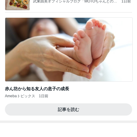
何でかな？何でだろ？
6時間前
60代のひとり暮らしで抜けた肩の力
Amebaトピックス
2日前
学生
日本人
7日前
だいた 若い時にすべきだった事
Amebaトピックス
1日前
力強いジャンプをまるで天上の美しさのように軽や
かに着氷その芸術性によって心奪われる魔法を織り
なす
フィギュアスケート応援（くまはともだち）
2日前