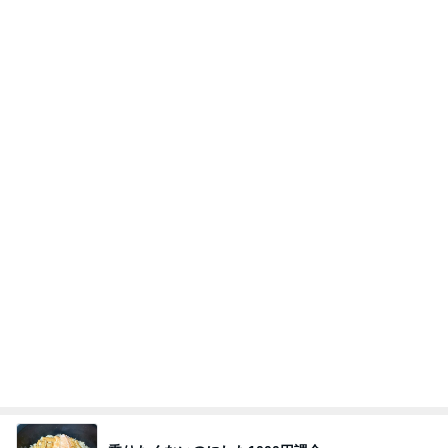
四コマ戦士 パパ戦記
10日前
30%OFFで追加した40代美白マスク
Amebaトピックス
1日前
７人待ち
沢田聖子オフィシャルブログ「In My Heartな旅日
2日前
記」by Ameba
歯の表面がツルツルになるハミガキ
Amebaトピックス
1日前
広島原爆の日 市長の言葉に動揺する総理
ブルーサファイア
1日前