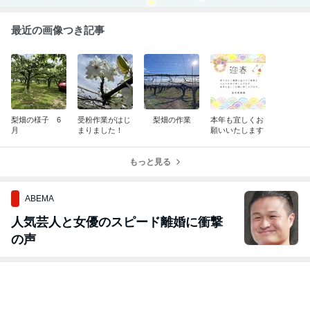
最近の画像つき記事
梨畑の様子 6
受粉作業がはじ
梨畑の作業
本年も宜しくお
月
まりました！
願いいたします
もっと見る
ABEMA
人気芸人と女優のスピード離婚に衝撃
の声