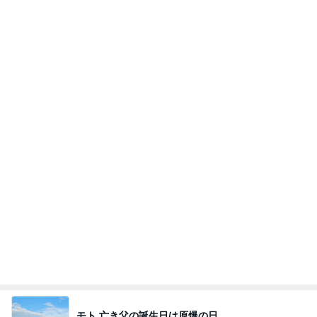
モダンに改装されたレトロな建物
Amebaトピックス
1日前
記事を読む
やけに静かだと思ったらした寝方
Amebaトピックス
1日前