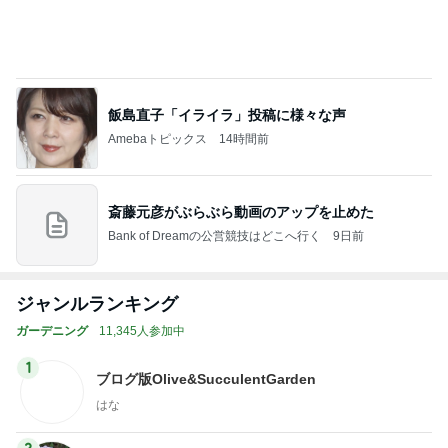
飯島直子「イライラ」投稿に様々な声
Amebaトピックス
14時間前
斎藤元彦がぶらぶら動画のアップを止めた
Bank of Dreamの公営競技はどこへ行く
9日前
ジャンルランキング
ガーデニング
11,345人参加中
1
ブログ版Olive&SucculentGarden
はな
2
伊豆の田舎でお洒落に暮らす
izurin
3
鶴仙園 Official Blog