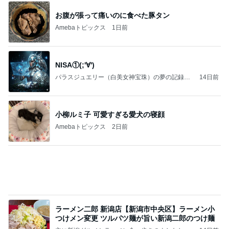
好きな男には愛されない女の魂の秘密
クノタチホオフィシャルブログ「恋学・性学研究
1日前
室」Powered by Ameba
娘が小さい時に重宝したフック
Amebaトピックス
1日前
涅槃寂静をゴールに設定することがなぜ大事なの
か、シンボルを受容可能なメッセージとして投げる
ことが
気功師から見たバレエとヒーリングのコツ～「まと
4日前
いのば」ブログ