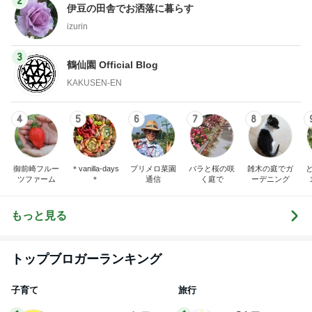
KAKUSEN-EN
4
5
6
7
8
御前崎フルー
＊vanilla-days
プリメロ菜園
バラと桜の咲
雑木の庭でガ
ツファーム
＊
通信
く庭で
ーデニング
もっと見る
トップブロガーランキング
子育て
旅行
1
1
kosodatefulな毎日 ～
「吉田さんちのフ
オギャ子の暴走～
リー日記」Powere
y Ameba 吉田さ
オギャ子
吉田さんファミリー
ミリーオフィシャ
ログ
2
2
日曜日は９時まで寝た
☆やまあこ☆さん