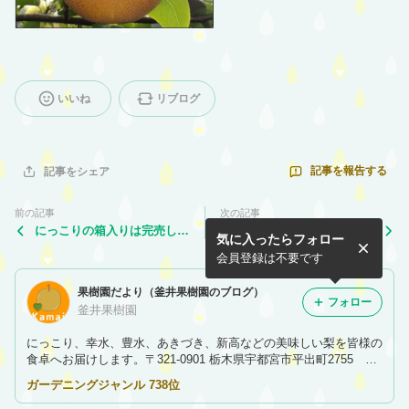
いいね
リブログ
記事を報告する
記事をシェア
前の記事
次の記事
にっこりの箱入りは完売しま
お歳暮の予約は11月中旬ま
気に入ったらフォロー
した！バラ売りも間もなく終
でです！
了となります。
会員登録は不要です
果樹園だより（釜井果樹園のブログ）
フォロー
釜井果樹園
にっこり、幸水、豊水、あきづき、新高などの美味しい梨を皆様の
食卓へお届けします。〒321-0901 栃木県宇都宮市平出町2755 釜
井果樹園（釜井梨園）
ガーデニングジャンル 738位