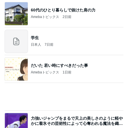
NISA①(;'∀')
パラスジュエリー（白美女神宝珠）の夢の記録
14日前
（続編）
小柳ルミ子 可愛すぎる愛犬の寝顔
Amebaトピックス
2日前
ラーメン二郎 新潟店【新潟市中央区】ラーメン小
つけメン変更 ツルパツ麺が旨い新潟二郎のつけ麺
主に新潟グルメとラーメン食べ歩きのよしなしご
14日前
と