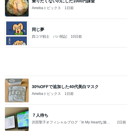
担任の言葉で決まったまさかの推薦
Amebaトピックス
1日前
夫とファミレスで晩ごはん
武東由美オフィシャルブログ「MOTOちゃんとのは
1日前
っぴぃな毎日」Powered by Ameba
赤ん坊から知る友人の息子の成長