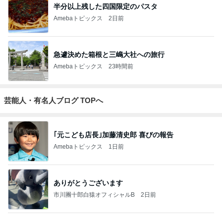
半分以上残した四国限定のパスタ
Amebaトピックス
2日前
急遽決めた箱根と三嶋大社への旅行
Amebaトピックス
23時間前
芸能人・有名人ブログ TOPへ
｢元こども店長｣加藤清史郎 喜びの報告
Amebaトピックス
1日前
ありがとうございます
市川團十郎白猿オフィシャルB
2日前