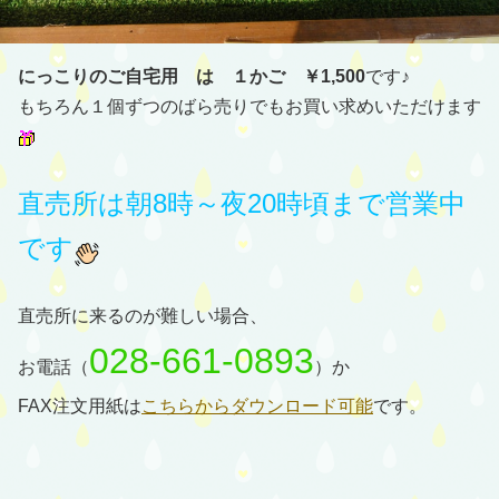
にっこりのご自宅用 は １かご ￥1,500
です♪
もちろん１個ずつのばら売りでもお買い求めいただけます
直売所は朝8時～夜20時頃まで営業中
です
直売所に来るのが難しい場合、
028-661-0893
お電話（
）か
FAX注文用紙は
こちらからダウンロード可能
です。