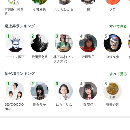
1
2
3
4
5
デーモン閣下
片岡愛之助
林下清志(ビッ
沢田聖子
金沢克彦
グダディ)
新登場ランキング
すべて見る
1
2
3
4
5
BEYOOOOO
島倉りか
ゆうこりん
石 安伊
蒼井心音
NDS
乗りたくないのにした1000円課金
Amebaトピックス
1日前
同じ夢