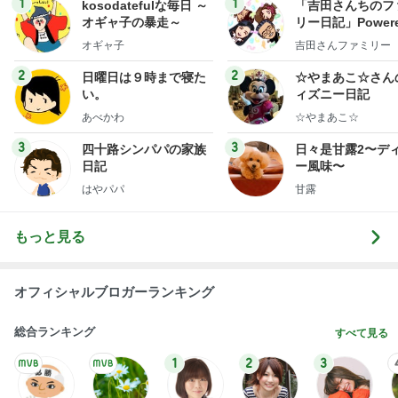
い。
ィズニー日記
あべかわ
☆やまあこ☆
3
3
四十路シンパパの家族
日々是甘露2〜デ
日記
ー風味〜
はやパパ
甘露
もっと見る
オフィシャルブロガーランキング
総合ランキング
すべて見る
1
2
3
市川團十郎白
小林麻央
だいたひかる
桃
クロ
猿
急上昇ランキング
すべて見る