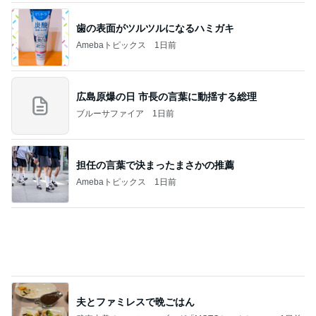
Amebaトピックス
1日前
記事を読む
モト 亡き父の誕生日は原爆の日
Amebaトピックス
1日前
義母は観念した？
トンデモ義母ンヌからのストレスがヤバい。
2日前
もっと早く買えばよかったスマホケース
Amebaトピックス
1日前
2026/08/07(K) 3本