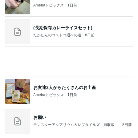
【Hey! Say! JUMP ONE NIGHT VOYAGE】2026.
7/27
公式投稿まとめちゃいました。～HSJ＆UT&K.O.
11日前
～
モト 予約が取れない寿司屋で食事
Amebaトピックス
1日前
良心的な事業所ほど経営は苦しく、障害ある子の居
場所「放課後デイサービス」で深刻化する理念と現
実の
立石美津子オフィシャルブログ「テキトー母さんの
1日前
すすめ」Powered by Ameba
原田龍二 天気に恵まれた岩手ロケ
Amebaトピックス
1日前