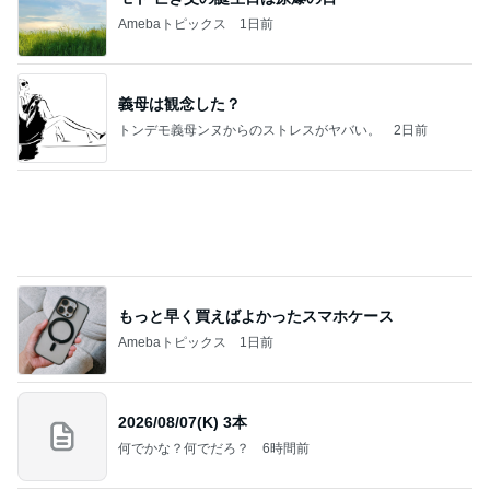
(長期保存カレーライスセット)
たかたんのコストコ通への道
8日前
お友達2人からたくさんのお土産
Amebaトピックス
1日前
お願い
モンスターアクアリウム＆レプタイルズ 買取販売
8日前
情報
お腹が張って痛いのに食べた豚タン
Amebaトピックス
1日前