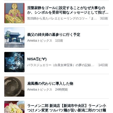
涅槃寂静をゴールに設定することがなぜ大事なの
か、シンボルを受容可能なメッセージとして投げる
ことが
気功師から見たバレエとヒーリングのコツ～「まと
3日前
いのば」ブログ
義父の姉夫婦の墓参りに行く予定
Amebaトピックス
1日前
NISA①(;'∀')
パラスジュエリー（白美女神宝珠）の夢の記録
14日前
（続編）
扇風機の代わりに導入した物
Amebaトピックス
24時間前
ラーメン二郎 新潟店【新潟市中央区】ラーメン小
つけメン変更 ツルパツ麺が旨い新潟二郎のつけ麺