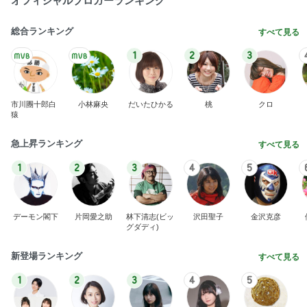
オフィシャルブロガーランキング
総合ランキング
すべて見る
1
2
3
市川團十郎白
小林麻央
だいたひかる
桃
クロ
猿
急上昇ランキング
すべて見る
1
2
3
4
5
デーモン閣下
片岡愛之助
林下清志(ビッ
沢田聖子
金沢克彦
グダディ)
新登場ランキング
すべて見る
1
2
3
4
5