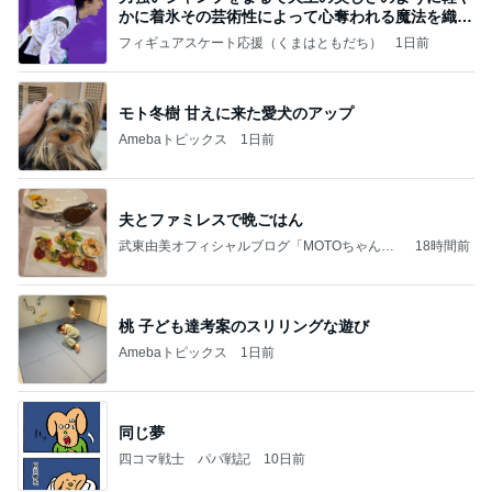
かに着氷その芸術性によって心奪われる魔法を織り
なす
フィギュアスケート応援（くまはともだち）
1日前
モト冬樹 甘えに来た愛犬のアップ
Amebaトピックス
1日前
夫とファミレスで晩ごはん
武東由美オフィシャルブログ「MOTOちゃんと
18時間前
のはっぴぃな毎日」Powered by Ameba
桃 子ども達考案のスリリングな遊び
Amebaトピックス
1日前
同じ夢
四コマ戦士 パパ戦記
10日前