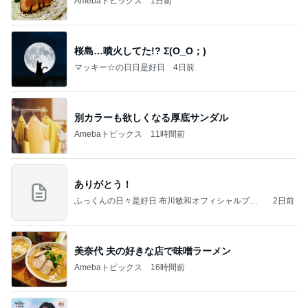
Amebaトピックス
1日前
桜島…噴火してた!? Σ(O_O；)
マッキー☆の日日是好日
4日前
別カラーも欲しくなる厚底サンダル
Amebaトピックス
11時間前
ありがとう！
ふっくんの日々是好日 布川敏和オフィシャルブロ
2日前
グ
美奈代 夫の好きな店で味噌ラーメン
Amebaトピックス
16時間前