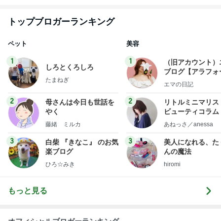
トップブロガーランキング
ペット
美容
1
1
（旧アカウント）
しろとくろしろ
ブログ【アラフォ
たまねぎ
社売却セカンドラ
エマの日記
フ】
2
2
母さんは今日も世話を
リトルミニマリス
やく
ビューティコラム 
little minimalist'
藤緒 ミルカ
あねっさ／anessa
uty colum
3
3
白柴 『きなこ』 のお気
美人になれる、た
楽ブログ
んの魔法
ひろ☆みき
hiromi
もっと見る