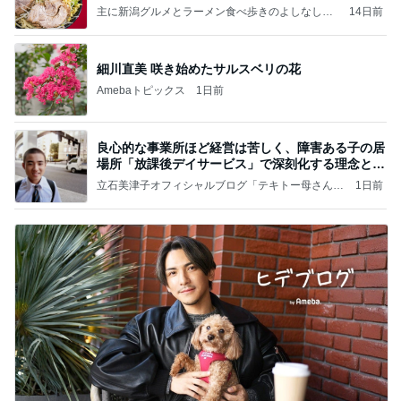
主に新潟グルメとラーメン食べ歩きのよしなしご
14日前
と
細川直美 咲き始めたサルスベリの花
Amebaトピックス
1日前
良心的な事業所ほど経営は苦しく、障害ある子の居
場所「放課後デイサービス」で深刻化する理念と現
実の
立石美津子オフィシャルブログ「テキトー母さんの
1日前
すすめ」Powered by Ameba