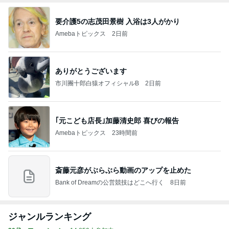
要介護5の志茂田景樹 入浴は3人がかり
Amebaトピックス
2日前
ありがとうございます
市川團十郎白猿オフィシャルB
2日前
｢元こども店長｣加藤清史郎 喜びの報告
Amebaトピックス
23時間前
斎藤元彦がぶらぶら動画のアップを止めた
Bank of Dreamの公営競技はどこへ行く
8日前
ジャンルランキング