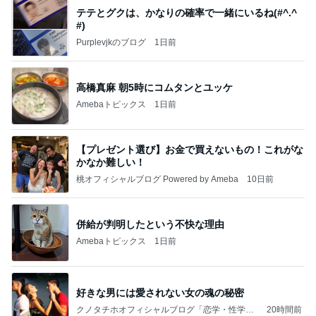
テテとグクは、かなりの確率で一緒にいるね(#^.^
#)
Purplevjkのブログ
1日前
高橋真麻 朝5時にコムタンとユッケ
Amebaトピックス
1日前
【プレゼント選び】お金で買えないもの！これがな
かなか難しい！
桃オフィシャルブログ Powered by Ameba
10日前
併給が判明したという不快な理由
Amebaトピックス
1日前
好きな男には愛されない女の魂の秘密
クノタチホオフィシャルブログ「恋学・性学研
20時間前