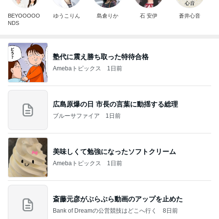
BEYOOOOO
ゆうこりん
島倉りか
石 安伊
蒼井心音
NDS
塾代に震え勝ち取った特待合格
Amebaトピックス
1日前
広島原爆の日 市長の言葉に動揺する総理
ブルーサファイア
1日前
美味しくて勉強になったソフトクリーム
Amebaトピックス
1日前
斎藤元彦がぶらぶら動画のアップを止めた
Bank of Dreamの公営競技はどこへ行く
8日前