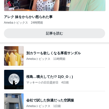
アレク 妹をからかい怒られた事
Amebaトピックス
24時間前
記事を読む
別カラーも欲しくなる厚底サンダル
Amebaトピックス
11時間前
桜島…噴火してた!? Σ(O_O；)
マッキー☆の日日是好日
4日前
会社で試した快適だった空調服
Amebaトピックス
1日前