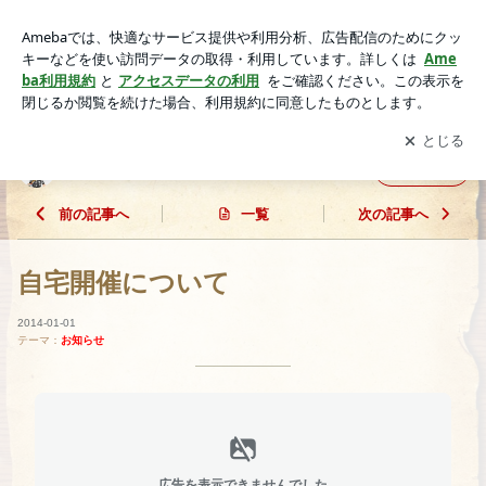
自宅開催について | 沖縄フェイクスイーツ&フード kam*e
アプリをダウンロードして
ブログの更新通知
を受け取りまし
開く
ょう。
沖縄フェイクスイーツ&フード kam*e
フォロー
前の記事へ
一覧
次の記事へ
自宅開催について
2014-01-01
テーマ：
お知らせ
広告を表示できませんでした