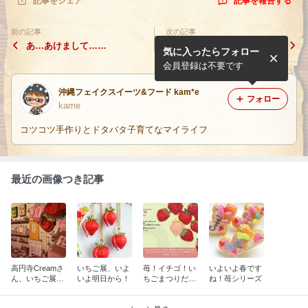
記事を報告する
記事をシェア
前の記事
次の記事
あ…あけまして……
単発講座のご案内
気に入ったらフォロー
会員登録は不要です
沖縄フェイクスイーツ&フード kam*e
フォロー
kame
コツコツ手作りとドタバタ子育てなマイライフ
最近の画像つき記事
高円寺Creamさ
いちご展、いよ
苺！イチゴ！い
いよいよ春です
ん、いちご展の
いよ明日から！
ちごまつりだあ
ね！苺シリーズ
様子
ぁぁぁーー