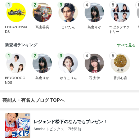
1
2
3
4
5
EBiDAN 39&Ki
高山善廣
こいたん
島倉りか
つばきファク
DS
トリー
新登場ランキング
すべて見る
1
2
3
4
5
BEYOOOOO
島倉りか
ゆうこりん
石 安伊
蒼井心音
NDS
芸能人・有名人ブログ TOPへ
レジェンド松下のなんでもプレゼン！
Amebaトピックス
7時間前