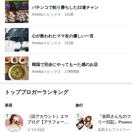
パチンコで粘り勝ちした22連チャン
Amebaトピックス
1日前
心が救われたママ友の優しい一言
Amebaトピックス
2日前
韓国で完全にやってもーた感のお店
Amebaトピックス
17時間前
トップブロガーランキング
美容
旅行
1
1
（旧アカウント）エマ
「吉田さんちのフ
ブログ【アラフォー会
リー日記」Powere
社売却セカンドライ
y Ameba 吉田さ
エマの日記
吉田さんファミリー