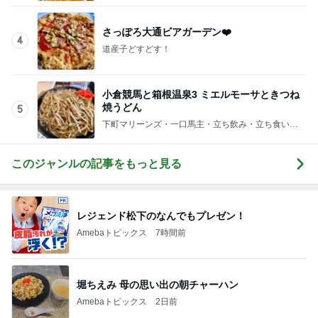
さっぽろ大通ビアガーデン❤️
4
道産子どすどす！
小倉競馬と箱根温泉3 ミエルモーサときつね
焼うどん
5
下町マリーンズ・一口馬主・立ち飲み・立ち食いそ
ば
このジャンルの記事をもっと見る
レジェンド松下のなんでもプレゼン！
Amebaトピックス
7時間前
堀ちえみ 母の思い出の朝チャーハン
Amebaトピックス
2日前