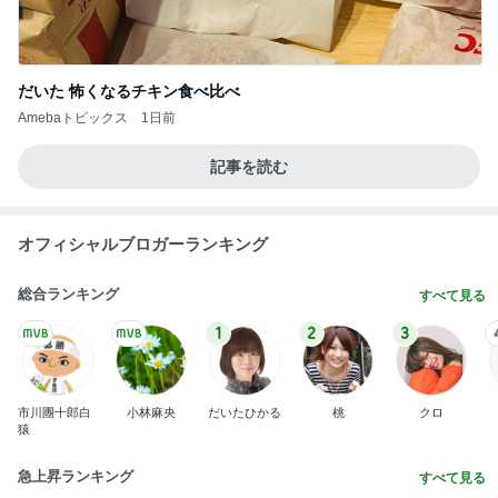
だいた 怖くなるチキン食べ比べ
Amebaトピックス
1日前
記事を読む
オフィシャルブロガーランキング
総合ランキング
すべて見る
1
2
3
市川團十郎白
小林麻央
だいたひかる
桃
クロ
猿
急上昇ランキング
すべて見る