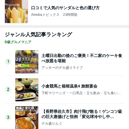
口コミで人気のサンダルと色の選び方
Amebaトピックス
23時間前
ジャンル人気記事ランキング
B級グルメマニア
土曜日出勤の後のご褒美！不二家のケーキ食
べ放題を堪能
1
アッキーのデカ盛りライフ
小倉競馬と箱根温泉4 旅館宴会
2
下町マリーンズ・一口馬主・立ち飲み・立ち食いそ
ば
【長野県佐久市】肉汁飛び散る！ゲンコツ級
の巨大唐揚げと恒例「変化球冷やし中
3
華」！！〜李紅蘭さん〜
デカ盛りんぐ