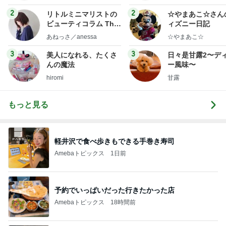
フ】
ミリーオフィシャ
ログ
2
2
リトルミニマリストの
☆やまあこ☆さん
ビューティコラム The
ィズニー日記
little minimalist's bea
あねっさ／anessa
☆やまあこ☆
uty colum
3
3
美人になれる、たくさ
日々是甘露2〜デ
んの魔法
ー風味〜
hiromi
甘露
もっと見る
軽井沢で食べ歩きもできる手巻き寿司
Amebaトピックス
1日前
予約でいっぱいだった行きたかった店
Amebaトピックス
18時間前