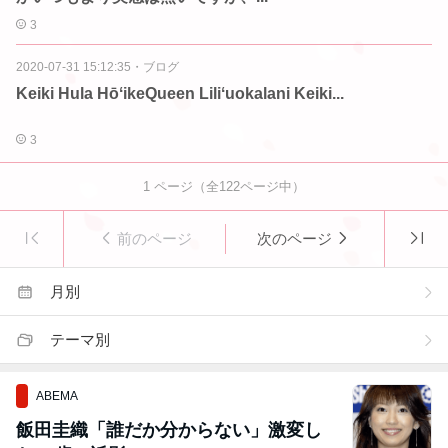
3
2020-07-31 15:12:35
・
ブログ
Keiki Hula HōʻikeQueen Liliʻuokalani Keiki...
3
1
ページ（全
122
ページ中）
前のページ
次のページ
月別
テーマ別
ABEMA
飯田圭織「誰だか分からない」激変し