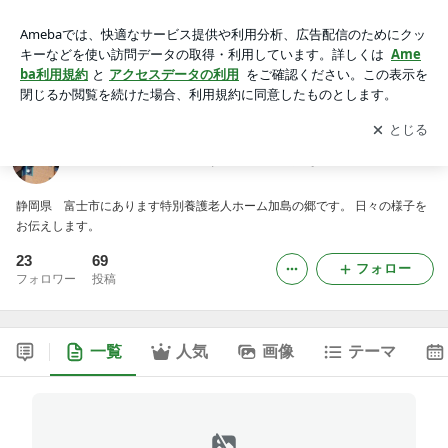
加島の郷のブログ うれしさ満開はなこよみ
アプリをダウンロードして
ブログの更新通知
を受け取りまし
開く
ょう。
加島の郷のブログ うれしさ満開はなこよみ
静岡県 富士市にあります特別養護老人ホーム加島の郷です。 日々の様子を
お伝えします。
23
69
フォロー
フォロワー
投稿
一覧
人気
画像
テーマ