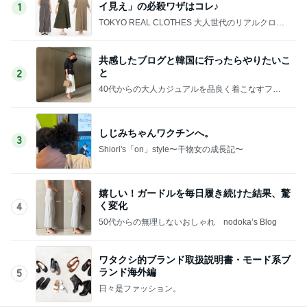
イ見え」の必殺ワザはコレ♪
1
TOKYO REAL CLOTHES 大人世代のリアルクロー
ズ
共感したブログと韓国に行ったらやりたいこ
と
2
40代からの大人カジュアルを品良く着こなすファ
ッションブログ
しじみちゃんワクチンへ。
3
Shiori's「on」style〜干物女の成長記〜
嬉しい！ガードルを毎日履き続けた結果、驚
く変化
4
50代からの無理しないおしゃれ nodoka’s Blog
ワタクシ的ブランド取扱説明書・モード系ブ
ランド海外編
5
日々是ファッション。