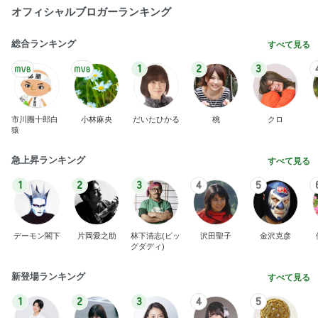
オフィシャルブロガーランキング
総合ランキング
すべて見る
1
2
3
市川團十郎白
小林麻央
だいたひかる
桃
クロ
猿
急上昇ランキング
すべて見る
1
2
3
4
5
デーモン閣下
片岡愛之助
林下清志(ビッ
沢田聖子
金沢克彦
グダディ)
新登場ランキング
すべて見る
1
2
3
4
5