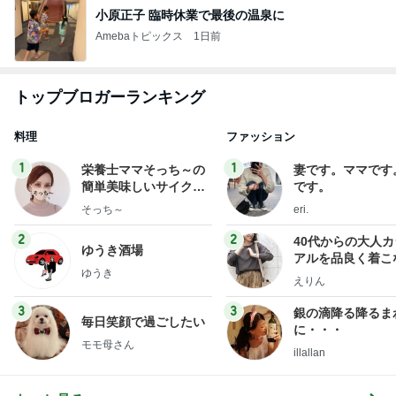
小原正子 臨時休業で最後の温泉に
Amebaトピックス
1日前
トップブロガーランキング
料理
ファッション
1
1
栄養士ママそっち～の
妻です。ママです
簡単美味しいサイクル
です。
献立
そっち～
eri.
2
2
40代からの大人
ゆうき酒場
アルを品良く着こ
ゆうき
ファッションブロ
えりん
3
3
銀の滴降る降るま
毎日笑顔で過ごしたい
に・・・
モモ母さん
illallan