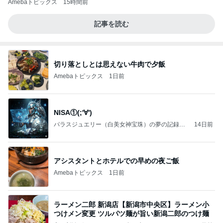
Amebaトピックス
15時間前
記事を読む
切り落としとは思えない牛肉で夕飯
Amebaトピックス
1日前
NISA①(;'∀')
パラスジュエリー（白美女神宝珠）の夢の記録
14日前
（続編）
アシスタントとホテルでの早めの夜ご飯
Amebaトピックス
1日前
ラーメン二郎 新潟店【新潟市中央区】ラーメン小
つけメン変更 ツルパツ麺が旨い新潟二郎のつけ麺