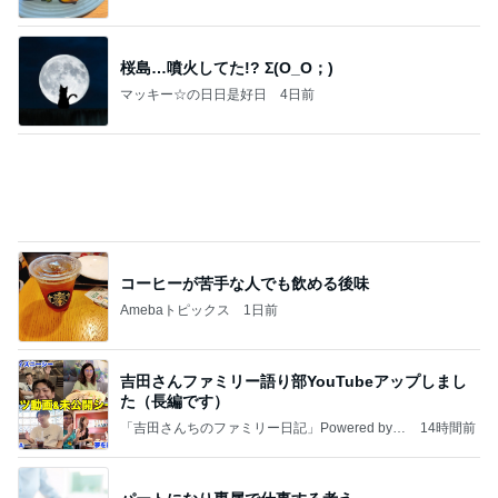
桜島…噴火してた!? Σ(O_O；)
マッキー☆の日日是好日
4日前
コーヒーが苦手な人でも飲める後味
Amebaトピックス
1日前
吉田さんファミリー語り部YouTubeアップしまし
た（長編です）
「吉田さんちのファミリー日記」Powered by A
14時間前
meba 吉田さんファミリーオフィシャルブログ