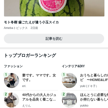
モト冬樹 歯ごたえが違う小玉スイカ
Amebaトピックス
2日前
記事を読む
トップブロガーランキング
ファッション
インテリア&DIY
1
1
妻です。ママです。女
おうちと暮らしの
です。
ピ 〜HOME&LI
eri.
yuki (ドキ子）
2
2
40代からの大人カジュ
ほんとうに必要な
アルを品良く着こなす
か持たない暮らし
ファッションブログ
ep Life Simple
えりん
yukiko