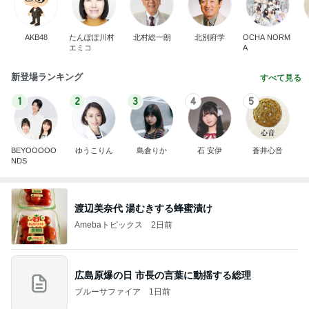
AKB48
たんぽぽ川村
北村総一朗
北別府学
OCHA NORM
エミコ
A
新登場ランキング
すべて見る
1
2
3
4
5
BEYOOOOO
ゆうこりん
島倉りか
石 安伊
蒼井心音
NDS
渡辺美奈代 湯むきする蜂蜜漬け
Amebaトピックス
2日前
広島原爆の日 市長の言葉に動揺する総理
ブルーサファイア
1日前