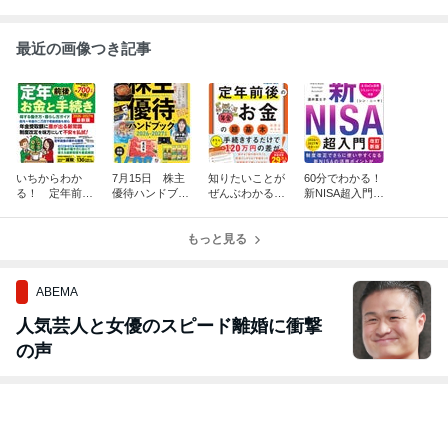
最近の画像つき記事
いちからわか
7月15日 株主
知りたいことが
60分でわかる！
る！ 定年前後
優待ハンドブッ
ぜんぶわかる！
新NISA超入門
のお金と手続き
ク2026-2027
定年前後のお
［改定新版］が
が発売になりま
発売されまし
金の超基本が発
発売になりまし
した。
た！
もっと見る
売になりまし
た
た。
ABEMA
人気芸人と女優のスピード離婚に衝撃
の声