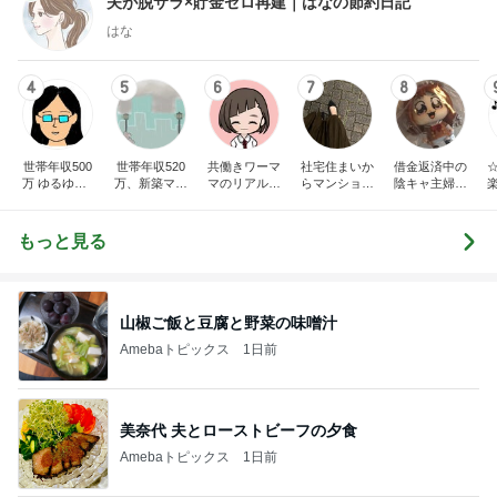
夫が脱サラ×貯金ゼロ再建｜はなの節約日記
はな
4
5
6
7
8
世帯年収500
世帯年収520
共働きワーマ
社宅住まいか
借金返済中の
万 ゆるゆる4
万、新築マン
マのリアル日
らマンション
陰キャ主婦サ
人家族の節約
ションとブラ
記♪お得と節約
購入。カフェ
クラの日記
ブログ 〜ケ
ンド品が買い
ライフ☆
好き会社員の
チ旦那と金銭
たいので節約
日々
もっと見る
感覚マヒ嫁の
生活してます!
日々〜
山椒ご飯と豆腐と野菜の味噌汁
Amebaトピックス
1日前
美奈代 夫とローストビーフの夕食
Amebaトピックス
1日前