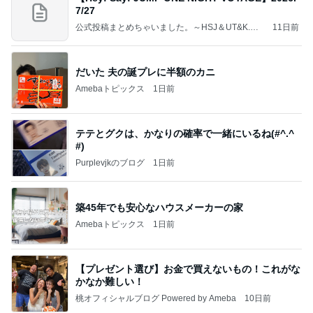
7/27
公式投稿まとめちゃいました。～HSJ＆UT&K.O.
11日前
～
だいた 夫の誕プレに半額のカニ
Amebaトピックス
1日前
テテとグクは、かなりの確率で一緒にいるね(#^.^
#)
Purplevjkのブログ
1日前
築45年でも安心なハウスメーカーの家
Amebaトピックス
1日前
【プレゼント選び】お金で買えないもの！これがな
かなか難しい！
桃オフィシャルブログ Powered by Ameba
10日前