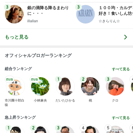
ンテリアのきろく
3
3
銀の滴降る降るまわり
１００均・カルデ
に・・・
好き！食いしん坊
らりん☆のブログ
illallan
☆きらりん☆
もっと見る
オフィシャルブロガーランキング
総合ランキング
すべて見る
1
2
3
市川團十郎白
小林麻央
だいたひかる
桃
クロ
猿
急上昇ランキング
すべて見る
1
2
3
4
5