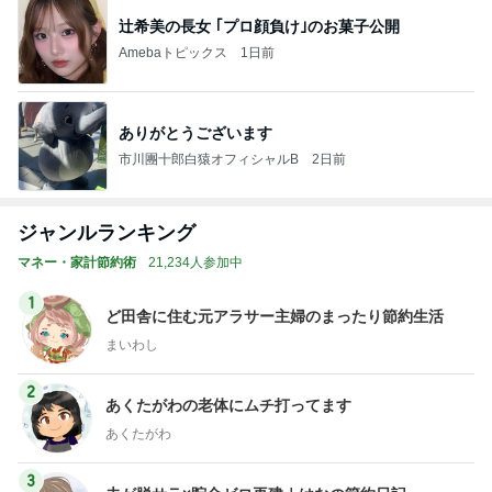
辻希美の長女 ｢プロ顔負け｣のお菓子公開
Amebaトピックス
1日前
ありがとうございます
市川團十郎白猿オフィシャルB
2日前
ジャンルランキング
マネー・家計節約術
21,234人参加中
1
ど田舎に住む元アラサー主婦のまったり節約生活
まいわし
2
あくたがわの老体にムチ打ってます
あくたがわ
3