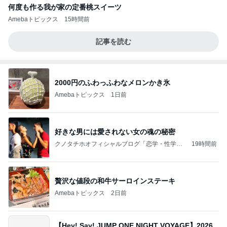
何度も作る我が家の定番桃スイーツ
Amebaトピックス
15時間前
記事を読む
2000円のふわっふわなメロンかき氷
Amebaトピックス
1日前
好きな男には愛されない女の魂の秘密
クノタチホオフィシャルブログ「恋学・性学研
19時間前
究室」Powered by Ameba
贅沢な値段の和牛サーロインステーキ
Amebaトピックス
2日前
【Hey! Say! JUMP ONE NIGHT VOYAGE】2026.