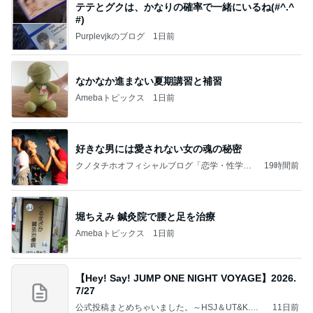
テテとグクは、かなりの確率で一緒にいるね(#^.^
#)
Purplevjkのブログ
1日前
なかなか進まない夏期講習と補習
Amebaトピックス
1日前
好きな男には愛されない女の魂の秘密
クノタチホオフィシャルブログ「恋学・性学研
19時間前
究室」Powered by Ameba
堀ちえみ 鍼灸院で腰と足を治療
Amebaトピックス
1日前
【Hey! Say! JUMP ONE NIGHT VOYAGE】2026.
7/27
公式投稿まとめちゃいました。～HSJ＆UT&K.O.
11日前