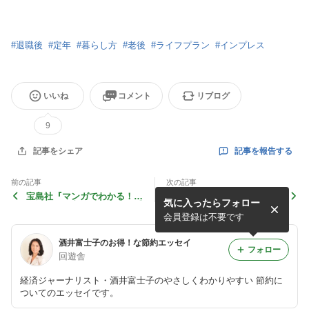
#
退職後
#
定年
#
暮らし方
#
老後
#
ライフプラン
#
インプレス
いいね
コメント
リブログ
9
記事を報告する
記事をシェア
前の記事
次の記事
宝島社『マンガでわかる！
『60分でわかる！ 新・年
気に入ったらフォロー
身近な人が亡くなった後の手
金超入門』が発売されます！
続きQ＆A』が発売されまし
会員登録は不要です
た
酒井富士子のお得！な節約エッセイ
フォロー
回遊舎
経済ジャーナリスト・酒井富士子のやさしくわかりやすい 節約に
ついてのエッセイです。