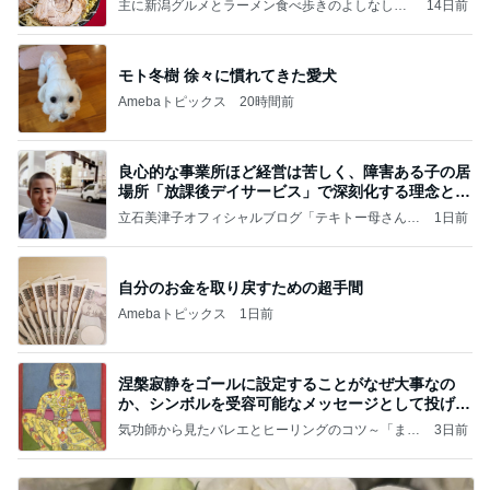
主に新潟グルメとラーメン食べ歩きのよしなしご
14日前
と
モト冬樹 徐々に慣れてきた愛犬
Amebaトピックス
20時間前
良心的な事業所ほど経営は苦しく、障害ある子の居
場所「放課後デイサービス」で深刻化する理念と現
実の
立石美津子オフィシャルブログ「テキトー母さんの
1日前
すすめ」Powered by Ameba
自分のお金を取り戻すための超手間
Amebaトピックス
1日前
涅槃寂静をゴールに設定することがなぜ大事なの
か、シンボルを受容可能なメッセージとして投げる
ことが
気功師から見たバレエとヒーリングのコツ～「まと
3日前
いのば」ブログ