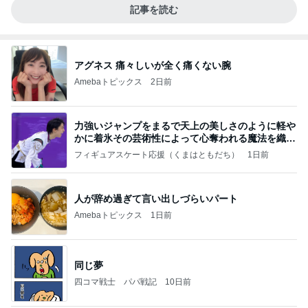
記事を読む
アグネス 痛々しいが全く痛くない腕
Amebaトピックス
2日前
力強いジャンプをまるで天上の美しさのように軽や
かに着氷その芸術性によって心奪われる魔法を織り
なす
フィギュアスケート応援（くまはともだち）
1日前
人が辞め過ぎて言い出しづらいパート
Amebaトピックス
1日前
同じ夢
四コマ戦士 パパ戦記
10日前