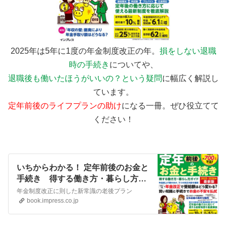
2025年は5年に1度の年金制度改正の年。
損をしない退職
時の手続き
についてや、
退職後も働いたほうがいいの？という疑問
に幅広く解説し
ています。
定年前後のライフプランの助け
になる一冊。ぜひ役立てて
ください！
いちからわかる！ 定年前後のお金と
手続き 得する働き方・暮らし方ガ
イド 2025-2026年最新版 - インプ
年金制度改正に則した新常識の老後プラン
レスブックス
book.impress.co.jp