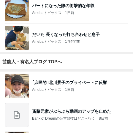
パートになった際の衝撃的な年収
Amebaトピックス
1日前
だいた 長くなった打ち合わせと息子
Amebaトピックス
17時間前
芸能人・有名人ブログ TOPへ
｢庶民的｣北川景子のプライベートに反響
Amebaトピックス
1日前
斎藤元彦がぶらぶら動画のアップを止めた
Bank of Dreamの公営競技はどこへ行く
8日前