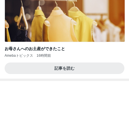
記事を読む
3年愛用して元が取れるアイテム
Amebaトピックス
1日前
【ANAプレミアムクラス初体験】雷で50分遅延…
沖縄往復で分かった「余裕を買う」価値
華麗なるスタバマダム
2日前
原田龍二の妻 汗をかきながら食べた物
Amebaトピックス
1日前
最近の香港で食べて感動したもの、いろいろまと
め！
香港在住えりのおいしい食べ歩きガイド
13日前