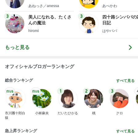
little minimalist's bea
あねっさ／anessa
あべかわ
uty colum
3
3
美人になれる、たくさ
四十路シンパパの
んの魔法
日記
hiromi
はやパパ
もっと見る
オフィシャルブロガーランキング
総合ランキング
すべて見る
1
2
3
市川團十郎白
小林麻央
だいたひかる
桃
クロ
猿
急上昇ランキング
すべて見る