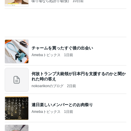
セレクションの小花刺繍タックスリーブカーディガ
ン
れなのブログ
15時間前
夫の事を1㎜も考えなかった旅行
Amebaトピックス
1日前
相続税を、払えないで、売りに出されて不動産は、
外国のお金持ちに買われているそうです。やばいで
すよ
ht9299yzf祈りのブログ
5日前
のん ドラマ撮影でエナジーチャージ
Amebaトピックス
9時間前
ポッキー以来の・・・初ビーナス♪
ＳＲ♡ＬＯＶＥＲの・・・キックでＧＯ♪
11日前