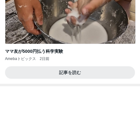
アシナガバチの巣を駆除した後の報告
Amebaトピックス
2日前
高橋直純のトラブルメーカー第1167回更新しまし
た！
高橋直純オフィシャルブログ「なおずみぶろぐ」
11日前
Powered by Ameba