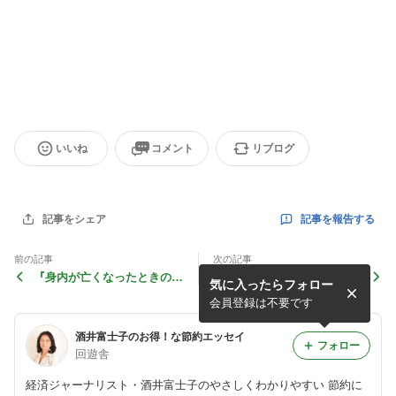
いいね
コメント
リブログ
記事を報告する
記事をシェア
前の記事
次の記事
『身内が亡くなったときの手
『日経おとなのOFF 2018年9
気に入ったらフォロー
続き 新訂版』発刊のお知ら
月号』発刊のお知らせ
せ
会員登録は不要です
酒井富士子のお得！な節約エッセイ
フォロー
回遊舎
経済ジャーナリスト・酒井富士子のやさしくわかりやすい 節約に