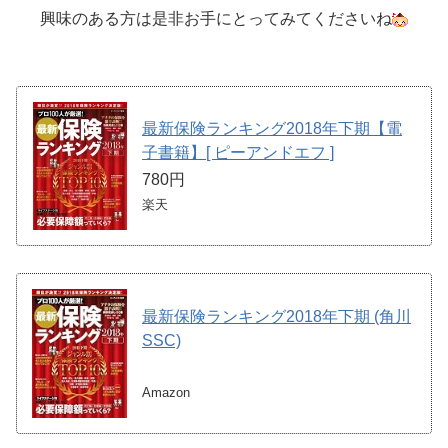
興味のある方は是非お手にとってみてくださいね
最新保険ランキング2018年下期【電
子書籍】[ ピーアンドエフ ]
780円
楽天
最新保険ランキング2018年下期 (角川
SSC)
Amazon