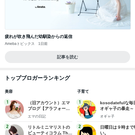
疲れが吹き飛んだ幼馴染からの返信
Amebaトピックス
1日前
記事を読む
トップブロガーランキング
美容
子育て
1
1
（旧アカウント）エマ
kosodatefulな毎
ブログ【アラフォー会
オギャ子の暴走～
社売却セカンドライ
エマの日記
オギャ子
フ】
2
2
リトルミニマリストの
日曜日は９時まで
ビューティコラム The
い。