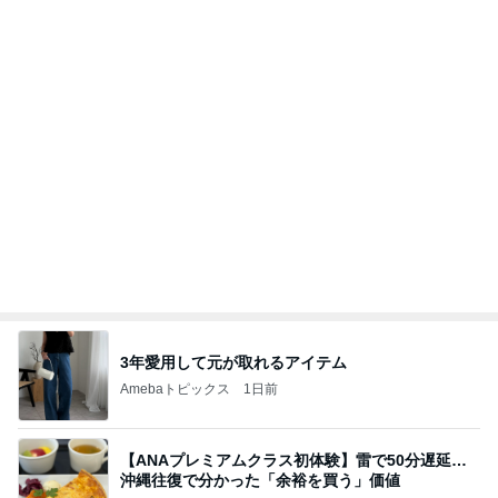
暑い日の仕事と自分と嫁の体調
Amebaトピックス
1日前
地獄
日本人
1日前
スーパーでゲットした大当たりな逸品
Amebaトピックス
2日前
敬三さんも言いよったのよか。そうか。それは茂美
のしてはならない禁じ手だったな。陣内が言いよる
のよ
nanasantojiroのブログ
2日前