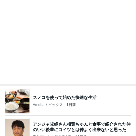
母も気に入った終売する人気下地
Amebaトピックス
1日前
記事を読む
無料で貰えるデザインコースター
Amebaトピックス
1日前
価値観の違いによる「失敗」に対して感情的に反省
しない 私だけの宗教仮称略称偶然と暗合教教義候
補
ムカシオナガザルのwesternblack brain stool2024
4日前
年（令和6）11月25日以来減酒断煙再開ムカシオナ
ガザル
だいた 1人ランチのミックスフライ
Amebaトピックス
1日前
8月6日「めざましテレビ」林佑香さん着用のウィル