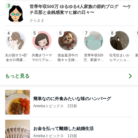
3
世帯年収500万 ゆるゆる4人家族の節約ブログ 〜ケ
チ旦那と金銭感覚マヒ嫁の日々〜
さらまま
4
5
6
7
8
夫が脱サラ×貯
共働きワーマ
借金返済中の
世帯年収520
社宅住まいか
金ゼロ再建｜
マのリアル日
陰キャ主婦サ
万、新築マン
らマンション
はなの節約日
記♪お得と節約
クラの日記
ションとブラ
購入。カフェ
記
ライフ☆
ンド品が買い
好き会社員の
たいので節約
日々
もっと見る
生活してます!
簡単なのに外食みたいな味のハンバーグ
Amebaトピックス
2日前
お金を払って離婚した結婚生活
Amebaトピックス
1日前