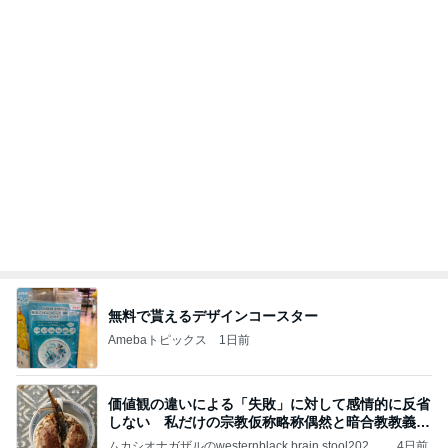
移動
市川團十郎白猿オフィシャルB
4日前
山田邦子 宇都宮の激励会で寝落ち
Amebaトピックス
1日前
【お知らせ】9/21〜9/23北海道3days
パク・ジュニョン オフィシャルブログ 「日本の
2日前
心」 powered by Ameba
小原 声変わり前の長男の声を保存