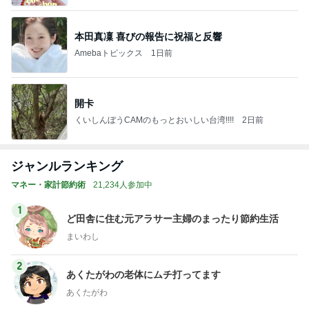
本田真凜 喜びの報告に祝福と反響
Amebaトピックス
1日前
開卡
くいしんぼうCAMのもっとおいしい台湾!!!!
2日前
ジャンルランキング
マネー・家計節約術
21,234人参加中
1
ど田舎に住む元アラサー主婦のまったり節約生活
まいわし
2
あくたがわの老体にムチ打ってます
あくたがわ