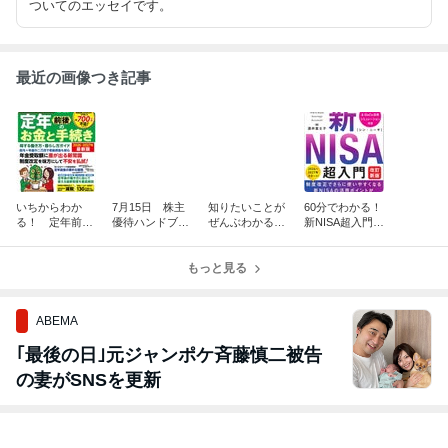
ついてのエッセイです。
最近の画像つき記事
いちからわか
7月15日 株主
知りたいことが
60分でわかる！
る！ 定年前後
優待ハンドブッ
ぜんぶわかる！
新NISA超入門
のお金と手続き
ク2026-2027
定年前後のお
［改定新版］が
が発売になりま
発売されまし
金の超基本が発
発売になりまし
した。
た！
もっと見る
売になりまし
た
た。
ABEMA
｢最後の日｣元ジャンポケ斉藤慎二被告
の妻がSNSを更新