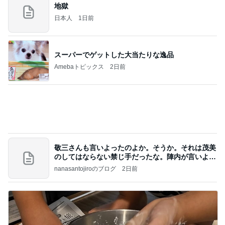
アンジャ児嶋さん相葉ちゃんと食事で紹介された仲
のいい後輩にコイツとは仲よく出来ないと思った
喋り場ならぬ語り場(仮)
10日前
チャームを買ったすぐ後の出会い
Amebaトピックス
1日前
何故トランプ大統領が日本円を支援するのかと聞か
れた時の答え
nokoarikonのブログ
2日前
連日楽しいメンバーとのお肉祭り
Amebaトピックス
1日前
話題のスイカ丸ごとアイス♡
さとみるくのロサンゼルス⇔ハワイ夢日記
7日前