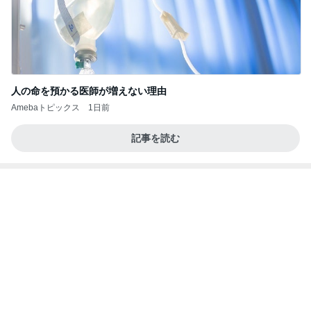
だいた 朝と夜がくっついた毎日
Amebaトピックス
2日前
☆We're timelesz LIVE TOUR 2026 episode2 MO
MENTUM
☆☆☆ゆきちにっき☆☆☆
7日前
堀ちえみ 敢えてのフロントオープン
Amebaトピックス
1日前
よし、タイ行こ
与儀大介
1日前