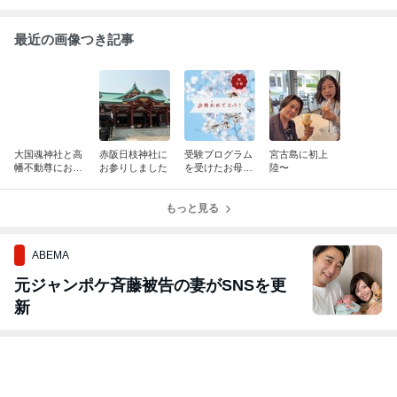
最近の画像つき記事
大国魂神社と高
赤阪日枝神社に
受験プログラム
宮古島に初上
幡不動尊にお参
お参りしました
を受けたお母様
陸〜
りしてきました
からの体験談
もっと見る
ABEMA
元ジャンポケ斉藤被告の妻がSNSを更
新