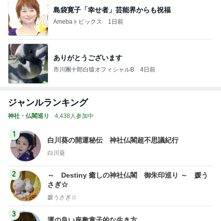
島袋寛子「幸せ者」芸能界からも祝福
Amebaトピックス
1日前
ありがとうございます
市川團十郎白猿オフィシャルB
4日前
ジャンルランキング
神社・仏閣巡り
4,438人参加中
1
白川葵の開運秘伝 神社仏閣超不思議紀行
白川葵
2
～ Destiny 癒しの神社仏閣 御朱印巡り ～ 媛う
さぎ☆
媛うさぎ☆
3
運の良い座敷童子的な生き方