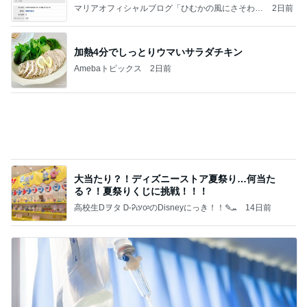
Amebaトピックス
1日前
日東駒専や産近甲龍は英語よりも国語の攻略が重視
される、のかもしれない。
Bank of Dreamの公営競技はどこへ行く
11日前
驚いたマンションの窓掃除の方法
Amebaトピックス
1日前
【秩父鉄道】８/２～１１/３０開催 ガリガリ君が
秩父鉄道に遊びにやってくる！のご紹介です
秩父市議会議員 黒澤秀之 ブログ Powered by Ame
10日前
ba