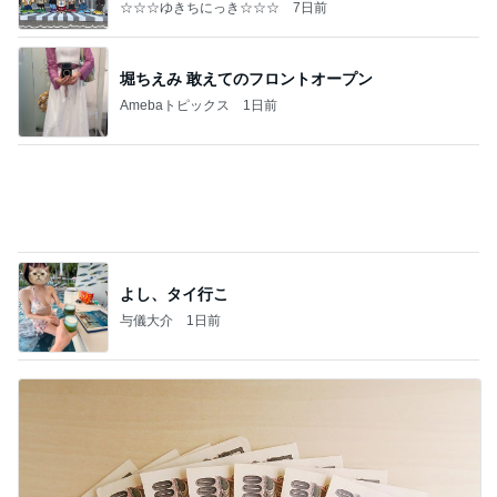
良い氣分や妄想のワークを重ねても引き寄せが起き
ない理由
心のブレーキを外して引き寄せを加速させる方法：
4日前
引き寄せ研究所
品数豊富で旨かった日替りランチ
Amebaトピックス
1日前
クロとこいたんって何かあったの？
あいのりブログ
2日前