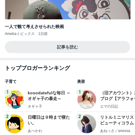
一人で観て考えさせられた映画
Amebaトピックス
1日前
記事を読む
トップブロガーランキング
子育て
美容
1
1
kosodatefulな毎日 ～
（旧アカウント）
オギャ子の暴走～
ブログ【アラフォ
社売却セカンドラ
オギャ子
エマの日記
フ】
2
2
日曜日は９時まで寝た
リトルミニマリス
い。
ビューティコラム 
little minimalist'
あべかわ
あねっさ／anessa
uty colum