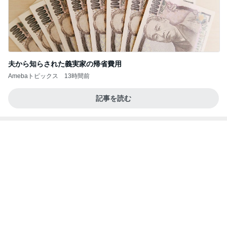
猫目当てで買ったカルディのグッズ
Amebaトピックス
2日前
かっちちちちが来てくれた！おしゃれなものを持っ
て！
桃オフィシャルブログ Powered by Ameba
10日前
次女を残し私だけ退院での大号泣
Amebaトピックス
18時間前
㊗️喜びを分け合える未来❣️”【この混沌の理由】”⽇
本も⾦融リセットの準備をしてます ””
あいすくりーむ『めるころ』
1時間前