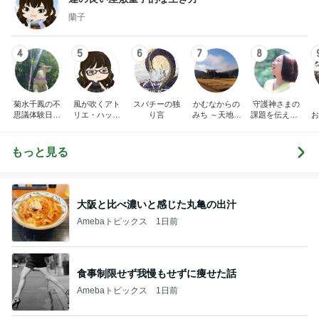
蘭子
4
5
6
7
8
菊水千鳳の不
風が吹くアト
スパチーの独
かむなからの
守護神さまの
思議体験日記
リエ・ハッピ
り言
みち ～天地悠
課題を伝える♪
お
～神仏の声を
ーカウンセリ
久～
ゆきこの神さ
聴いて、人と
ング AIRE VI
まリーディン
神仏との橋渡
DA
グ
もっと見る
し役をさせて
いただいてお
ります。視え
法
ない世界をご
紹介していま
大阪と比べ濃いと感じた丸亀の出汁
す。
Amebaトピックス
1日前
食事制限せず我慢もせずに痩せた話
Amebaトピックス
1日前