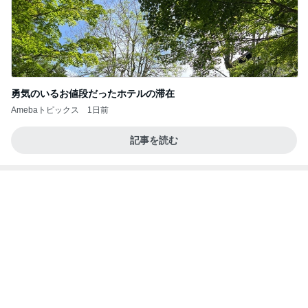
記事を読む
假屋崎省吾 にんにく6個分のもつ鍋
Amebaトピックス
2日前
病人アピールしてきたクソ義母
田舎のクソ義母vs都会育ちの嫁
2日前
わが家でよく作る補食の組み合わせ
Amebaトピックス
2日前
強子の楽しい（？）ママ友トラブル【年長編】第10
1話
ウメブログ
4日前