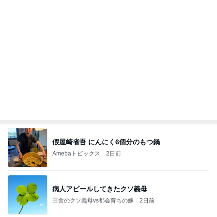
スシローで1番高かった720円の寿司
Amebaトピックス
2日前
能登揺れ、東北も⚠️夢見が増えて来ました❗️注意し
てください❗️
マリアオフィシャルブログ「ひむかの風にさそわれ
2日前
て」Powered by Ameba
加熱4分でしっとりウマいサラダチキン
Amebaトピックス
2日前
大当たり？！ディズニーストア夏祭り…何当た
る？！夏祭りくじに挑戦！！！