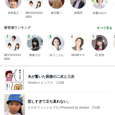
木村直人
BEYOOOOO
美川憲一
吉岡淳
水森かおり
NDS
新登場ランキング
すべて見る
1
2
3
4
5
BEYOOOOO
島倉りか
ゆうこりん
MOMIママ
石 安伊
NDS
夫が驚いた面接の二次と三次
Amebaトピックス
1日前
悲しすぎて立ち直れない。
クロオフィシャルブログPowered by Ameba
2日前