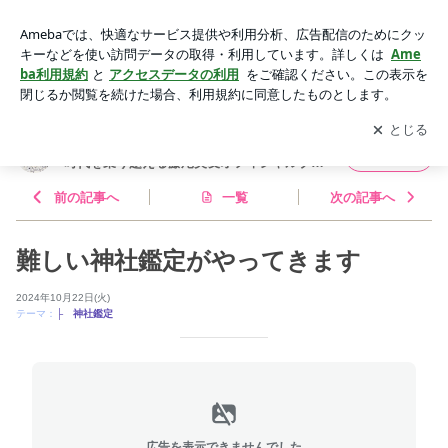
難しい神社鑑定がやってきます | 産土（うぶすな）神社と開運
思考で大波乱の時代を乗り越える藤尾美友オフィシャルブログ
アプリをダウンロードして
ブログの更新通知
を受け取りまし
開く
ょう。
産土（うぶすな）神社と開運思考で大波乱の
フォロー
時代を乗り越える藤尾美友オフィシャルブロ
グ
前の記事へ
一覧
次の記事へ
難しい神社鑑定がやってきます
2024年10月22日(火)
テーマ：
├ 神社鑑定
広告を表示できませんでした