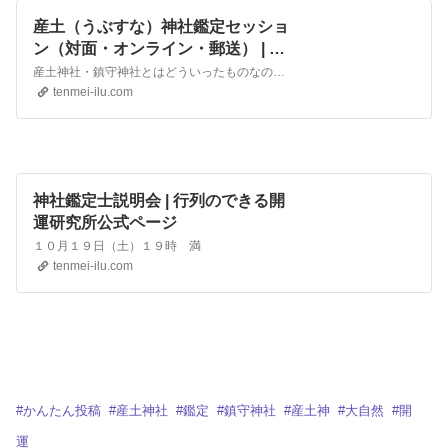
産土（うぶすな）神社鑑定セッショ
ン（対面・オンライン・郵送） | 行
列のできる開運研究所公式ページ
産土神社・鎮守神社とはどういったものなのか？藤尾美友を例にご説明します。
tenmei-ilu.com
神社鑑定士説明会 | 行列のできる開
運研究所公式ページ
１０月１９日（土）１９時 満
tenmei-ilu.com
#
かんたん投稿
#
産土神社
#
鑑定
#
鎮守神社
#
産土神
#
大自然
#
開
運