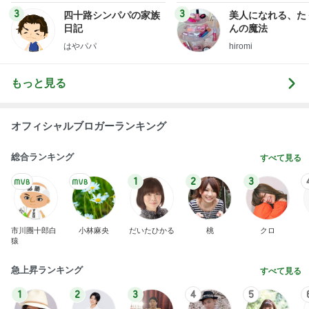
3
3
四十路シンパパの家族
美人になれる、た
日記
んの魔法
はやパパ
hiromi
もっと見る
オフィシャルブロガーランキング
総合ランキング
すべて見る
1
2
3
市川團十郎白
小林麻央
だいたひかる
桃
クロ
猿
急上昇ランキング
すべて見る
1
2
3
4
5