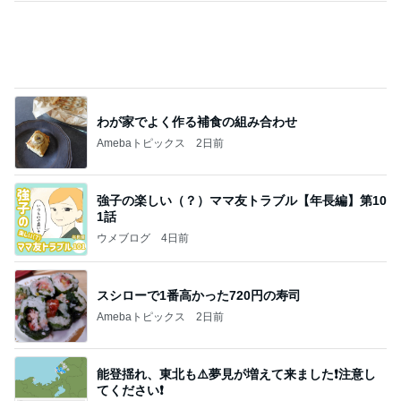
高校生Dヲタ Ꭰ-ᎮꭵꭹꭴのDisneyにっき！！✎ܚ
14日前
人の命を預かる医師が増えない理由
Amebaトピックス
1日前
記事を読む
朝食難民でやっと食べた夏野菜カレー