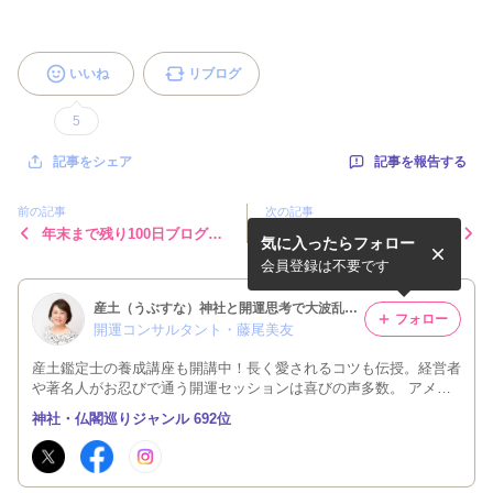
いいね
リブログ
5
記事を報告する
記事をシェア
前の記事
次の記事
年末まで残り100日ブログ連
【感想】手応えが違ってきま
気に入ったらフォロー
続投稿チャレンジ中
した
会員登録は不要です
産土（うぶすな）神社と開運思考で大波乱の時代を乗り越える藤尾美友オフィシャルブログ
フォロー
開運コンサルタント・藤尾美友
産土鑑定士の養成講座も開講中！長く愛されるコツも伝授。経営者
や著名人がお忍びで通う開運セッションは喜びの声多数。 アメン
バーはクライアントさん、および知人、友人、会ったことがある方
神社・仏閣巡りジャンル 692位
限定とさせて頂きますのでご了承ください