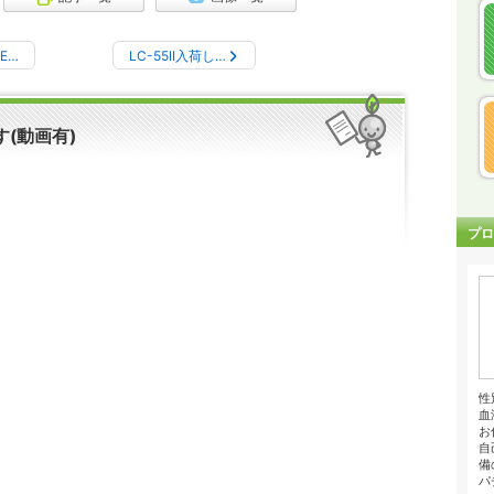
E…
LC-55II入荷し…
です(動画有)
プロ
性
血
お
自
備
パチ