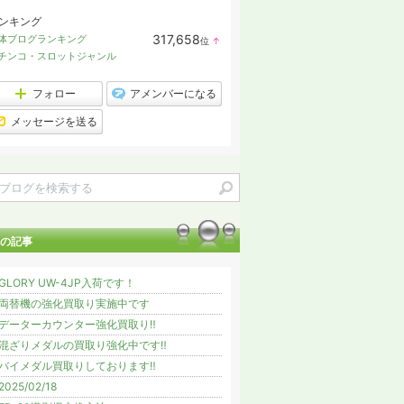
ンキング
317,658
体ブログランキング
位
↑
ラ
チンコ・スロットジャンル
ン
キ
ン
フォロー
アメンバーになる
グ
上
メッセージを送る
昇
の記事
GLORY UW-4JP入荷です！
両替機の強化買取り実施中です
データーカウンター強化買取り‼️
混ざりメダルの買取り強化中です‼️
バイメダル買取りしております‼️
2025/02/18