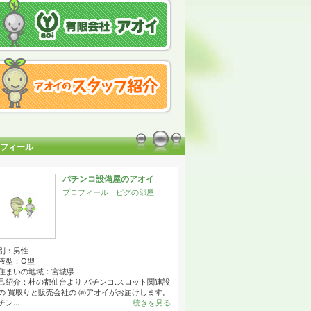
フィール
パチンコ設備屋のアオイ
プロフィール
｜
ピグの部屋
別：
男性
液型：
O型
住まいの地域：
宮城県
己紹介：杜の都仙台より パチンコ.スロット関連設
の 買取りと販売会社の ㈲アオイがお届けします。
ン...
続きを見る