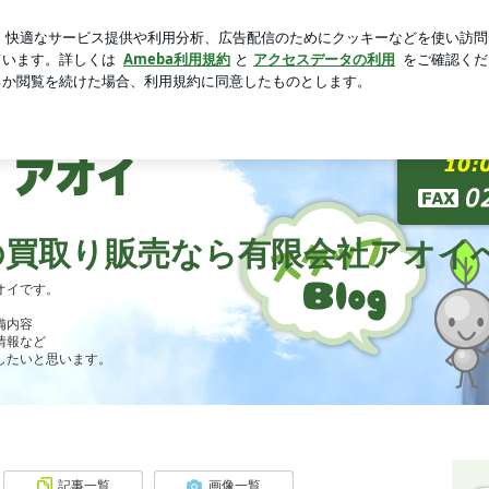
の大人スタイル
芸能人ブログ
人気ブログ
新規登録
ロ
り販売なら有限会社アオイへ
の買取り販売なら有限会社アオイ
オイです。
備内容
情報など
したいと思います。
記事一覧
画像一覧