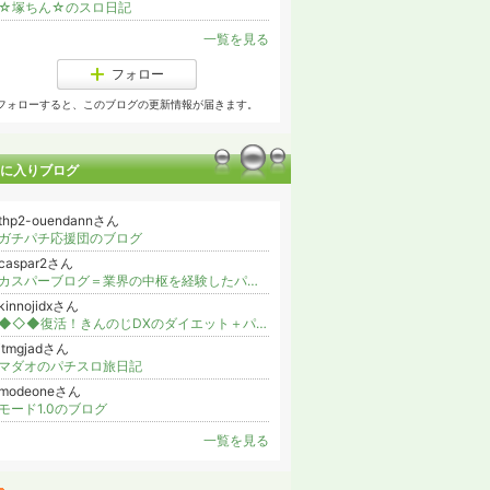
☆塚ちん☆のスロ日記
一覧を見る
フォロー
フォローすると、このブログの更新情報が届きます。
に入りブログ
thp2-ouendannさん
ガチパチ応援団のブログ
caspar2さん
カスパーブログ＝業界の中枢を経験したパチバカの遺言＝
kinnojidxさん
◆◇◆復活！きんのじDXのダイエット＋パチンコときどき良いこと◆◇◆
jtmgjadさん
マダオのパチスロ旅日記
modeoneさん
モード1.0のブログ
一覧を見る