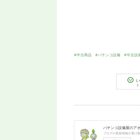
#中古商品
#パチンコ設備
#中古設
い
3
パチンコ設備屋のア
ブログの更新情報が受け