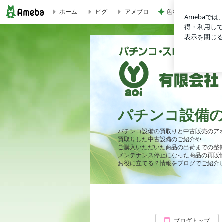
ホーム
ピグ
アメブロ
色を意識した60代
QUAREA SEED 入荷です(動画有) | パチンコ設備の買取
パチンコ設備
パチンコ設備の買取りと中古販売のア
買取りした中古設備のご紹介や
ご購入いただいた商品の出荷までの整
メンテナンス停止になった商品の再販
お役に立てる？情報をブログでご紹介
ブログトップ