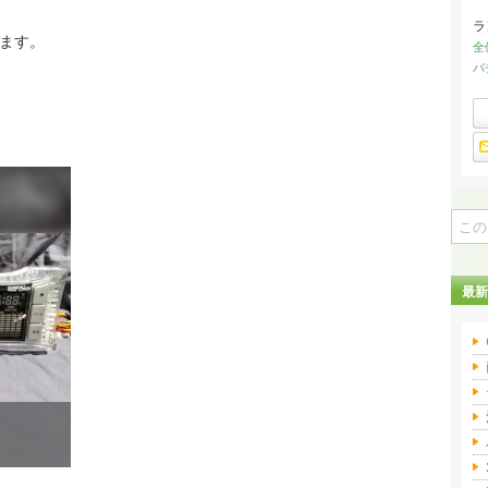
ラ
ます。
全
パ
最新