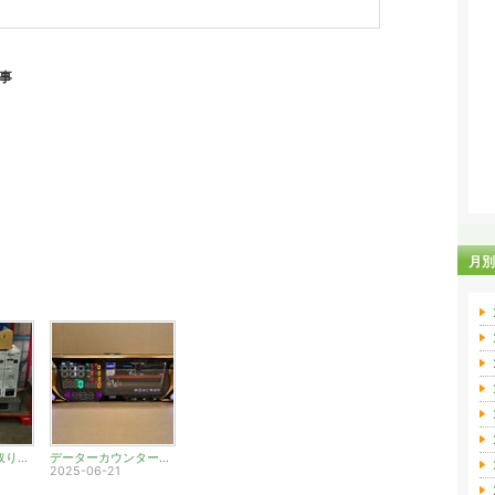
記事
月別
両替機の強化買取り実施中です
データーカウンター強化買取り‼️
2025-06-21