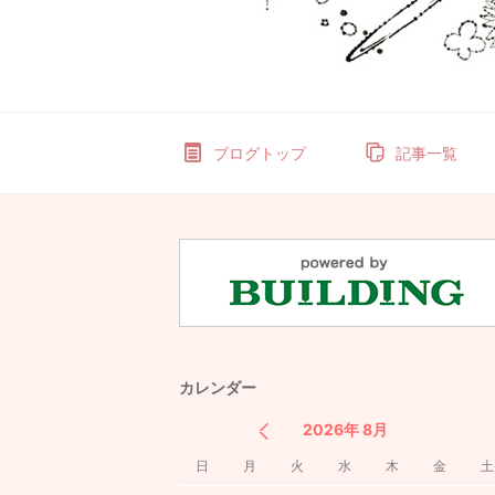
ブログトップ
記事一覧
カレンダー
2026年 8月
日
月
火
水
木
金
土