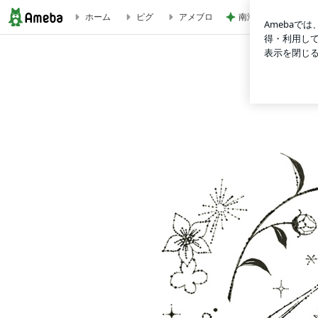
南海トラフの発生時
ホーム
ピグ
アメブロ
神楽坂五十番の肉まんセットをもらう | シンガポール→東京