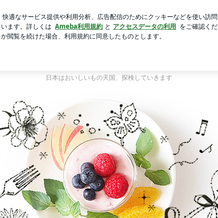
期が早まる可能性
芸能人ブログ
人気ブログ
新規登録
、日々おいしいもの探検！
シンガポール→東京、日々おいしいもの探検
2021.1.16にシンガポールから帰国しました。
日本はおいしいもの天国、探検していきます