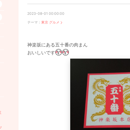
2023-08-01 00:00:00
テーマ：
東京 グルメ
5
2
神楽坂にある五十番の肉まん
おいしいです
9
ミ
ッ