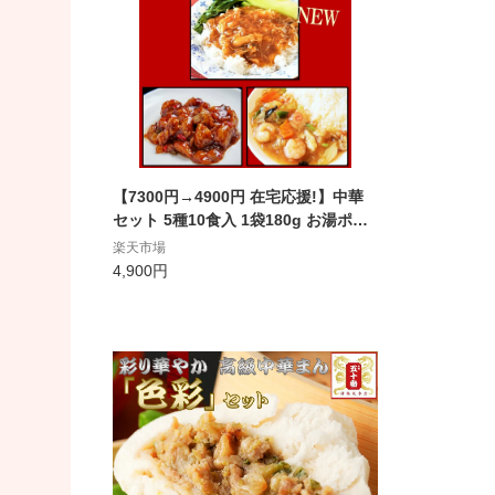
【7300円→4900円 在宅応援!】中華
セット 5種10食入 1袋180g お湯ポチ
ャ5分の簡単調理 冷凍庫にストックし
楽天市場
ておくととても便利です 送料無料
4,900円
中華 惣菜 エビチリ 酢豚 麻婆豆腐 五
目 ふかひれ おかず セット 詰め合わせ
時短 冷凍食品 元祖 五十番 神楽坂本店