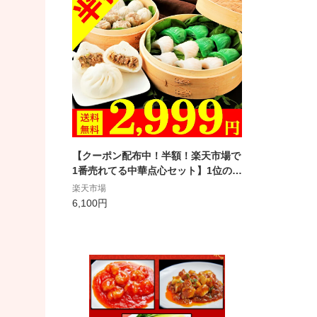
【クーポン配布中！半額！楽天市場で
1番売れてる中華点心セット】1位の★
4.6以上が5種類も! お試し高級点心セ
楽天市場
ット(豪華5種盛計22点) 東京老舗の味
6,100円
をお届け 送料無料（肉まん 焼売 エビ
蒸し餃子 翡翠エビ蒸し餃子 フカヒレ
蒸し餃子) 中華 点心 冷凍 五十番 神楽
坂 セール