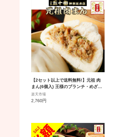
【2セット以上で送料無料!】元祖 肉
まん(6個入) 王様のブランチ・めざま
しテレビ 日本の美味しい手土産50選
楽天市場
国産豚肉100％の手包み 肉まん 豚ま
2,760円
ん 中華まん 肉 老舗 中華 高級中華 点
心 惣菜 東京 ギフト 贈答 冷蔵 冷凍 電
子レンジ 元祖 五十番 神楽坂本店