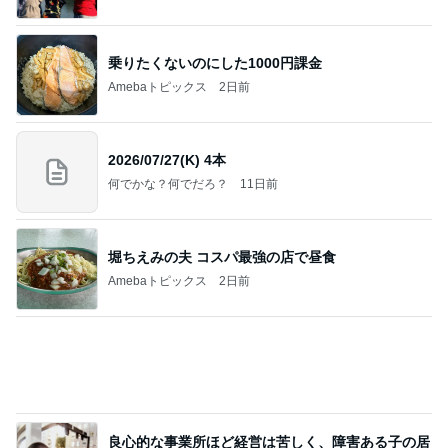
Amebaトピックス
2日前
【Hey! Say! JUMP ONE NIGHT VOYAGE】2026.
7/27
公式投稿まとめちゃいました。～HSJ＆UT&K.O.
12日前
～
初っ端から飛ばしたマラソン購入品
Amebaトピックス
2日前
【プレゼント選び】お金で買えないもの！これがな
かなか難しい！
桃オフィシャルブログ Powered by Ameba
11日前