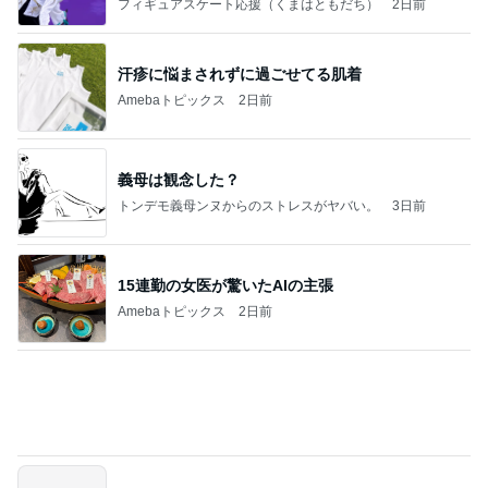
乗りたくないのにした1000円課金
Amebaトピックス
2日前
2026/07/27(K) 4本
何でかな？何でだろ？
11日前
堀ちえみの夫 コスパ最強の店で昼食
Amebaトピックス
2日前
良心的な事業所ほど経営は苦しく、障害ある子の居
場所「放課後デイサービス」で深刻化する理念と現
実の
立石美津子オフィシャルブログ「テキトー母さんの
2日前
すすめ」Powered by Ameba