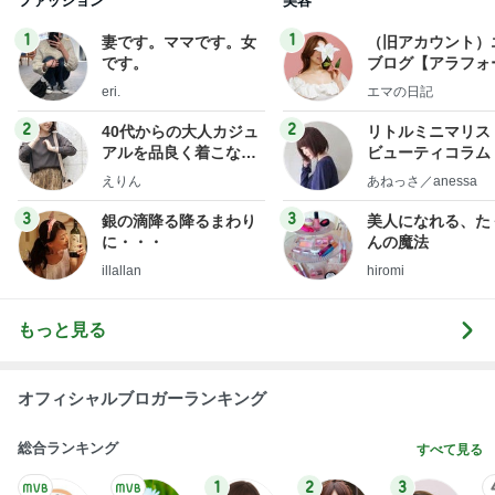
2
2
40代からの大人カジュ
リトルミニマリス
アルを品良く着こなす
ビューティコラム 
ファッションブログ
little minimalist'
えりん
あねっさ／anessa
uty colum
3
3
銀の滴降る降るまわり
美人になれる、た
に・・・
んの魔法
illallan
hiromi
もっと見る
オフィシャルブロガーランキング
総合ランキング
すべて見る
1
2
3
市川團十郎白
小林麻央
だいたひかる
桃
クロ
猿