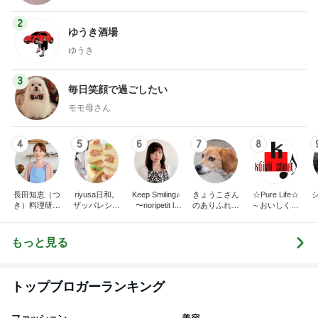
3
毎日笑顔で過ごしたい
モモ母さん
4
5
6
7
8
長田知恵（つ
riyusa日和。
Keep Smiling♪
きょうこさん
☆Pure Life☆
き）料理研究
ザッパレシピ
〜noripetit lif
のありふれた
～おいしく、
家「ご飯と可
で褒められお
e〜 おうちご
日常とばーば
楽しく、健康
愛いおやつ、
やつと時々お
はんと日々の
の食堂本日の
に。～
キッチンアイ
かず
事。
メニュー
もっと見る
テム」
トップブロガーランキング
ファッション
美容
1
1
妻です。ママです。女
（旧アカウント）
です。
ブログ【アラフォ
社売却セカンドラ
eri.
エマの日記
フ】