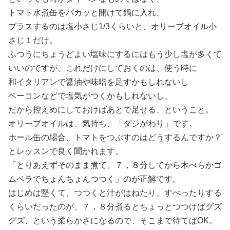
トマト水煮缶をパカッと開けて鍋に入れ、
プラスするのは塩小さじ1/3くらいと、オリーブオイル小
さじ１だけ。
ふつうにちょうどよい塩味にするにはもう少し塩が多くて
いいのですが、これだけにしておくのは、使う時に
和イタリアンで醤油や味噌を足すかもしれないし
ベーコンなどで塩気がつくかもしれないし、
だから控えめにしておけばあとで足せる、ということ。
オリーブオイルは、気持ち、「ダシがわり」です。
ホール缶の場合、トマトをつぶすのはどうするんですか？
とレッスンで良く聞かれます。
「とりあえずそのまま煮て、７，８分してから木べらかゴ
ムベラでちょんちょんつつく」のが正解です。
はじめは堅くて、つつくと汁がはねたり、すべったりする
くらいだったのが、７，８分煮るとちょっとつつけばグズ
グズ、という柔らかさになるので、そこまで待てばOK。