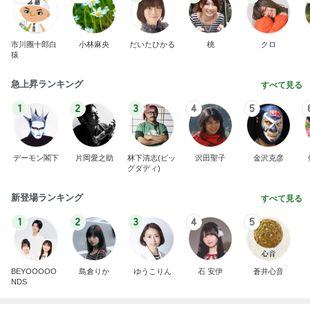
急上昇ランキング
すべて見る
1
2
3
4
5
デーモン閣下
片岡愛之助
林下清志(ビッ
沢田聖子
金沢克彦
グダディ)
新登場ランキング
すべて見る
1
2
3
4
5
BEYOOOOO
島倉りか
ゆうこりん
石 安伊
蒼井心音
NDS
コメダの唐揚げとミックスサンド
Amebaトピックス
2日前