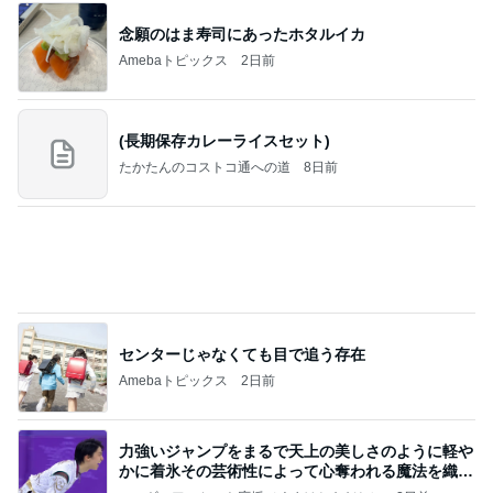
お願い
モンスターアクアリウム＆レプタイルズ 買取販売
8日前
情報
娘に譲るつもりの25年前のエルメス
Amebaトピックス
2日前
好きな男には愛されない女の魂の秘密
クノタチホオフィシャルブログ「恋学・性学研究
1日前
室」Powered by Ameba