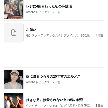
吉田さんファミリー語り部YouTubeアップしまし
た（長編です）
「吉田さんちのファミリー日記」Powered by Ame
1日前
ba 吉田さんファミリーオフィシャルブログ
アレク 妹をからかい怒られた事
Amebaトピックス
2日前
涅槃寂静をゴールに設定することがなぜ大事なの
か、シンボルを受容可能なメッセージとして投げる
ことが
気功師から見たバレエとヒーリングのコツ～「まと
4日前
いのば」ブログ
10店舗達成したのにまさかの失敗