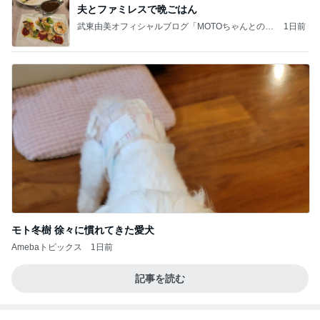
力強いジャンプをまるで天上の美しさのように軽や
かに着氷その芸術性によって心奪われる魔法を織り
なす
フィギュアスケート応援（くまはともだち）
2日前
汗疹に悩まされずに過ごせてる肌着
Amebaトピックス
2日前
義母は観念した？
トンデモ義母ンヌからのストレスがヤバい。
3日前
15連勤の女医が驚いたAIの主張
Amebaトピックス
2日前
学生
日本人
8日前