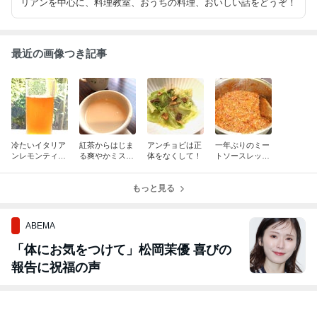
リアンを中心に、料理教室、おうちの料理、おいしい話をどうぞ！
最近の画像つき記事
冷たいイタリア
紅茶からはじま
アンチョビは正
一年ぶりのミー
ンレモンティの
る爽やかミステ
体をなくして！
トソースレッス
季節♪
リー
ン
もっと見る
ABEMA
「体にお気をつけて」松岡茉優 喜びの
報告に祝福の声