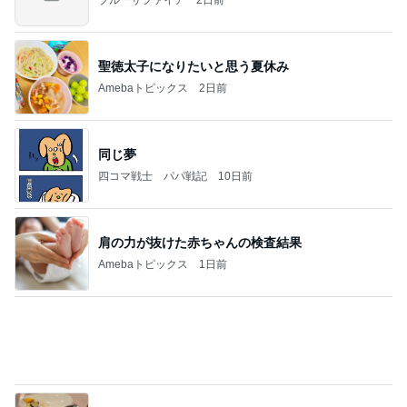
モト冬樹 徐々に慣れてきた愛犬
Amebaトピックス
1日前
記事を読む
念願のはま寿司にあったホタルイカ
Amebaトピックス
2日前
(長期保存カレーライスセット)
たかたんのコストコ通への道
8日前
センターじゃなくても目で追う存在
Amebaトピックス
2日前