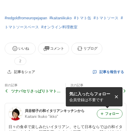
#
redgoldfromeuropejapan
#
kaitaniikuko
#
トマト缶
#
トマトソース
#
トマトソースベース
#
オンライン料理教室
いいね
コメント
リブログ
2
記事を報告する
記事をシェア
前の記事
次の記事
ツナパセリさっぱりトマトソ
新生姜ごはん、定番をさらに
気に入ったらフォロー
ースパスタ
シンプルに。
会員登録は不要です
貝谷郁子の和イタリアンキッチンから
フォロー
Kaitani Ikuko "ikko"
日々の食卓で楽しみたいイタリアン、そして日本ならではの和イタ