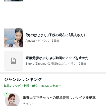
｢海のはじまり｣子役の現在に｢美人さん｣
Amebaトピックス
1日前
斎藤元彦がぶらぶら動画のアップを止めた
Bank of Dreamの公営競技はどこへ行く
9日前
ジャンルランキング
毎日のレシピ・料理・献立
18,337人参加中
1
栄養士ママそっち～の簡単美味しいサイクル献立
そっち～
2
ゆうき酒場
ゆうき