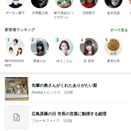
デーモン閣下
片岡愛之助
林下清志(ビッ
沢田聖子
金沢克彦
グダディ)
新登場ランキング
すべて見る
1
2
3
4
5
BEYOOOOO
島倉りか
ゆうこりん
石 安伊
蒼井心音
NDS
先輩の奥さんがくれたありがたい梨
Amebaトピックス
1日前
広島原爆の日 市長の言葉に動揺する総理
ブルーサファイア
1日前