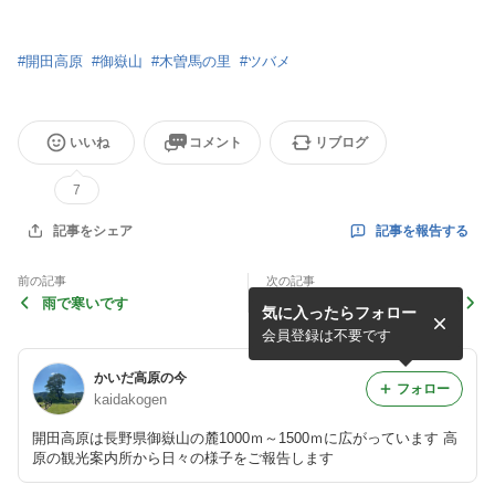
#
開田高原
#
御嶽山
#
木曽馬の里
#
ツバメ
いいね
コメント
リブログ
7
記事を報告する
記事をシェア
前の記事
次の記事
雨で寒いです
今日から6月
気に入ったらフォロー
会員登録は不要です
かいだ高原の今
フォロー
kaidakogen
開田高原は長野県御嶽山の麓1000ｍ～1500ｍに広がっています 高
原の観光案内所から日々の様子をご報告します