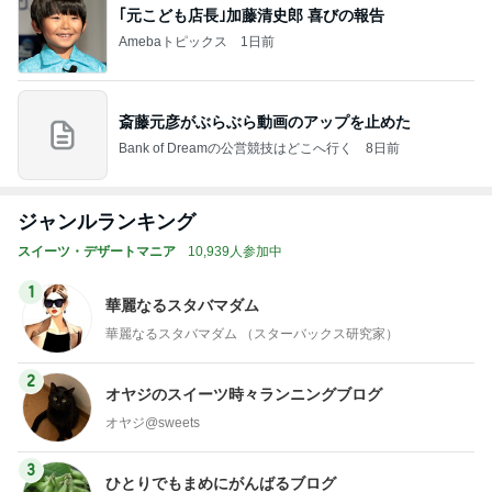
｢元こども店長｣加藤清史郎 喜びの報告
Amebaトピックス
1日前
斎藤元彦がぶらぶら動画のアップを止めた
Bank of Dreamの公営競技はどこへ行く
8日前
ジャンルランキング
スイーツ・デザートマニア
10,939人参加中
1
華麗なるスタバマダム
華麗なるスタバマダム （スターバックス研究家）
2
オヤジのスイーツ時々ランニングブログ
オヤジ@sweets
3
ひとりでもまめにがんばるブログ