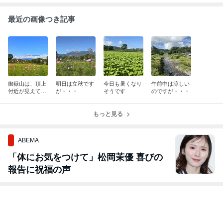
最近の画像つき記事
御嶽山は、頂上
明日は立秋です
今日も暑くなり
午前中は涼しい
付近が見えてい
が・・・
そうです
のですが・・・
ます。
もっと見る
ABEMA
「体にお気をつけて」松岡茉優 喜びの
報告に祝福の声