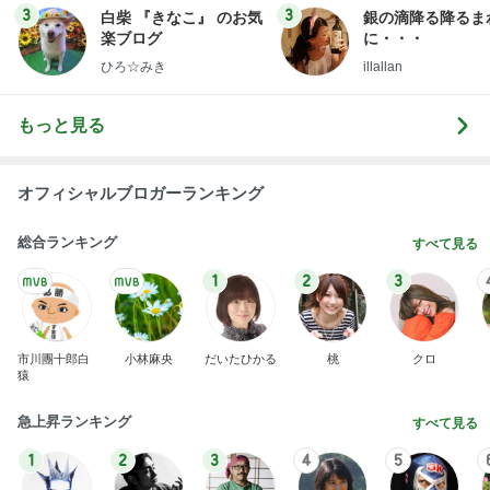
3
3
白柴 『きなこ』 のお気
銀の滴降る降るま
楽ブログ
に・・・
ひろ☆みき
illallan
もっと見る
オフィシャルブロガーランキング
総合ランキング
すべて見る
1
2
3
市川團十郎白
小林麻央
だいたひかる
桃
クロ
猿
急上昇ランキング
すべて見る
1
2
3
4
5