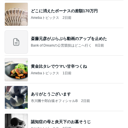
どこに消えたボーナスの差額170万円
Amebaトピックス
2日前
斎藤元彦がぶらぶら動画のアップを止めた
Bank of Dreamの公営競技はどこへ行く
8日前
黄金比タレでウマい甘辛つくね
Amebaトピックス
1日前
ありがとうございます
市川團十郎白猿オフィシャルB
2日前
認知症の母と炎天下のお墓そうじ