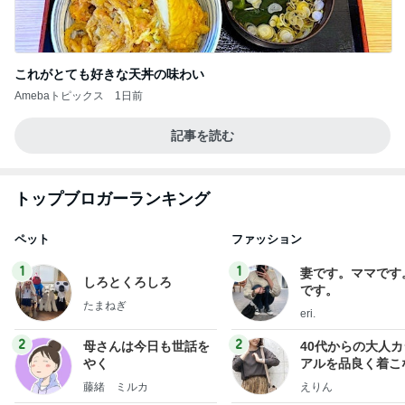
これがとても好きな天丼の味わい
Amebaトピックス
1日前
記事を読む
トップブロガーランキング
ペット
ファッション
1
1
妻です。ママです
しろとくろしろ
です。
たまねぎ
eri.
2
2
母さんは今日も世話を
40代からの大人
やく
アルを品良く着こ
ファッションブロ
藤緒 ミルカ
えりん