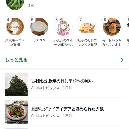
まめ
4
5
6
7
8
東京モーニン
ラテログ
わんたのスイ
紅子のセレブ
毎日おやつを
グ日和
ーツ日記〜小
なグルメ日記
食べています
さな幸せ♡コ
ンビニスイー
ツ〜
もっと見る
古村比呂 原爆の日に平和への願い
Amebaトピックス
1日前
旦那にグッドアイデアとほめられた夕飯
Amebaトピックス
1日前