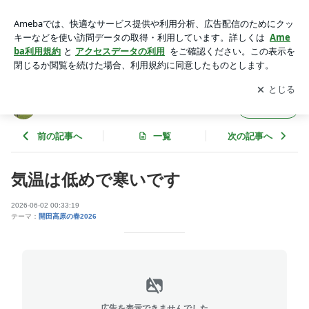
気温は低めで寒いです | かいだ高原の今
アプリをダウンロードして
ブログの更新通知
を受け取りまし
開く
ょう。
かいだ高原の今
フォロー
前の記事へ
一覧
次の記事へ
気温は低めで寒いです
2026-06-02 00:33:19
テーマ：
開田高原の春2026
広告を表示できませんでした