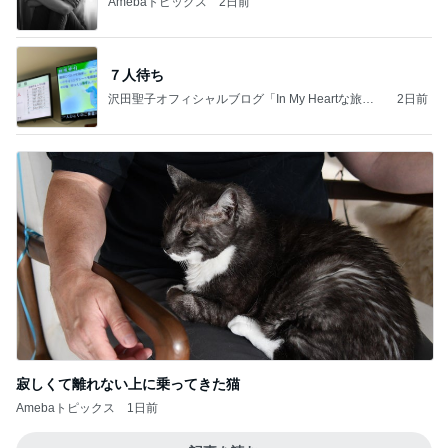
Amebaトピックス
2日前
７人待ち
沢田聖子オフィシャルブログ「In My Heartな旅日
2日前
記」by Ameba
寂しくて離れない上に乗ってきた猫
Amebaトピックス
1日前