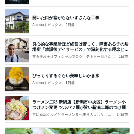
（続編）
開いた口が塞がらないずさんな工事
Amebaトピックス
2日前
良心的な事業所ほど経営は苦しく、障害ある子の居
場所「放課後デイサービス」で深刻化する理念と現
実の
立石美津子オフィシャルブログ「テキトー母さんの
1日前
すすめ」Powered by Ameba
びっくりするぐらい美味しいかき氷
Amebaトピックス
1日前
ラーメン二郎 新潟店【新潟市中央区】ラーメン小
つけメン変更 ツルパツ麺が旨い新潟二郎のつけ麺
主に新潟グルメとラーメン食べ歩きのよしなしご
14日前
と