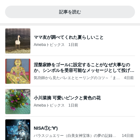
記事を読む
ママ友が調べてくれた夏らしいこと
Amebaトピックス
1日前
涅槃寂静をゴールに設定することがなぜ大事なの
か、シンボルを受容可能なメッセージとして投げる
ことが
気功師から見たバレエとヒーリングのコツ～「まと
4日前
いのば」ブログ
小川菜摘 可愛いピンクと黄色の花
Amebaトピックス
1日前
NISA①(;'∀')
パラスジュエリー（白美女神宝珠）の夢の記録
14日前