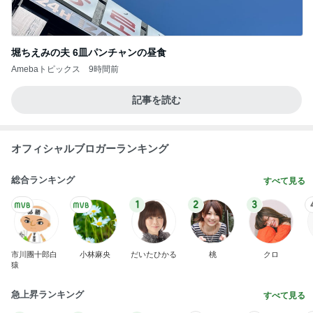
堀ちえみの夫 6皿パンチャンの昼食
Amebaトピックス
9時間前
記事を読む
オフィシャルブロガーランキング
総合ランキング
すべて見る
1
2
3
市川團十郎白
小林麻央
だいたひかる
桃
クロ
猿
急上昇ランキング
すべて見る