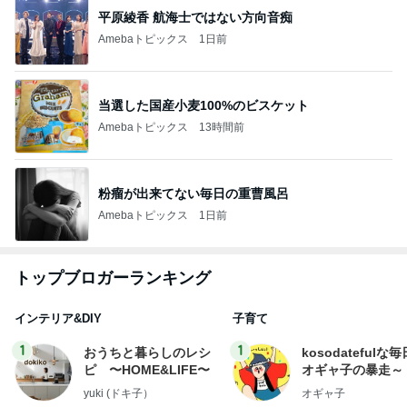
平原綾香 航海士ではない方向音痴
Amebaトピックス
1日前
当選した国産小麦100%のビスケット
Amebaトピックス
13時間前
粉瘤が出来てない毎日の重曹風呂
Amebaトピックス
1日前
トップブロガーランキング
インテリア&DIY
子育て
1
1
おうちと暮らしのレシ
kosodatefulな毎
ピ 〜HOME&LIFE〜
オギャ子の暴走～
yuki (ドキ子）
オギャ子