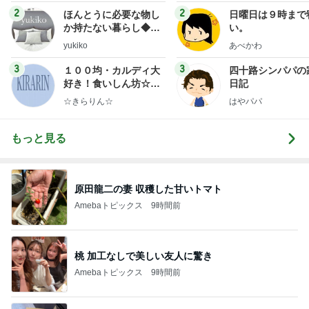
2
2
ほんとうに必要な物し
日曜日は９時まで
か持たない暮らし◆Ke
い。
ep Life Simple◆〜イ
yukiko
あべかわ
ンテリアのきろく〜
3
3
１００均・カルディ大
四十路シンパパの
好き！食いしん坊☆き
日記
らりん☆のブログ
☆きらりん☆
はやパパ
もっと見る
原田龍二の妻 収穫した甘いトマト
Amebaトピックス
9時間前
桃 加工なしで美しい友人に驚き
Amebaトピックス
9時間前