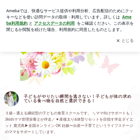
子どもがやりたい瞬間を逃さない！子どもが体の求めている食
べ物を自然と選択できる！
アプリをダウンロードして
ブログの更新通知
を受け取りまし
開く
ょう。
子どもがやりたい瞬間を逃さない！子どもが体の求め
ている食べ物を自然と選択できる！
３歳～通える継続型の子どもの食育スクールです。 ＼ママ向けサポートも｜
3kidsママ管理栄養士が伴走／ ♥ 産後太り&体型リセットを目指す伴走ダイエ
ット 鹿児島▶︎全国オンライン OK 妊娠〜出産〜子育てというライフステージ
のママをサポートしています。