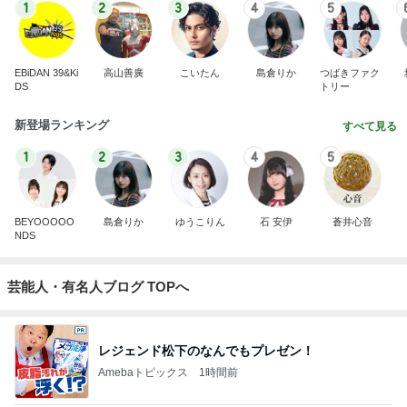
1
2
3
4
5
EBiDAN 39&Ki
高山善廣
こいたん
島倉りか
つばきファク
DS
トリー
新登場ランキング
すべて見る
1
2
3
4
5
BEYOOOOO
島倉りか
ゆうこりん
石 安伊
蒼井心音
NDS
芸能人・有名人ブログ TOPへ
レジェンド松下のなんでもプレゼン！
Amebaトピックス
1時間前