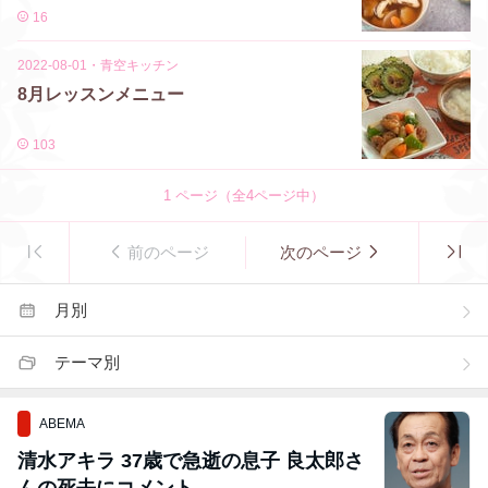
16
2022-08-01
・
青空キッチン
8月レッスンメニュー
103
1
ページ（全
4
ページ中）
前のページ
次のページ
月別
テーマ別
ABEMA
清水アキラ 37歳で急逝の息子 良太郎さ