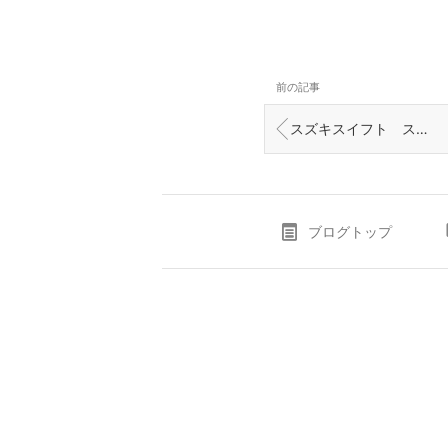
前の記事
スズキスイフト スマートキー追加作業 富山の鍵屋
ブログトップ