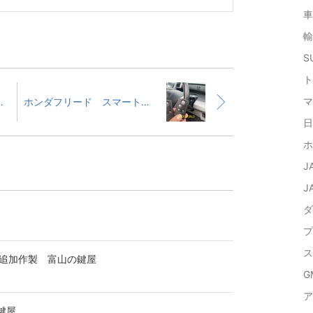
車
輸
SU
ト
マ
追加作業 富山の鍵屋
ホンダフリード スマートキー追加作業 富山の鍵屋
日
ホ
J
J
ダ
プ
ス
ー追加作製 富山の鍵屋
GM
ア
鍵屋