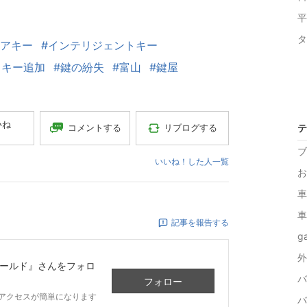
平
タ
ペアキー
#インテリジェントキー
トキー追加
#鍵の紛失
#富山
#鍵屋
いね
コメントする
リブログする
テ
ブ
いいね！した人一覧
お
車
車
記事を報告する
ga
外
ールド』
さんをフォロ
バ
フォロー
アクセスが簡単になります
バ