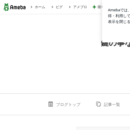
堀ちえみ めちゃく
ホーム
ピグ
アメブロ
日産セレナ インテリジェントキー追加作業 富山の鍵屋 | 
鍵の事
ブログトップ
記事一覧