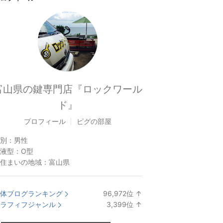
富山県の鍵専門店『ロックワール
ド』
プロフィール
ピグの部屋
別：
男性
液型：
O型
住まいの地域：
富山県
体ブログランキング
96,972
位
↑
ラ
ラフィフジャンル
3,399
位
↑
ン
ラ
キ
ン