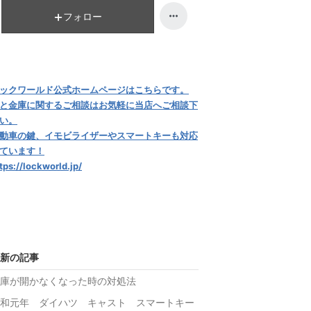
ン
キ
フォロー
グ
ン
上
グ
昇
上
昇
ックワールド公式ホームページはこちらです。
と金庫に関するご相談はお気軽に当店へご相談下
い。
動車の鍵、イモビライザーやスマートキーも対応
ています！
tps://lockworld.jp/
新の記事
庫が開かなくなった時の対処法
和元年 ダイハツ キャスト スマートキー