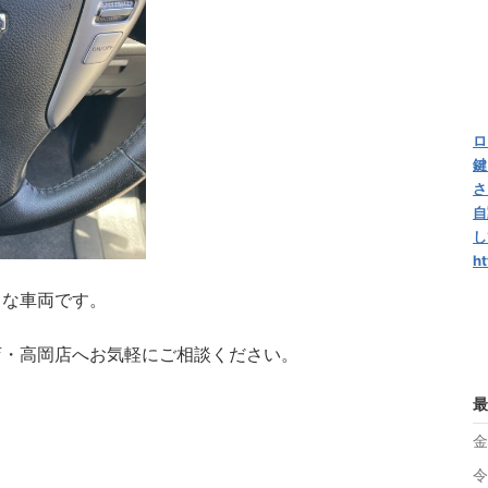
ロ
鍵
さ
自
し
ht
Ｋな車両です。
店・高岡店へお気軽にご相談ください。
最
金
令