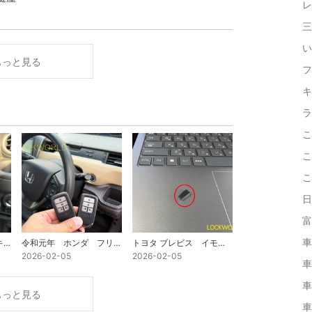
レ
三
い
もっと見る
フ
キ
ラ
こ
こ
こ
日
富
車
令和元年 ダイハツ キャスト スマートキー追加作製 富山の鍵屋
令和元年 ホンダ フリード スマートキー追加作製 富山の鍵屋
トヨタ ブレビス イモビライザーデータ作製
2026-02-05
2026-02-05
車
車
もっと見る
車