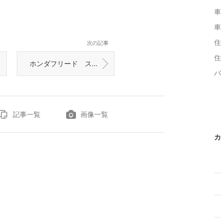
車
車
住
次の記事
住
ホンダフリード スマートキー追加作業 富山の鍵屋
バ
記事一覧
画像一覧
カ