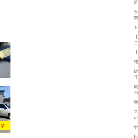
追
令
加
ト
【
ご
【
純
鍵
呼
鍵
の
勝
ス
い
ホ
日