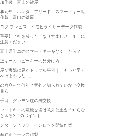
加作製 富山の鍵屋
和元年 ホンダ フリード スマートキー追
作製 富山の鍵屋
ヨタ ブレビス イモビライザーデータ作製
重要】当社を装った「なりすましメール」に
注意ください
富山県】車のスマートキーをなくしたら？
正キーとコピーキーの見分け方
屋が実際に見たトラブル事例｜「もっと早く
べばよかった…」
の寿命って何年？意外と知られていない交換
目安
手口 グレモン錠の鍵交換
マートキーの電池交換は意外と重要？知らな
と困る3つのポイント
ンダ シビック インロック開錠作業
産純正キーレス作製