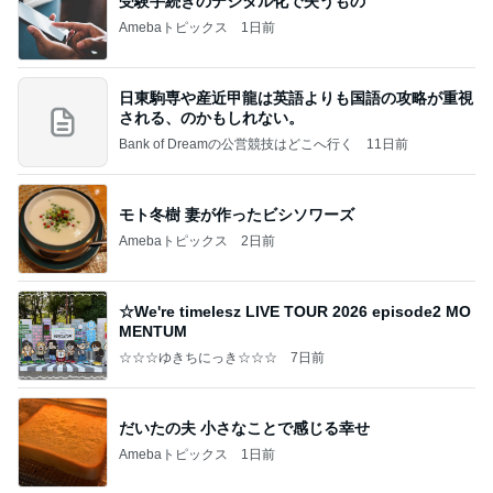
受験手続きのデジタル化で失うもの
Amebaトピックス
1日前
日東駒専や産近甲龍は英語よりも国語の攻略が重視
される、のかもしれない。
Bank of Dreamの公営競技はどこへ行く
11日前
モト冬樹 妻が作ったビシソワーズ
Amebaトピックス
2日前
☆We're timelesz LIVE TOUR 2026 episode2 MO
MENTUM
☆☆☆ゆきちにっき☆☆☆
7日前
だいたの夫 小さなことで感じる幸せ
Amebaトピックス
1日前