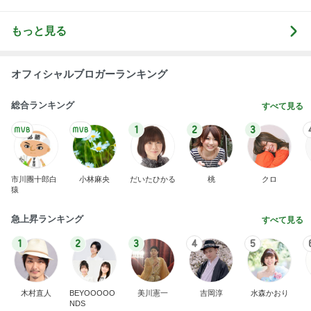
もっと見る
オフィシャルブロガーランキング
総合ランキング
すべて見る
1
2
3
市川團十郎白
小林麻央
だいたひかる
桃
クロ
猿
急上昇ランキング
すべて見る
1
2
3
4
5
木村直人
BEYOOOOO
美川憲一
吉岡淳
水森かおり
NDS