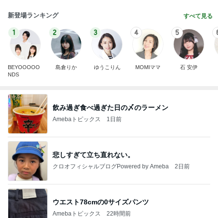
新登場ランキング
すべて見る
1
2
3
4
5
BEYOOOOO
島倉りか
ゆうこりん
MOMIママ
石 安伊
NDS
飲み過ぎ食べ過ぎた日の〆のラーメン
Amebaトピックス
1日前
悲しすぎて立ち直れない。
クロオフィシャルブログPowered by Ameba
2日前
ウエスト78cmの0サイズパンツ
Amebaトピックス
22時間前