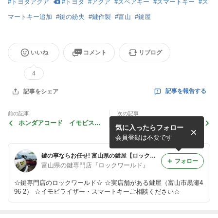
#
トヨタアクア
#
トヨタ
#
アクア
#
スペアキー
#
スマートキー
#
ス
マートキー追加
#
鍵の紛失
#
鍵作製
#
富山
#
鍵屋
いいね
コメント
リブログ
4
記事を報告する
記事をシェア
前の記事
次の記事
ホンダアコード イモビスペ
ダイハツミライース キーレ
気に入ったらフォロー
アキー作製作業 富山の鍵屋
ス作製作業 富山の鍵屋
会員登録は不要です
鍵の事ならお任せ! 富山県の鍵屋【ロックワールド】
フォロー
富山県の鍵専門店『ロックワールド』
☆鍵専門店のロックワールド☆ ☆実店舗がある鍵屋（富山市黒瀬4
96-2） ☆イモビライザー・スマートキーご相談ください☆