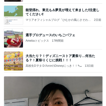
能登揺れ、東北も⚠️夢見が増えて来ました❗️注意し
てください❗️
マリアオフィシャルブログ「ひむかの風にさそわれ
2日前
て」Powered by Ameba
選手プロデュースのいちごパフェ
Amebaトピックス
17時間前
大当たり？！ディズニーストア夏祭り…何当た
る？！夏祭りくじに挑戦！！！
高校生Dヲタ Ꭰ-ᎮꭵꭹꭴのDisneyにっき！！✎ܚ
13日前