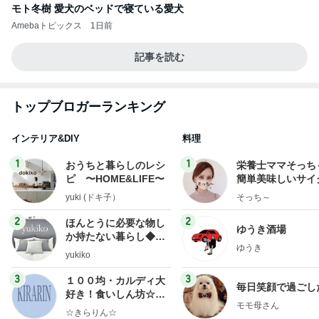
モト冬樹 愛犬のベッドで寝ている愛犬
Amebaトピックス
1日前
記事を読む
トップブロガーランキング
インテリア&DIY
料理
1
1
おうちと暮らしのレシ
栄養士ママそっち
ピ 〜HOME&LIFE〜
簡単美味しいサイ
献立
yuki (ドキ子）
そっち～
2
2
ほんとうに必要な物し
ゆうき酒場
か持たない暮らし◆Ke
ゆうき
ep Life Simple◆〜イ
yukiko
ンテリアのきろく〜
3
3
１００均・カルディ大
毎日笑顔で過ごし
好き！食いしん坊☆き
モモ母さん
らりん☆のブログ
☆きらりん☆