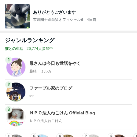
ありがとうございます
市川團十郎白猿オフィシャルB
4日前
ジャンルランキング
猫との生活
26,774人参加中
1
母さんは今日も世話をやく
藤緒 ミルカ
2
ファーブル家のブログ
ten
3
ＮＰＯ法人ねこけん Official Blog
ＮＰＯ法人ねこけん
4
5
6
7
8