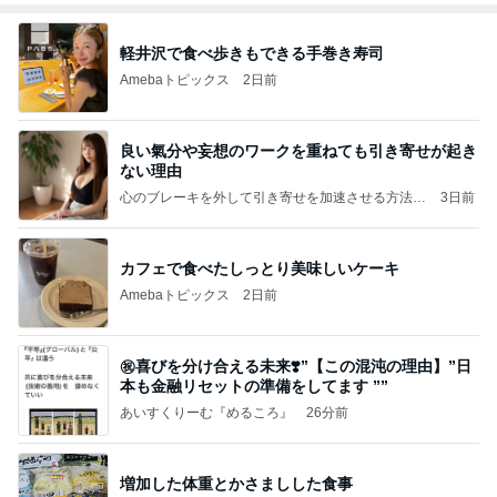
軽井沢で食べ歩きもできる手巻き寿司
Amebaトピックス
2日前
良い氣分や妄想のワークを重ねても引き寄せが起き
ない理由
心のブレーキを外して引き寄せを加速させる方法：
3日前
引き寄せ研究所
カフェで食べたしっとり美味しいケーキ
Amebaトピックス
2日前
㊗️喜びを分け合える未来❣️”【この混沌の理由】”⽇
本も⾦融リセットの準備をしてます ””
あいすくりーむ『めるころ』
26分前
増加した体重とかさましした食事