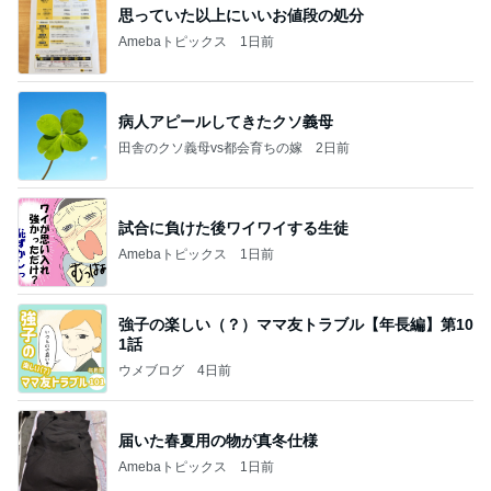
思っていた以上にいいお値段の処分
Amebaトピックス
1日前
病人アピールしてきたクソ義母
田舎のクソ義母vs都会育ちの嫁
2日前
試合に負けた後ワイワイする生徒
Amebaトピックス
1日前
強子の楽しい（？）ママ友トラブル【年長編】第10
1話
ウメブログ
4日前
届いた春夏用の物が真冬仕様
Amebaトピックス
1日前