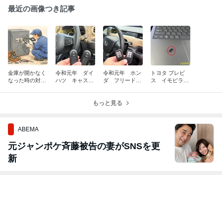
最近の画像つき記事
金庫が開かなく
令和元年 ダイ
令和元年 ホン
トヨタ ブレビ
なった時の対処
ハツ キャス
ダ フリード
ス イモビライ
法
ト スマートキ
スマートキー追
ザーデータ作製
ー追加作製 富
加作製 富山の
山の鍵屋
もっと見る
鍵屋
ABEMA
元ジャンポケ斉藤被告の妻がSNSを更
新