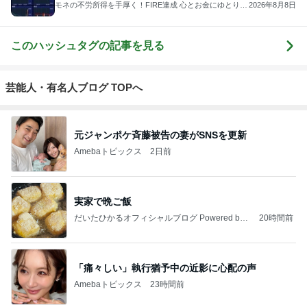
モネの不労所得を手厚く！FIRE達成 心とお金にゆとり人
2026年8月8日
生を
このハッシュタグの記事を見る
芸能人・有名人ブログ TOPへ
元ジャンポケ斉藤被告の妻がSNSを更新
Amebaトピックス
2日前
実家で晩ご飯
だいたひかるオフィシャルブログ Powered by
20時間前
Ameba
「痛々しい」執行猶予中の近影に心配の声
Amebaトピックス
23時間前