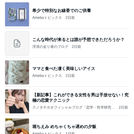
希少で特別なお線香でのご供養
Amebaトピックス
2日前
こんな時代が来るとは誰が予想できただろうか？
浮浪の走り者のブログ
2日前
ママと食べた凄く美味しいアイス
Amebaトピックス
2日前
【新記事】これができる女性を男は手放せない！究
極の恋愛テクニック
クノタチホオフィシャルブログ「恋学・性学研究
2日前
室」Powered by Ameba
堀ちえみ めちゃくちゃ遅めの夕飯
Amebaトピックス
1日前