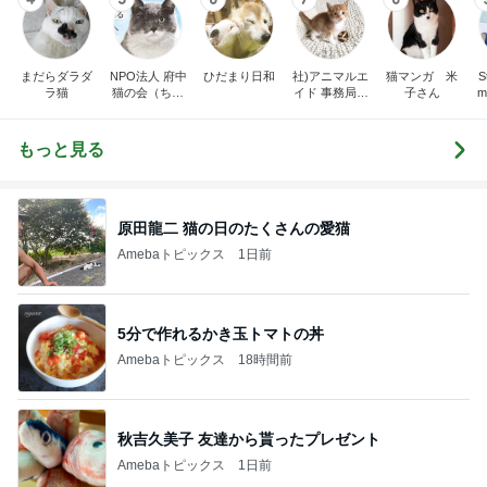
まだらダラダ
NPO法人 府中
ひだまり日和
社)アニマルエ
猫マンガ 米
St
ラ猫
猫の会（ちゅ
イド 事務局＆
子さん
m
ー猫）
みんなの日記
もっと見る
原田龍二 猫の日のたくさんの愛猫
Amebaトピックス
1日前
5分で作れるかき玉トマトの丼
Amebaトピックス
18時間前
秋吉久美子 友達から貰ったプレゼント
Amebaトピックス
1日前