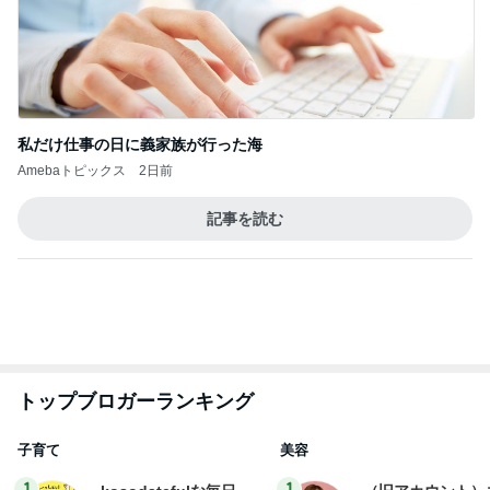
私だけ仕事の日に義家族が行った海
Amebaトピックス
2日前
記事を読む
トップブロガーランキング
子育て
美容
1
1
kosodatefulな毎日 ～
（旧アカウント）
オギャ子の暴走～
ブログ【アラフォ
社売却セカンドラ
オギャ子
エマの日記
フ】
2
2
日曜日は９時まで寝た
リトルミニマリス
い。
ビューティコラム 
little minimalist'
あべかわ
あねっさ／anessa
uty colum
3
3
四十路シンパパの家族
美人になれる、た
日記
んの魔法