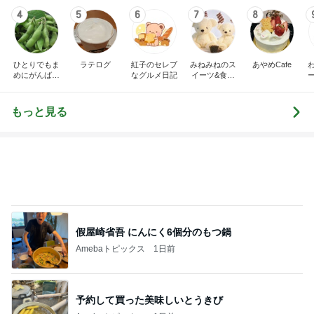
4
5
6
7
8
ひとりでもま
ラテログ
紅子のセレブ
みねみねのス
あやめCafe
めにがんばる
なグルメ日記
イーツ&食パ
ブログ
ンブログ❤️
もっと見る
假屋崎省吾 にんにく6個分のもつ鍋
Amebaトピックス
1日前
予約して買った美味しいとうきび
Amebaトピックス
1日前
片岡愛之助 小学生が描いた絵に驚き