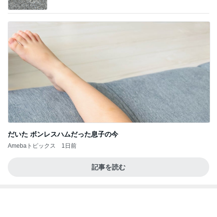
お家シャンプーでわかる皮膚の状態
Amebaトピックス
1日前
20260803 鬼郁隊4人衆で中ちゃん釣行 写メ
中ちゃんのブログ
2日前
加熱4分でしっとりウマいサラダチキン
Amebaトピックス
1日前
私達が何も言えなくなる事を楽しみにしていまー
す｡
最後の悪あがき
2日前
テキトーながら品数多めのお弁当