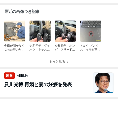
最近の画像つき記事
金庫が開かなく
令和元年 ダイ
令和元年 ホン
トヨタ ブレビ
なった時の対処
ハツ キャス
ダ フリード
ス イモビライ
法
ト スマートキ
スマートキー追
ザーデータ作製
ー追加作製 富
加作製 富山の
山の鍵屋
もっと見る
鍵屋
速報
ABEMA
及川光博 再婚と妻の妊娠を発表