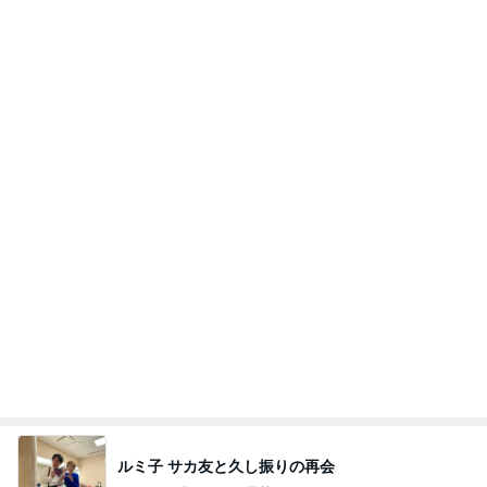
キャシー中島 絶好調でキルトカット
Amebaトピックス
1日前
ポップマートDIMOO×ピクサー☆
ディズニーファン Dのブログ
7日前
堀ちえみ 付け替えた素敵なネイル
Amebaトピックス
1日前
当ブログの売り上げ件数、一部公開します…
世帯年収500万 ゆるゆる4人家族の節約ブログ 〜
2日前
ケチ旦那と金銭感覚マヒ嫁の日々〜