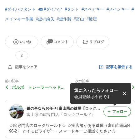
#
ダイハツタント
#
ダイハツ
#
タント
#
スペアキー
#
メインキー
#
メインキー作製
#
鍵の紛失
#
鍵作製
#
富山
#
鍵屋
いいね
コメント
リブログ
2
記事を報告する
記事をシェア
前の記事
次の記事
ボルボ トレーラーヘッド
平成24年式 ダイハツ ミ
気に入ったらフォロー
紛失キー作製作業 富山の鍵
ラココア メインキー作製作
屋
業 富山の鍵屋
会員登録は不要です
鍵の事ならお任せ! 富山県の鍵屋【ロックワールド】
フォロー
富山県の鍵専門店『ロックワールド』
☆鍵専門店のロックワールド☆ ☆実店舗がある鍵屋（富山市黒瀬4
96-2） ☆イモビライザー・スマートキーご相談ください☆