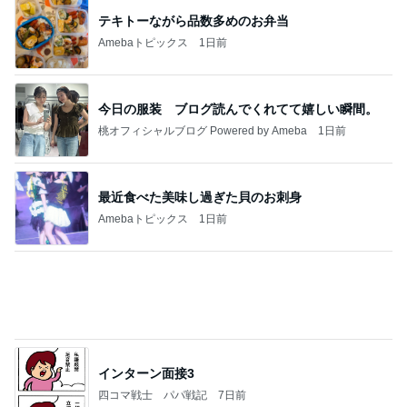
北斗 前が見えないほど曇るメガネ
Amebaトピックス
1日前
今週から停電が始まる?! 片山さつき大臣の警告がE
BS、RV、そしてGESARA宣言が⁈
心の道標【旧：ヤ～ベェのブログ】
16時間前
アグネス 凄いスピードで原稿の作業
Amebaトピックス
2日前
業務用アイスどこに売ってる？ロッテやタカナシ等
安い市販の2リットルアイスは業務スーパーやシャ
トレ
AKO | Smart Life
9日前
母のやらかしで狂ってしまった計画
Amebaトピックス
1日前