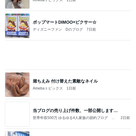
今日の家事スタイル！
堀ちえみオフィシャルブログ「hori-day」Powered
3日前
by Ameba
田中健 社会の役に立つ娘の仕事
Amebaトピックス
2日前
クロとこいたんって何かあったの？
あいのりブログ
1日前