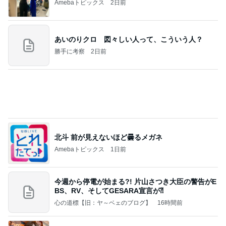
毎日面会に行っても来る不穏な電話
Amebaトピックス
1日前
美味しいお茶とお菓子で。母とティータイム
小林礼奈オフィシャルブログ「小林礼奈のブーブー
9日前
ブログ」Powered by Ameba
週に1回しか検診日がない婦人科
Amebaトピックス
1日前
《3年連続》瑶子さま 懇意の高級カーディーラー
協賛のイベントにご出席…宮内庁が懸念する“熱心
すぎ
hirokoの✿Love＆Awakening✿
9日前