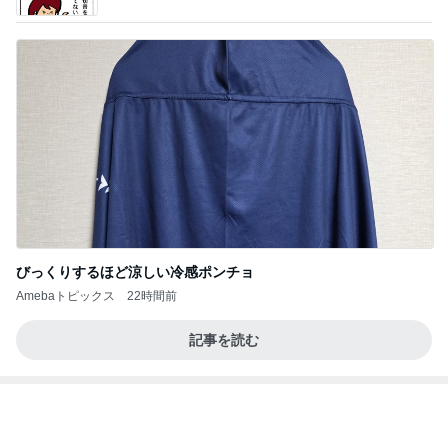
夢見さんから 揺れが激しく注意していましょう❗️
マリアオフィシャルブログ「ひむかの風にさそわれ
9日前
て」Powered by Ameba
山田 幻想的な竹林で不思議体験
Amebaトピックス
2日前
記事を読む