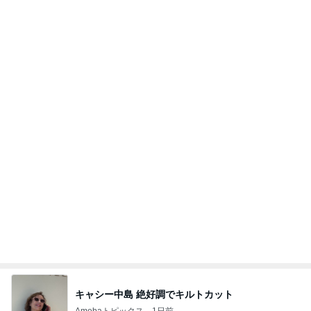
サクラサク ご縁の神様ありがとうございます☆
6日前
3週間も車中泊していた危険な訳
Amebaトピックス
11時間前
【ＮＴＴ】～【高松Ｇ】～【パイオラックス】～
【アルビス】お買い物～取引
株主優待を楽しんで～tasayuryのブログ
2日前
先生から教わった目やにの別の言葉
Amebaトピックス
16時間前