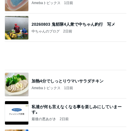
びっくりするほど涼しい冷感ポンチョ
Amebaトピックス
22時間前
記事を読む
ルミ子 サカ友と久し振りの再会
Amebaトピックス
2日前
あいのりクロ 図々しい人って、こういう人？
勝手に考察
2日前