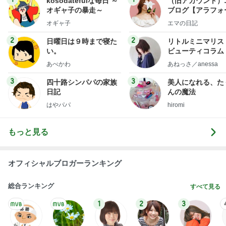
はやパパ
hiromi
もっと見る
オフィシャルブロガーランキング
総合ランキング
すべて見る
1
2
3
市川團十郎白
小林麻央
だいたひかる
桃
クロ
猿
急上昇ランキング
すべて見る
1
2
3
4
5
EBiDAN 39&Ki
高山善廣
こいたん
島倉りか
つばきファク