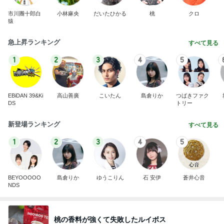
DS
トリー
新登場ランキング
すべて見る
1
2
3
4
5
BEYOOOOO
島倉りか
ゆうこりん
石 安伊
蒼井心音
NDS
桃の香料が強くて失敗したルイボス
Amebaトピックス
1日前
横浜SOGOうまいもの大会
nanaオフィシャルブログ Powered by Ameba
11日前
堀ちえみ 母の思い出の朝チャーハン