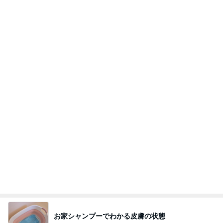
Amebaトピックス
1日前
今日の服装 ブログ読んでくれてて嬉しい瞬間。
桃オフィシャルブログ Powered by Ameba
1日前
最近食べた美味し過ぎた貝のお刺身
Amebaトピックス
1日前
インターン面接3
四コマ戦士 パパ戦記
7日前