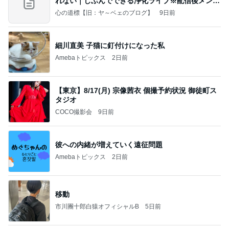
れない｜じぶんでできる浄化ライブ※配信後メンバ
ー限
心の道標【旧：ヤ～ベェのブログ】
9日前
細川直美 子猫に釘付けになった私
Amebaトピックス
2日前
【東京】8/17(月) 宗像茜衣 個撮予約状況 御徒町ス
タジオ
COCO撮影会
9日前
彼への内緒が増えていく遠征問題
Amebaトピックス
2日前
移動
市川團十郎白猿オフィシャルB
5日前