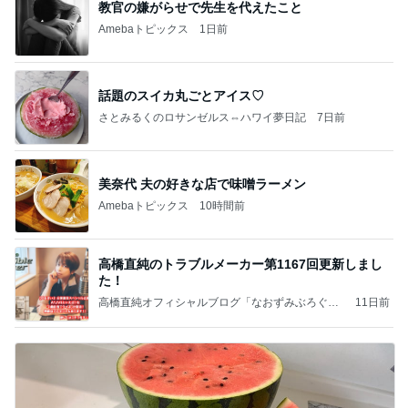
教官の嫌がらせで先生を代えたこと
Amebaトピックス
1日前
話題のスイカ丸ごとアイス♡
さとみるくのロサンゼルス⇔ハワイ夢日記
7日前
美奈代 夫の好きな店で味噌ラーメン
Amebaトピックス
10時間前
高橋直純のトラブルメーカー第1167回更新しまし
た！
高橋直純オフィシャルブログ「なおずみぶろぐ」
11日前
Powered by Ameba