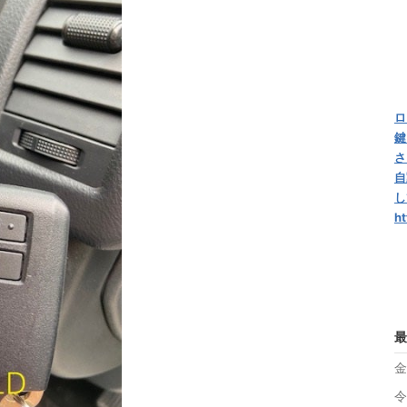
ロ
鍵
さ
自
し
ht
最
金
令