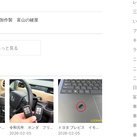
レ
三
追加作製 富山の鍵屋
い
フ
キ
もっと見る
ラ
こ
こ
こ
日
富
車
車
車
令和元年 ダイハツ キャスト スマートキー追加作製 富山の鍵屋
令和元年 ホンダ フリード スマートキー追加作製 富山の鍵屋
トヨタ ブレビス イモビライザーデータ作製
2026-02-05
2026-02-05
車