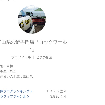
富山県の鍵専門店『ロックワール
ド』
プロフィール
ピグの部屋
別：
男性
液型：
O型
住まいの地域：
富山県
体ブログランキング
104,759
位
↓
ラ
ラフィフジャンル
3,830
位
↓
ン
ラ
キ
ン