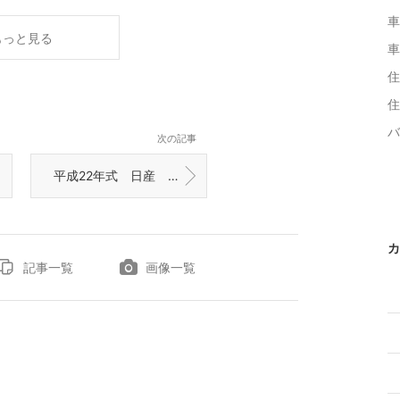
車
もっと見る
車
住
住
バ
次の記事
平成22年式 日産 ノート インテリジェントキー紛失による復旧作業 富山の鍵屋
カ
記事一覧
画像一覧