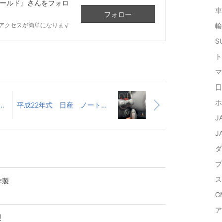
ールド』
さんをフォロ
車
フォロー
アクセスが簡単になります
輸
SU
ト
マ
日
ホ
ス ３型 キーレス追加 イモビ登録作業 富山の鍵屋
平成22年式 日産 ノート インテリジェントキー紛失による復旧作業 富山の鍵屋
J
J
ダ
プ
ス
作製
GM
ア
製