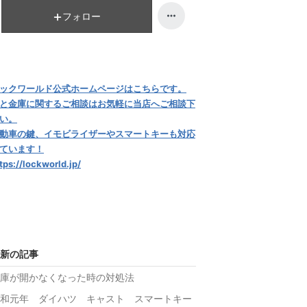
ン
キ
フォロー
グ
ン
下
グ
降
下
降
ックワールド公式ホームページはこちらです。
と金庫に関するご相談はお気軽に当店へご相談下
い。
動車の鍵、イモビライザーやスマートキーも対応
ています！
tps://lockworld.jp/
新の記事
庫が開かなくなった時の対処法
和元年 ダイハツ キャスト スマートキー