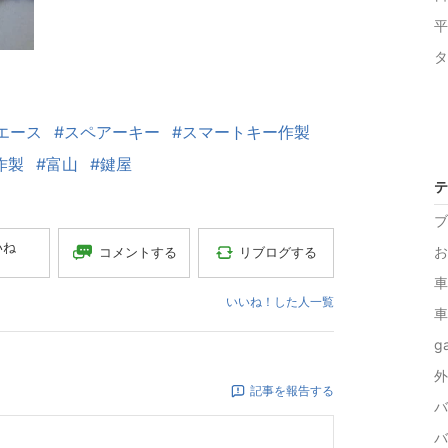
平
タ
エース
#スペアーキー
#スマートキー作製
作製
#富山
#鍵屋
テ
ブ
いね
お
コメントする
リブログする
車
いいね！した人一覧
車
ga
外
記事を報告する
バ
バ