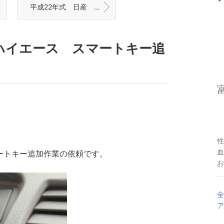
平成22年式 日産 ノート インテリジェントキー紛失による復旧作業 富山の鍵屋
ハイエース スマートキー追
性
血
マートキー追加作業の依頼です。
お
全
ア