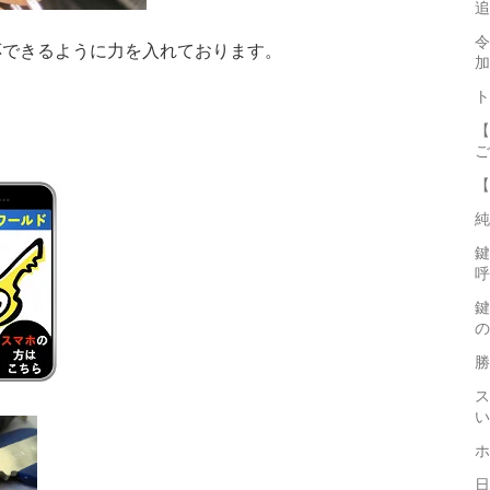
追
令
応できるように力を入れております。
加
ト
【
ご
【
純
鍵
呼
鍵
の
勝
ス
い
ホ
日