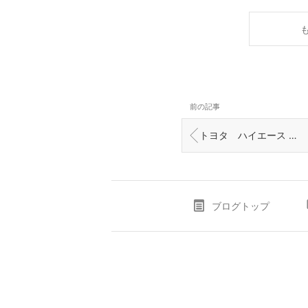
前の記事
トヨタ ハイエース ３型 キーレス追加 イモビ登録作業 富山の鍵屋
ブログトップ