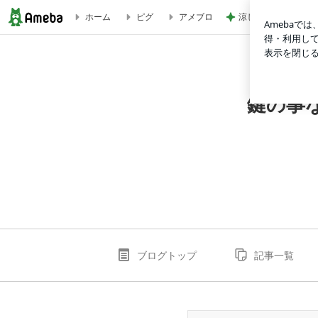
涼しい店内でいつも
ホーム
ピグ
アメブロ
平成28年式 トヨタ ハイエース スマートキー追加作業 富山
鍵の事
ブログトップ
記事一覧