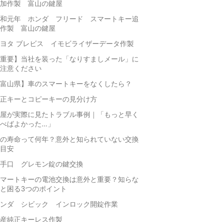
加作製 富山の鍵屋
和元年 ホンダ フリード スマートキー追
作製 富山の鍵屋
ヨタ ブレビス イモビライザーデータ作製
重要】当社を装った「なりすましメール」に
注意ください
富山県】車のスマートキーをなくしたら？
正キーとコピーキーの見分け方
屋が実際に見たトラブル事例｜「もっと早く
べばよかった…」
の寿命って何年？意外と知られていない交換
目安
手口 グレモン錠の鍵交換
マートキーの電池交換は意外と重要？知らな
と困る3つのポイント
ンダ シビック インロック開錠作業
産純正キーレス作製