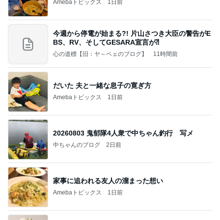
Amebaトピックス
1日前
今週から停電が始まる?! 片山さつき大臣の警告がE
BS、RV、そしてGESARA宣言が⁈
心の道標【旧：ヤ～ベェのブログ】
11時間前
だいた 夫と一緒な息子の寛ぎ方
Amebaトピックス
1日前
20260803 鬼郁隊4人衆で中ちゃん釣行 写メ
中ちゃんのブログ
2日前
家事に追われる友人の溜まった想い
Amebaトピックス
1日前