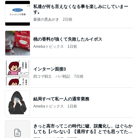
私達が何も言えなくなる事を楽しみにしていまー
す｡
最後の悪あがき
2日前
桃の香料が強くて失敗したルイボス
Amebaトピックス
1日前
インターン面接3
四コマ戦士 パパ戦記
7日前
結局すべて私一人の通常業務
Amebaトピックス
1日前
きっと高市ってこの時代に嘘、誤魔化し、はぐらか
しても【バレない】【通用する】とでも思ってたん
だろ