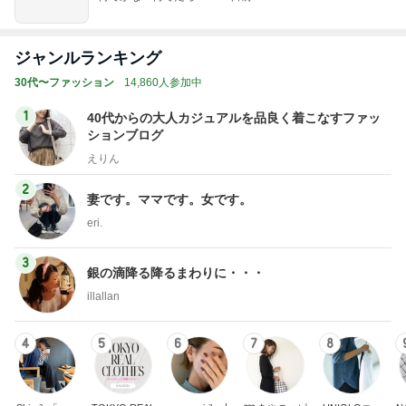
ジャンルランキング
30代〜ファッション
14,860人参加中
1
40代からの大人カジュアルを品良く着こなすファッ
ションブログ
えりん
2
妻です。ママです。女です。
eri.
3
銀の滴降る降るまわりに・・・
illallan
4
5
6
7
8