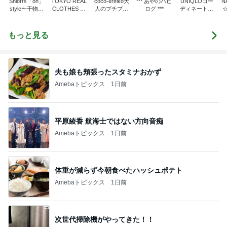
Shiori's「on」
TOKYO REAL
coco-eririko大
*** あやのハピ
UNIQLOコー
N
style〜干物女
CLOTHES 大
人のプチプラ
ログ ***
ディネート日
の成長記〜
人世代のリア
mixコーデ
記
ルクローズ
もっと見る
夫も娘も頬張ったスタミナおかず
Amebaトピックス
1日前
平原綾香 航海士ではない方向音痴
Amebaトピックス
1日前
体重が減らず今朝食べたハッシュポテト
Amebaトピックス
1日前
次世代掃除機がやってきた！！