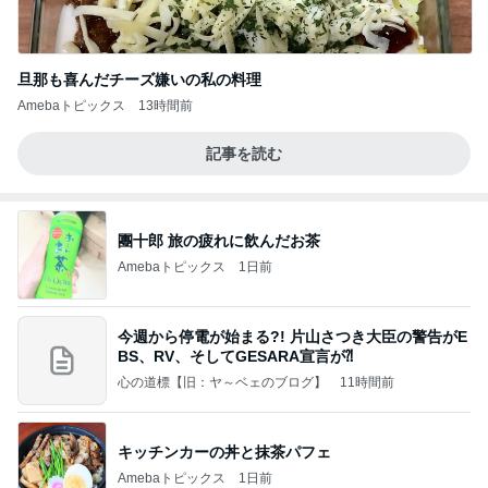
旦那も喜んだチーズ嫌いの私の料理
Amebaトピックス
13時間前
記事を読む
團十郎 旅の疲れに飲んだお茶
Amebaトピックス
1日前
今週から停電が始まる?! 片山さつき大臣の警告がE
BS、RV、そしてGESARA宣言が⁈
心の道標【旧：ヤ～ベェのブログ】
11時間前
キッチンカーの丼と抹茶パフェ
Amebaトピックス
1日前