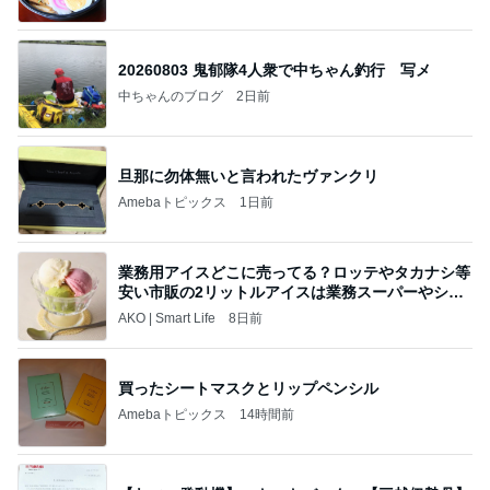
20260803 鬼郁隊4人衆で中ちゃん釣行 写メ
中ちゃんのブログ
2日前
旦那に勿体無いと言われたヴァンクリ
Amebaトピックス
1日前
業務用アイスどこに売ってる？ロッテやタカナシ等
安い市販の2リットルアイスは業務スーパーやシャ
トレ
AKO | Smart Life
8日前
買ったシートマスクとリップペンシル
Amebaトピックス
14時間前