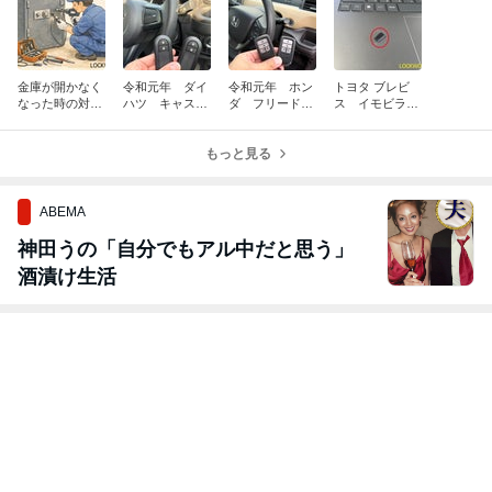
金庫が開かなく
令和元年 ダイ
令和元年 ホン
トヨタ ブレビ
なった時の対処
ハツ キャス
ダ フリード
ス イモビライ
法
ト スマートキ
スマートキー追
ザーデータ作製
ー追加作製 富
加作製 富山の
山の鍵屋
もっと見る
鍵屋
ABEMA
神田うの「自分でもアル中だと思う」
酒漬け生活