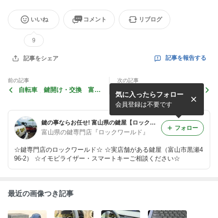
いいね
コメント
リブログ
9
記事を報告する
記事をシェア
前の記事
次の記事
自転車 鍵開け・交換 富山
1975 マツダ シャンテ 紛
気に入ったらフォロー
県富山市
失キー作製 石川県白山市
会員登録は不要です
鍵の事ならお任せ! 富山県の鍵屋【ロックワールド】
フォロー
富山県の鍵専門店『ロックワールド』
☆鍵専門店のロックワールド☆ ☆実店舗がある鍵屋（富山市黒瀬4
96-2） ☆イモビライザー・スマートキーご相談ください☆
最近の画像つき記事