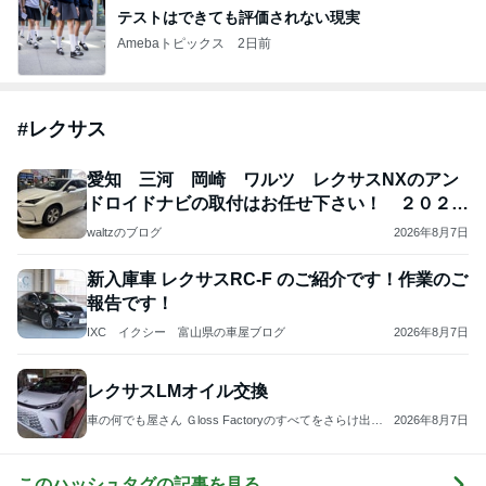
テストはできても評価されない現実
Amebaトピックス
2日前
#
レクサス
愛知 三河 岡崎 ワルツ レクサスNXのアン
ドロイドナビの取付はお任せ下さい！ ２０２５
１０２５
waltzのブログ
2026年8月7日
新入庫車 レクサスRC-F のご紹介です！作業のご
報告です！
IXC イクシー 富山県の車屋ブログ
2026年8月7日
レクサスLMオイル交換
車の何でも屋さん Ｇloss Factoryのすべてをさらけ出
2026年8月7日
し！
このハッシュタグの記事を見る