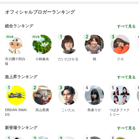
オフィシャルブロガーランキング
総合ランキング
すべて見る
1
2
3
市川團十郎白
小林麻央
だいたひかる
桃
クロ
猿
急上昇ランキング
すべて見る
1
2
3
4
5
EBiDAN 39&Ki
高山善廣
こいたん
島倉りか
つばきファク
DS
トリー
新登場ランキング
すべて見る
1
2
3
4
5