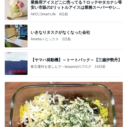
業務用アイスどこに売ってる？ロッテやタカナシ等
安い市販の2リットルアイスは業務スーパーやシャ
トレ
AKO | Smart Life
8日前
いきなりタスクがなくなった会社
Amebaトピックス
2日前
【ヤマハ発動機】～トートバック～【三越伊勢丹】
株主優待を楽しんで～tasayuryのブログ
14日前