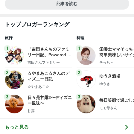
記事を読む
トップブロガーランキング
旅行
料理
1
1
「吉田さんちのファミ
栄養士ママそっち
リー日記」Powered b
簡単美味しいサイ
y Ameba 吉田さんファ
献立
吉田さんファミリー
そっち～
ミリーオフィシャルブ
ログ
2
2
☆やまあこ☆さんのデ
ゆうき酒場
ィズニー日記
ゆうき
☆やまあこ☆
3
3
日々是甘露2〜ディズニ
毎日笑顔で過ごし
ー風味〜
モモ母さん
甘露
もっと見る