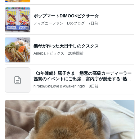
ポップマートDIMOO×ピクサー☆
ディズニーファン Dのブログ
7日前
義母が作った天日干しのクスクス
Amebaトピックス
20時間前
《3年連続》瑶子さま 懇意の高級カーディーラー
協賛のイベントにご出席…宮内庁が懸念する“熱心
すぎ
hirokoの✿Love＆Awakening✿
8日前