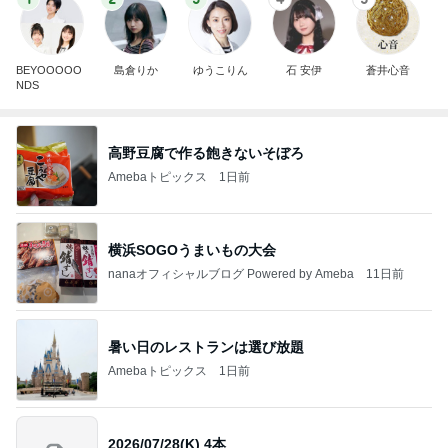
BEYOOOOO
島倉りか
ゆうこりん
石 安伊
蒼井心音
NDS
高野豆腐で作る飽きないそぼろ
Amebaトピックス
1日前
横浜SOGOうまいもの大会
nanaオフィシャルブログ Powered by Ameba
11日前
暑い日のレストランは選び放題
Amebaトピックス
1日前
2026/07/28(K) 4本