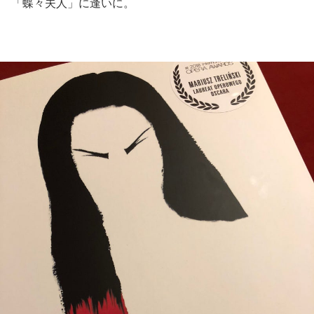
「蝶々夫人」に逢いに。