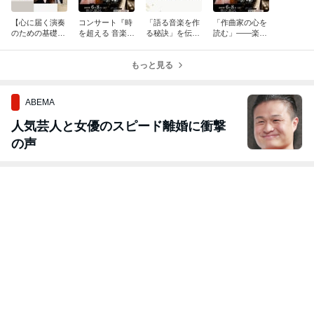
【心に届く演奏
コンサート『時
「語る音楽を作
「作曲家の心を
のための基礎マ
を超える 音楽遺
る秘訣」を伝え
読む」——楽譜
スター】第5期
産』が終わりま
る2日間
の向こうにあ
受講生募集のお
した
る“命”の火を灯
知らせ
もっと見る
すために
ABEMA
人気芸人と女優のスピード離婚に衝撃
の声