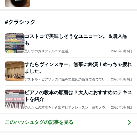
#
クラシック
コストコで美味しそうなユニコーン。＆購入品
も。
黒りすのカリフォルニア生活。
2026年8月6日
すたらヴィンスキー、無事に終演！めっちゃ疲れ
ました。
アストル・ピアソラの作品を21世紀の感覚で奏でている
2026年8月6日
クラシックユニットです。
ピアノの教本の順番は？大人におすすめのテキス
トを紹介
のんたんの才能を引き出すピアノレッスン｜練習ノウハ
2026年8月6日
ウ発信＆アレンジ楽譜販売中【山梨】
このハッシュタグの記事を見る