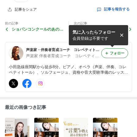
記事を報告する
記事をシェア
前の記事
次の記事
ショパンコンクールのあの会
ショパンにお花を
気に入ったらフォロー
場へ
会員登録は不要です
声楽家・伴奏者育成コーチ コレペティトール香川紀恵
フォロー
声楽家 伴奏者育成コーチ コレペティトール香川紀恵
小田急線座間駅から徒歩8分。ピアノ、オペラ（声楽、伴奏、コレ
ペティトール）、ソルフェージュ、資格や音大受験準備のレッス
ン、そして演奏活動をしています。
最近の画像つき記事