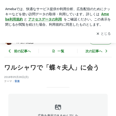
ワルシャワで「蝶々夫人」に会う | 声楽家・伴奏者育成コー
チ コレペティトール香川紀恵
アプリをダウンロードして
ブログの更新通知
を受け取りまし
開く
ょう。
声楽家・伴奏者育成コーチ コレペティトー
フォロー
ル香川紀恵
前の記事へ
一覧
次の記事へ
ワルシャワで「蝶々夫人」に会う
2018年05月28日(月)
テーマ：
音楽
広告を表示できませんでした