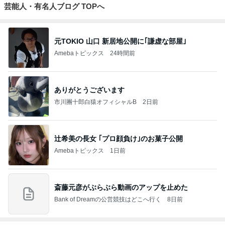
芸能人・有名人ブログ TOPへ
元TOKIO 山口 新居地公開に｢謙虚な部屋｣
Amebaトピックス
24時間前
ありがとうございます
市川團十郎白猿オフィシャルB
2日前
辻希美の長女 ｢プロ顔負け｣のお菓子公開
Amebaトピックス
1日前
斎藤元彦がぶらぶら動画のアップを止めた
Bank of Dreamの公営競技はどこへ行く
8日前