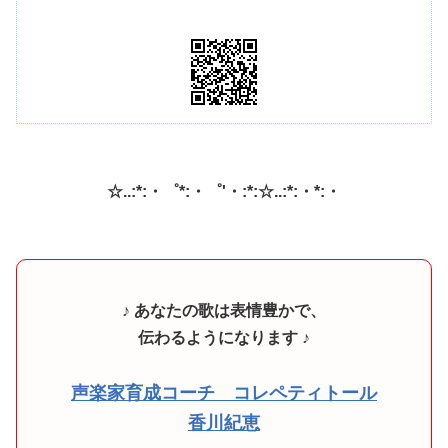
☆..:*:・゜*:・゜'・:*:☆..:*:・*:・
♪ あなたの歌は表情豊かで、
伝わるようになります ♪
声楽家育成コーチ コレペティトール
香川紀恵