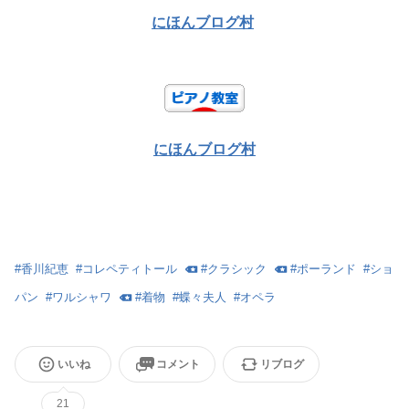
にほんブログ村
にほんブログ村
#
香川紀恵
#
コレペティトール
#
クラシック
#
ポーランド
#
ショ
パン
#
ワルシャワ
#
着物
#
蝶々夫人
#
オペラ
いいね
コメント
リブログ
21