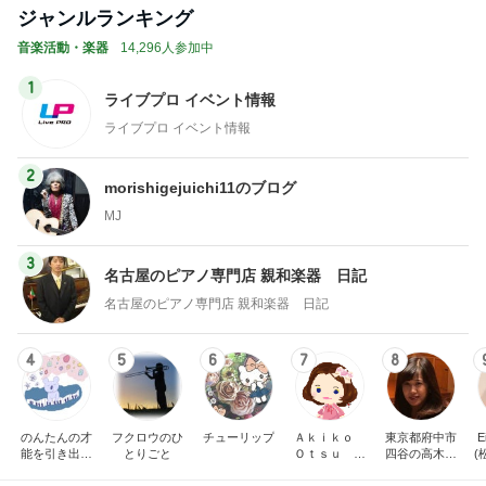
ジャンルランキング
音楽活動・楽器
14,296人参加中
1
ライブプロ イベント情報
ライブプロ イベント情報
2
morishigejuichi11のブログ
MJ
3
名古屋のピアノ専門店 親和楽器 日記
名古屋のピアノ専門店 親和楽器 日記
4
5
6
7
8
のんたんの才
フクロウのひ
チューリップ
Ａｋｉｋｏ
東京都府中市
E
能を引き出す
とりごと
Ｏｔｓｕ ピ
四谷の高木久
(
ピアノレッス
アノプログ
美子ピアノ教
ン｜練習ノウ
室のブログ