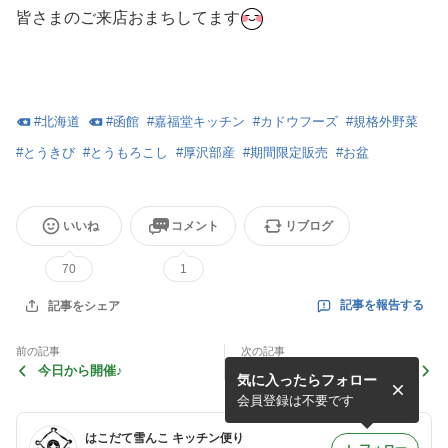
皆さまのご来店おまちしてます
#
北海道
#
函館
#
嘉福堂キッチン
#
カドウフーズ
#
規格外野菜
#
とうきび
#
とうもろこし
#
厚沢部産
#
期間限定販売
#
お盆
いいね
コメント
リブログ
70
1
記事を報告する
記事をシェア
前の記事
次の記事
今日から開催♪
道南つながるマーケット ㏌
気に入ったらフォロー
函館蔦谷書店 7月12日
会員登録は不要です
はこだて雪んこ キッチン便り