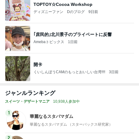
TOPTOY☆Cocoa Workshop
ディズニーファン Dのブログ
9日前
｢庶民的｣北川景子のプライベートに反響
Amebaトピックス
1日前
開卡
くいしんぼうCAMのもっとおいしい台湾!!!!
3日前
ジャンルランキング
スイーツ・デザートマニア
10,938人参加中
1
華麗なるスタバマダム
華麗なるスタバマダム （スターバックス研究家）
2