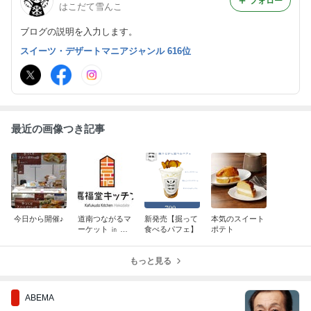
フォロー
はこだて雪んこ
ブログの説明を入力します。
スイーツ・デザートマニアジャンル 616位
最近の画像つき記事
今日から開催♪
道南つながるマ
新発売【掘って
本気のスイート
ーケット ㏌ 函
食べるパフェ】
ポテト
館蔦谷書店 7
月12日
もっと見る
ABEMA