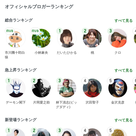
オフィシャルブロガーランキング
総合ランキング
すべて見る
1
2
3
市川團十郎白
小林麻央
だいたひかる
桃
クロ
猿
急上昇ランキング
すべて見る
1
2
3
4
5
デーモン閣下
片岡愛之助
林下清志(ビッ
沢田聖子
金沢克彦
グダディ)
新登場ランキング
すべて見る
1
2
3
4
5