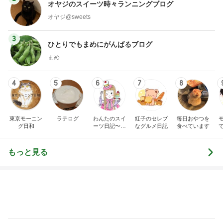
オヤジのスイーツ時々ランニングブログ
オヤジ@sweets
3
ひとりでもまめにがんばるブログ
まめ
4
5
6
7
8
東京モーニン
ラテログ
わんたのスイ
紅子のセレブ
毎日おやつを
グ日和
ーツ日記〜小
なグルメ日記
食べています
さな幸せ♡コ
ンビニスイー
ツ〜
もっと見る