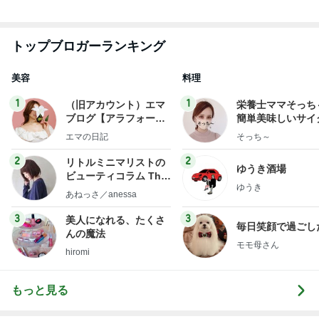
トップブロガーランキング
美容
料理
1
1
（旧アカウント）エマ
栄養士ママそっち
ブログ【アラフォー会
簡単美味しいサイ
社売却セカンドライ
献立
エマの日記
そっち～
フ】
2
2
リトルミニマリストの
ゆうき酒場
ビューティコラム The
ゆうき
little minimalist's bea
あねっさ／anessa
uty colum
3
3
美人になれる、たくさ
毎日笑顔で過ごし
んの魔法
モモ母さん
hiromi
もっと見る