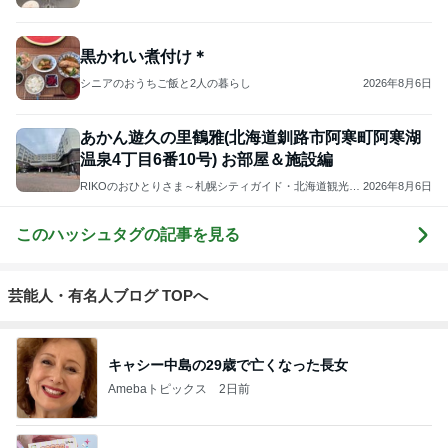
黒かれい煮付け＊
シニアのおうちご飯と2人の暮らし
2026年8月6日
あかん遊久の里鶴雅(北海道釧路市阿寒町阿寒湖
温泉4丁目6番10号) お部屋＆施設編
RIKOのおひとりさま～札幌シティガイド・北海道観光マ
2026年8月6日
スターの北海道旅行情報・温泉ソムリエマスターの温泉
情報～登山、旅行、食べ歩き
このハッシュタグの記事を見る
芸能人・有名人ブログ TOPへ
キャシー中島の29歳で亡くなった長女
Amebaトピックス
2日前