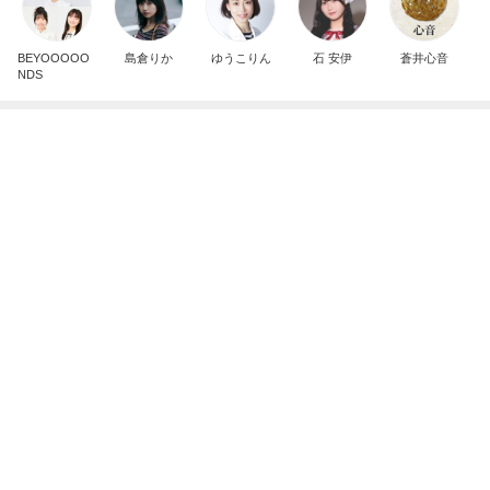
BEYOOOOO
島倉りか
ゆうこりん
石 安伊
蒼井心音
NDS