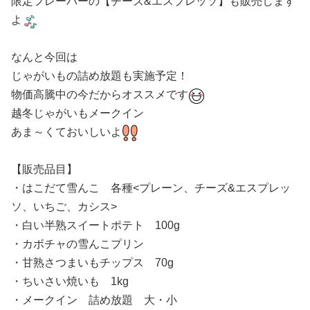
限定フレーバーの【チーズ&エスプレッソ】も販売します
よ
なんと今回は
じゃがいもの詰め放題も実施予定！
物価高騰中の今だからオススメです
越冬じゃがいもメークイン
あま～くておいしいよ
【販売品目】
・はこだて雪んこ 各種<プレーン、チーズ&エスプレッ
ソ、いちご、カシス>
・白い半熟スイートポテト 100g
・カボチャの雪んこプリン
・甘熟さつまいもチップス 70g
・ちいさい焼いも 1kg
・メークイン 詰め放題 大・小