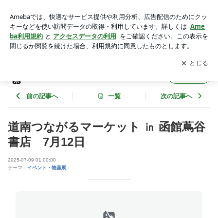
道南つながるマーケット ㏌ 函館蔦谷書店 7月12日 | はこだて
雪んこ キッチン便り
アプリをダウンロードして
ブログの更新通知
を受け取りまし
開く
ょう。
はこだて雪んこ キッチン便り
フォロー
前の記事へ
一覧
次の記事へ
道南つながるマーケット ㏌ 函館蔦谷
書店 7月12日
2025-07-09 01:00:00
テーマ：
イベント・物産展