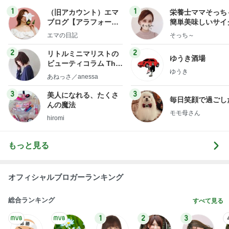
1
1
（旧アカウント）エマ
栄養士ママそっち
ブログ【アラフォー会
簡単美味しいサイ
社売却セカンドライ
献立
エマの日記
そっち～
フ】
2
2
リトルミニマリストの
ゆうき酒場
ビューティコラム The
ゆうき
little minimalist's bea
あねっさ／anessa
uty colum
3
3
美人になれる、たくさ
毎日笑顔で過ごし
んの魔法
モモ母さん
hiromi
もっと見る
オフィシャルブロガーランキング
総合ランキング
すべて見る
1
2
3