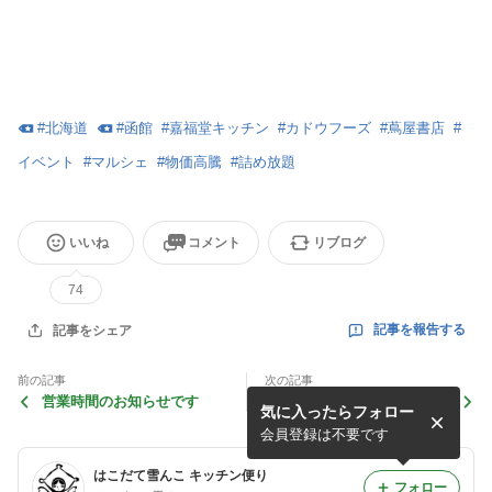
#
北海道
#
函館
#
嘉福堂キッチン
#
カドウフーズ
#
蔦屋書店
#
イベント
#
マルシェ
#
物価高騰
#
詰め放題
いいね
コメント
リブログ
74
記事を報告する
記事をシェア
前の記事
次の記事
営業時間のお知らせです
新発売【掘って食べるパフ
気に入ったらフォロー
ェ】
会員登録は不要です
はこだて雪んこ キッチン便り
フォロー