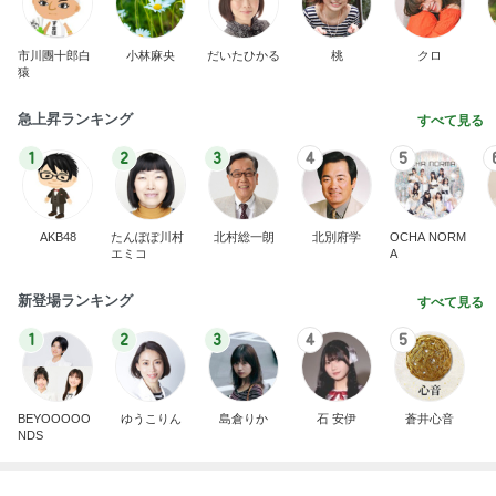
市川團十郎白
小林麻央
だいたひかる
桃
クロ
猿
急上昇ランキング
すべて見る
1
2
3
4
5
AKB48
たんぽぽ川村
北村総一朗
北別府学
OCHA NORM
エミコ
A
新登場ランキング
すべて見る
1
2
3
4
5
BEYOOOOO
ゆうこりん
島倉りか
石 安伊
蒼井心音
NDS