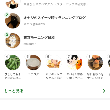
華麗なるスタバマダム （スターバックス研究家）
2
オヤジのスイーツ時々ランニングブログ
オヤジ@sweets
3
東京モーニング日和
maldoror
4
5
6
7
8
ひとりでもま
ラテログ
紅子のセレブ
モバイル業界
毎日おやつを
めにがんばる
なグルメ日記
で働く平社員
食べています
ブログ
のブログ
もっと見る