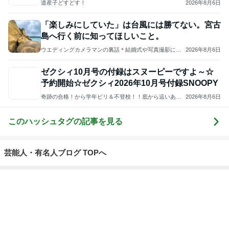
道産子どすどす！
2026年8月6日
「楽しみにしていた」は台風には勝てない。宮古
島へ行く前に知ってほしいこと。
ウエディングカメラマンの裏話＊結婚式や写真撮影にま
2026年8月6日
つわるアンなことやコンなこと
ゼクシィ10月号の付録はスヌーピーですよ～☆
予約開始☆ゼクシィ2026年10月号付録SNOOPY
奇跡の合格！から学年ビリ＆不登校！！底から這いあが
2026年8月6日
ったブログ
このハッシュタグの記事を見る
芸能人・有名人ブログ TOPへ