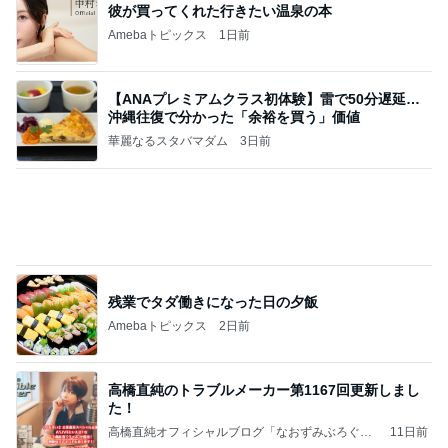
彼が買ってくれた行きたい温泉の本
Amebaトピックス
1日前
【ANAプレミアムクラス初体験】雷で50分遅延…
沖縄往復で分かった「余裕を買う」価値
華麗なるスタバマダム
3日前
残業でタダ働きになった日の夕飯
Amebaトピックス
2日前
高橋直純のトラブルメーカー第1167回更新しまし
た！
高橋直純オフィシャルブログ「なおずみぶろぐ」
11日前
Powered by Ameba