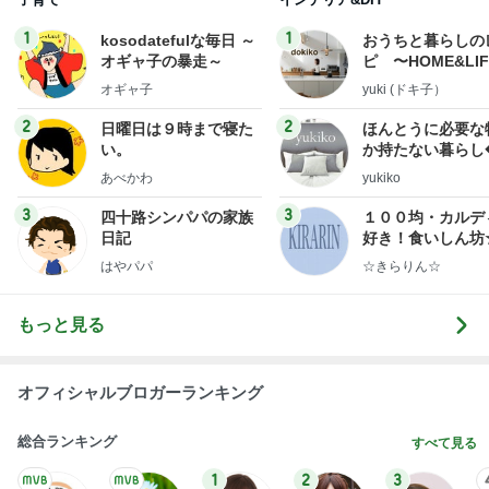
1
1
kosodatefulな毎日 ～
おうちと暮らしの
オギャ子の暴走～
ピ 〜HOME&LI
オギャ子
yuki (ドキ子）
2
2
日曜日は９時まで寝た
ほんとうに必要な
い。
か持たない暮らし
ep Life Simple
あべかわ
yukiko
ンテリアのきろく
3
3
四十路シンパパの家族
１００均・カルデ
日記
好き！食いしん坊
らりん☆のブログ
はやパパ
☆きらりん☆
もっと見る
オフィシャルブロガーランキング
総合ランキング
すべて見る
1
2
3