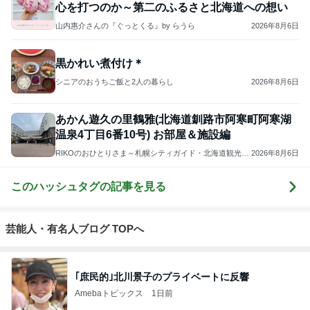
心を打つのか～第二のふるさと北海道への想い
山内惠介さんの『ぐっとくる』by らうら
2026年8月6日
黒かれい煮付け＊
シニアのおうちご飯と2人の暮らし
2026年8月6日
あかん遊久の里鶴雅(北海道釧路市阿寒町阿寒湖
温泉4丁目6番10号) お部屋＆施設編
RIKOのおひとりさま～札幌シティガイド・北海道観光マ
2026年8月6日
スターの北海道旅行情報・温泉ソムリエマスターの温泉
情報～登山、旅行、食べ歩き
このハッシュタグの記事を見る
芸能人・有名人ブログ TOPへ
｢庶民的｣北川景子のプライベートに反響
Amebaトピックス
1日前