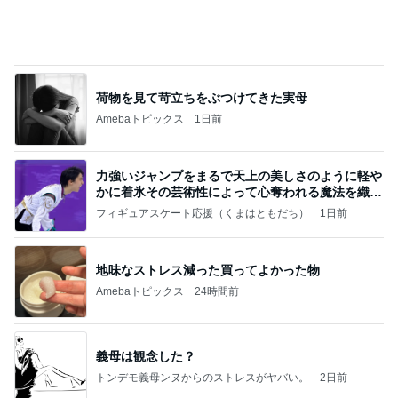
荷物を見て苛立ちをぶつけてきた実母
Amebaトピックス
1日前
力強いジャンプをまるで天上の美しさのように軽や
かに着氷その芸術性によって心奪われる魔法を織り
なす
フィギュアスケート応援（くまはともだち）
1日前
地味なストレス減った買ってよかった物
Amebaトピックス
24時間前
義母は観念した？
トンデモ義母ンヌからのストレスがヤバい。
2日前
田中健 社会の役に立つ娘の仕事
Amebaトピックス
14時間前