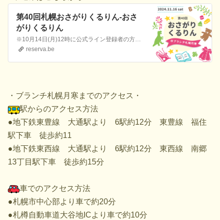
第40回札幌おさがりくるりん-おさ
がりくるりん
※10月14日(月)12時に公式ライン登録者の方限定の先行予約をご案内します。 それまではお申し込みいただけません。 間違って申込まれた場合キャンセルといたしますのでご了承ください。 第40回札幌おさがりくるりん〜おさがり交換会〜 ＠ブランチ札幌月寒コポLABO ✼••┈┈┈┈••✼••┈┈┈┈••✼ ■日時：2024年11月16日(土)10…
reserva.be
・ブランチ札幌月寒までのアクセス・
駅からのアクセス方法
●地下鉄東豊線 大通駅より 6駅約12分 東豊線 福住
駅下車 徒歩約11
●地下鉄東西線 大通駅より 6駅約12分 東西線 南郷
13丁目駅下車 徒歩約15分
車でのアクセス方法
●札幌市中心部より車で約20分
●札樽自動車道大谷地ICより車で約10分