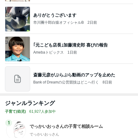
ありがとうございます
市川團十郎白猿オフィシャルB
2日前
｢元こども店長｣加藤清史郎 喜びの報告
Amebaトピックス
1日前
斎藤元彦がぶらぶら動画のアップを止めた
Bank of Dreamの公営競技はどこへ行く
8日前
ジャンルランキング
子育て(幼児)
61,927人参加中
1
でっかいおっさんの子育て相談ルーム
でっかいおっさん