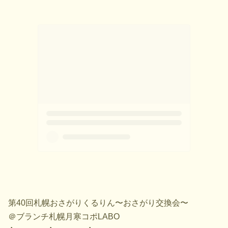
第40回札幌おさがりくるりん〜おさがり交換会〜
＠ブランチ札幌月寒コポLABO