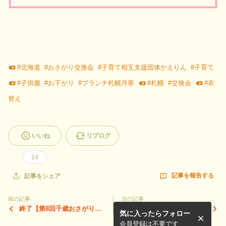
#
北海道
#
おさがり交換会
#
子育て相互支援団体かえりん
#
子育て
#
子供服
#
お下がり
#
ブランチ札幌月寒
#
札幌
#
交換会
#
衣
替え
いいね
リブログ
14
記事を報告する
記事をシェア
前の記事
次の記事
終了【第8回千歳おさがりく
終了：10月19日コドモフリ
気に入ったらフォロー
るりん＠ちとせモール・第1
マ＠北海時、初開催します！
0回いいお産の日inちとせ】
会員登録は不要です