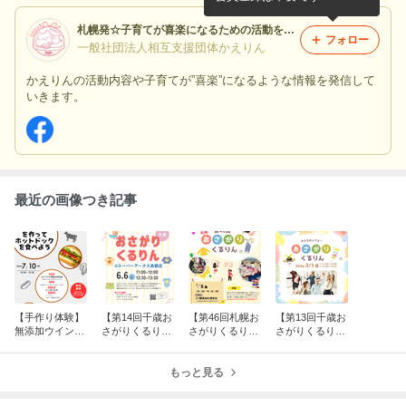
札幌発☆子育てが喜楽になるための活動をしていく 一般社団法人相互支援団体かえりん
フォロー
一般社団法人相互支援団体かえりん
かえりんの活動内容や子育てが”喜楽”になるような情報を発信して
いきます。
最近の画像つき記事
【手作り体験】
【第14回千歳お
【第46回札幌お
【第13回千歳お
無添加ウインナ
さがりくるりん
さがりくるり
さがりくるりん
ーを自分で作っ
＠ちとせモー
ん〜お下がり交
＠ちとせモー
て、おいしいホ
ル】
換会〜＠三ﾂ輪
ル】
ットドッグを食
もっと見る
商会】
べよう！