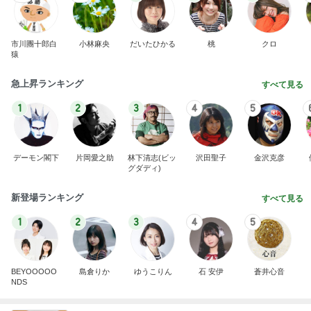
市川團十郎白
小林麻央
だいたひかる
桃
クロ
猿
急上昇ランキング
すべて見る
1
2
3
4
5
デーモン閣下
片岡愛之助
林下清志(ビッ
沢田聖子
金沢克彦
グダディ)
新登場ランキング
すべて見る
1
2
3
4
5
BEYOOOOO
島倉りか
ゆうこりん
石 安伊
蒼井心音
NDS