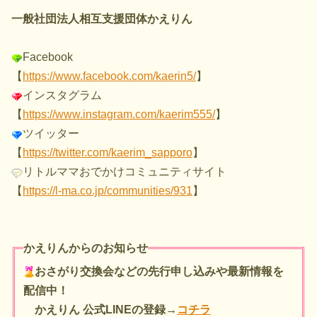
一般社団法人相互支援団体かえりん
Facebook
【
https://www.facebook.com/kaerin5/
】
インスタグラム
【
https://www.instagram.com/kaerim555/
】
ツイッター
【
https://twitter.com/kaerim_sapporo
】
リトルママおでかけコミュニティサイト
【
https://l-ma.co.jp/communities/931
】
かえりんからのお知らせ
おさがり交換会などの先行申し込みや最新情報を
配信中！
かえりん 公式LINEの登録→
コチラ