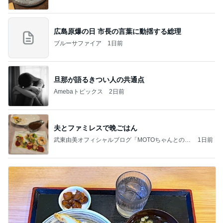
広島原爆の日 市長の言葉に動揺する総理
ブルーサファイア
1日前
旦那が語るきつい人の共通点
Amebaトピックス
2日前
夫とファミレスで晩ごはん
武東由美オフィシャルブログ「MOTOちゃんとのは
1日前
っぴぃな毎日」Powered by Ameba