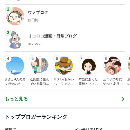
2
ウメブログ
佐伯梅
3
リコロコ漫画・日常ブログ
ricoroco
4
5
6
7
8
まさか4人の男
近距離に住ん
Ｅテレ(おかい
本当にあった
三つ子の母に
の子のおかあ
でいる義両親
つ・ファンタ
義母とママ友
なった ありつ
さんになるな
に苦しめられ
ーネ！)の日々
の話
ん日記。
んて。
てます。
もっと見る
トップブロガーランキング
子育て
インテリア&DIY