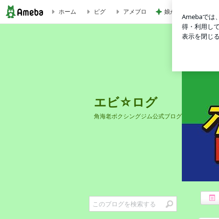
ホーム
ピグ
アメブロ
娘が喜んだ客室露天
角海老スパーリング大会開催！！ | エビ☆ログ
エビ☆ログ
角海老ボクシングジム公式ブログ