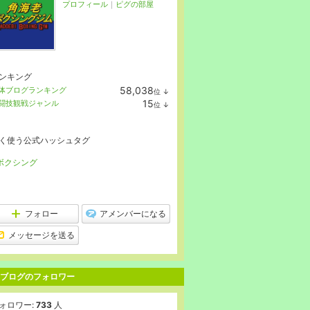
プロフィール
｜
ピグの部屋
ンキング
58,038
体ブログランキング
位
↓
ラ
15
闘技観戦ジャンル
位
↓
ン
ラ
キ
ン
ン
キ
グ
く使う公式ハッシュタグ
ン
下
グ
降
下
ボクシング
降
フォロー
アメンバーになる
メッセージを送る
ブログのフォロワー
ォロワー:
733
人