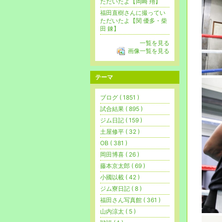
ただいたよ【岡崎 翔】
福田直樹さんに撮ってい
ただいたよ【関 優多・柴
田 錬】
一覧を見る
画像一覧を見る
テーマ
ブログ ( 1851 )
試合結果 ( 895 )
ジム日記 ( 159 )
土屋修平 ( 32 )
OB ( 381 )
岡田博喜 ( 26 )
藤本京太郎 ( 69 )
小國以載 ( 42 )
ジム寮日記 ( 8 )
福田さん写真館 ( 361 )
山内涼太 ( 5 )