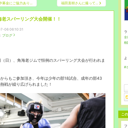
夕募金にご協力あり…
福田直樹さんに撮って…
海老スパーリング大会開催！！
7-06 06:10:31
ラ
：
ブログ
全
格
よ
日（日）、角海老ジムで恒例のスパーリング大会が行われま
。
#
からもご参加頂き、今年は少年の部18試合、成年の部43
の熱戦が繰り広げられました！
この
フ