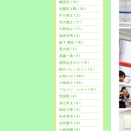
練習生 ( 10 )
佐藤匡＆剛 ( 14 )
中川勇太 ( 3 )
市川雅之 ( 11 )
今野裕介 ( 17 )
福本祥馬 ( 5 )
阪下 優友 ( 16 )
星大翔 ( 5 )
斎藤一貴 ( 9 )
渡部あきのり ( 16 )
細川バレンタイン ( 2 )
お知らせ ( 245 )
小堀佑介 ( 45 )
フセイン・シャー ( 15 )
宮坂航 ( 6 )
糸山良太 ( 0 )
細谷大希 ( 4 )
松本竜也 ( 5 )
住田愛斗 ( 8 )
小林和輝 ( 6 )