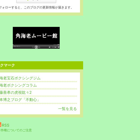
フォローすると、このブログの更新情報が届きます。
クマーク
海老宝石ボクシングジム
海老ボクシングコラム
藤善孝の虎視眈々2
本博之ブログ「不動心」
一覧を見る
RSS
著作権についてのご注意