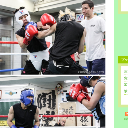
ブッ
角
角
加
坂
※