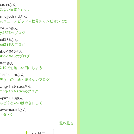
-pusanさん
気ない日常とか。。
emujjudavidさん
セムジュ・デビッド～世界チャンピオンになってくれ～
ay4575さん
ay4575のブログ
iopi336さん
iopi336のブログ
aeko-1945さん
aeko-1945のブログ
ttatiさん
朱印で心地いい日にしょう‼️
in-risutaroさん
ぞう の「新・燃えないブログ」
xing-first-stepさん
xing-first-stepのブログ
ropin2013さん
んどくさいのはぬきにして
zawa-naomiさん
・タ・シ
一覧を見る
フォロー