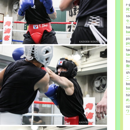
r
何
ss
b
b
p
p
t
t
bu
御
sh
こ
bo
bo
hi
め
o
ワ