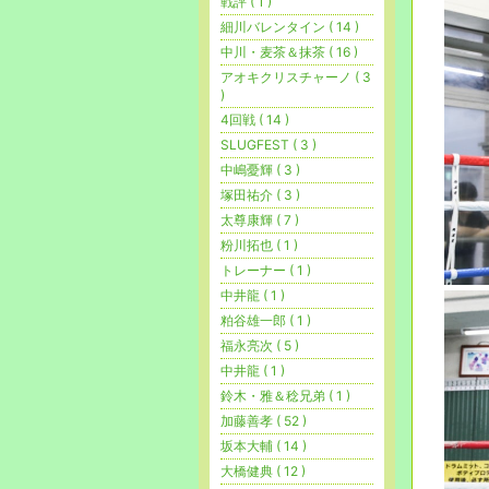
戦評 ( 1 )
細川バレンタイン ( 14 )
中川・麦茶＆抹茶 ( 16 )
アオキクリスチャーノ ( 3
)
4回戦 ( 14 )
SLUGFEST ( 3 )
中嶋憂輝 ( 3 )
塚田祐介 ( 3 )
太尊康輝 ( 7 )
粉川拓也 ( 1 )
トレーナー ( 1 )
中井龍 ( 1 )
粕谷雄一郎 ( 1 )
福永亮次 ( 5 )
中井龍 ( 1 )
鈴木・雅＆稔兄弟 ( 1 )
加藤善孝 ( 52 )
坂本大輔 ( 14 )
大橋健典 ( 12 )