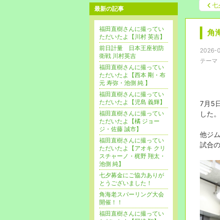
七
最新の記事
福田直樹さんに撮ってい
角
ただいたよ【川村 英吉】
前日計量 日本王座初防
2026-0
衛戦 川村英吉
テーマ
福田直樹さんに撮ってい
ただいたよ【西本 剛・布
元 寿弥・池側 純 】
福田直樹さんに撮ってい
ただいたよ【児島 義輝】
7月5
福田直樹さんに撮ってい
した
ただいたよ【橘 ジョー
ジ・佐藤 誠市】
他ジム
福田直樹さんに撮ってい
試合
ただいたよ【アオキ クリ
スチャーノ・梶野 翔太・
池側 純】
七夕募金にご協力ありが
とうございました！
角海老スパーリング大会
開催！！
福田直樹さんに撮ってい