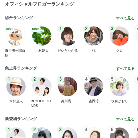
オフィシャルブロガーランキング
総合ランキング
すべて見る
1
2
3
市川團十郎白
小林麻央
だいたひかる
桃
クロ
猿
急上昇ランキング
すべて見る
1
2
3
4
5
木村直人
BEYOOOOO
美川憲一
吉岡淳
水森かおり
NDS
新登場ランキング
すべて見る
1
2
3
4
5