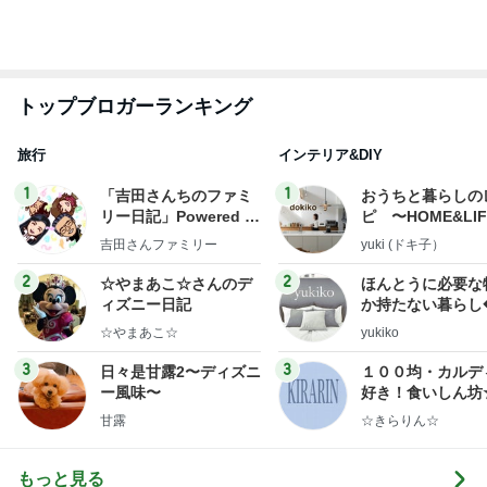
トップブロガーランキング
旅行
インテリア&DIY
1
1
「吉田さんちのファミ
おうちと暮らしの
リー日記」Powered b
ピ 〜HOME&LI
y Ameba 吉田さんファ
吉田さんファミリー
yuki (ドキ子）
ミリーオフィシャルブ
ログ
2
2
☆やまあこ☆さんのデ
ほんとうに必要な
ィズニー日記
か持たない暮らし
ep Life Simple
☆やまあこ☆
yukiko
ンテリアのきろく
3
3
日々是甘露2〜ディズニ
１００均・カルデ
ー風味〜
好き！食いしん坊
らりん☆のブログ
甘露
☆きらりん☆
もっと見る