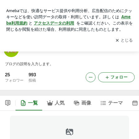
かちがわ接骨院のブログ
アプリをダウンロードして
ブログの更新通知
を受け取りまし
開く
ょう。
かちがわ接骨院のブログ
ブログの説明を入力します。
25
993
フォロー
フォロワー
投稿
一覧
人気
画像
テーマ