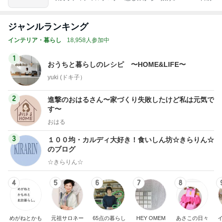
ered by Ameba
ジャンルランキング
インテリア・暮らし
18,958人参加中
1
おうちと暮らしのレシピ 〜HOME&LIFE〜
yuki (ドキ子）
2
進撃のおはるさん〜家づくり失敗したけど私は元気で
す〜
おはる
3
１００均・カルディ大好き！食いしん坊☆きらりん☆
のブログ
☆きらりん☆
4
5
6
7
8
めがねとかも
元祖サロネー
65点の暮らし
HEY OMEM
あさこの日々