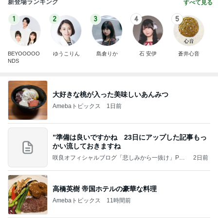
新登場ランキング
すべて見る
1
2
3
4
5
BEYOOOOO
ゆうこりん
島倉りか
石 安伊
蒼井心音
NDS
大好きな桃が入った美味しいあんみつ
Amebaトピックス
1日前
”準備は良いですかね 23日にアップした記事もっ
かい流しておきますね
咲良オフィシャルブログ「悲しみから一抜け」Pow
2日前
ered by Ameba
高橋英樹 帝国ホテルの豪華な料理
Amebaトピックス
11時間前