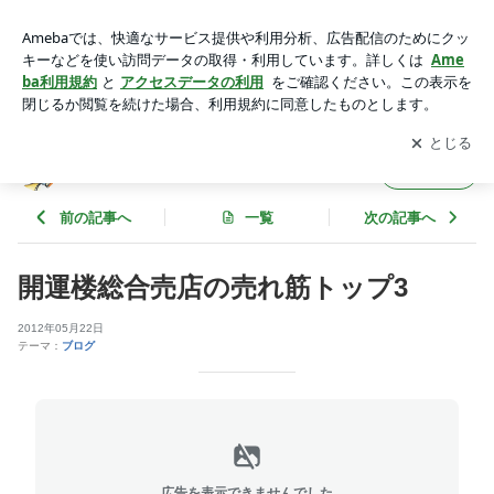
開運楼総合売店の売れ筋トップ3 | 伊那谷道中 かぶちゃん村
通信
アプリをダウンロードして
ブログの更新通知
を受け取りまし
開く
ょう。
伊那谷道中 かぶちゃん村通信
フォロー
前の記事へ
一覧
次の記事へ
開運楼総合売店の売れ筋トップ3
2012年05月22日
テーマ：
ブログ
広告を表示できませんでした