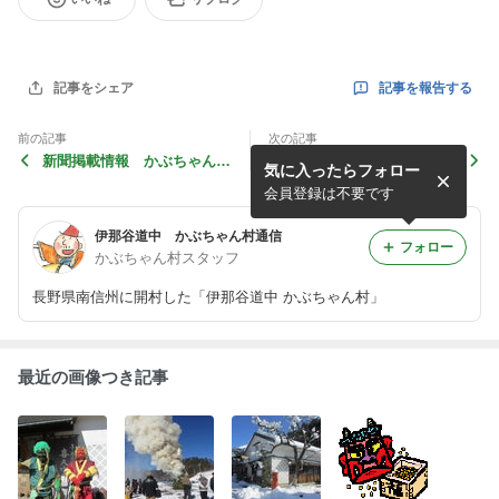
記事を報告する
記事をシェア
前の記事
次の記事
新聞掲載情報 かぶちゃん
おたきあげ
気に入ったらフォロー
村 生涯パスポート
会員登録は不要です
伊那谷道中 かぶちゃん村通信
フォロー
かぶちゃん村スタッフ
長野県南信州に開村した「伊那谷道中 かぶちゃん村」
最近の画像つき記事