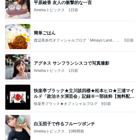
平原綾香 友人の衝撃的な一言
Amebaトピックス
1日前
簡単ごはん
渡辺美奈代オフィシャルブログ「Minayo Land」P
3日前
owered by Ameba
アグネス サンフランシスコで写真撮影
Amebaトピックス
1日前
快楽亭ブラック★立川談四楼★松本ヒロ★三浦マイ
ルド「政治ネタ演芸会」記録※一部抜粋【無料配
信】
快楽亭ブラック★オフィシャルブログ
9日前
白玉団子で作るフルーツポンチ
Amebaトピックス
10時間前