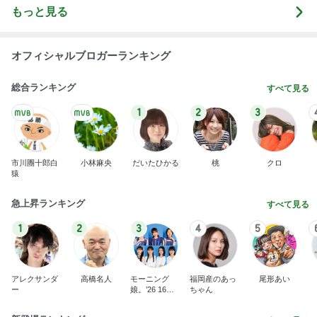
もっと見る
オフィシャルブロガーランキング
総合ランキング
すべて見る
1
2
3
市川團十郎白
小林麻央
だいたひかる
桃
クロ
猿
急上昇ランキング
すべて見る
1
2
3
4
5
アレクサンダ
高橋名人
モーニング
福岡産のあっ
尾形あい
ー
娘。’26 16期1
ちゃん
7期