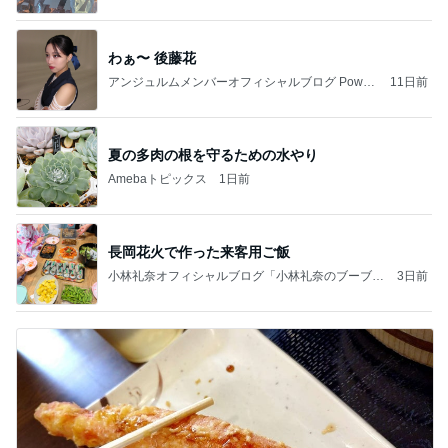
わぁ〜 後藤花
アンジュルムメンバーオフィシャルブログ Power
11日前
ed by Ameba
夏の多肉の根を守るための水やり
Amebaトピックス
1日前
長岡花火で作った来客用ご飯
小林礼奈オフィシャルブログ「小林礼奈のブーブー
3日前
ブログ」Powered by Ameba