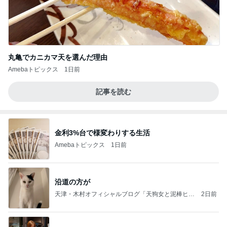
丸亀でカニカマ天を選んだ理由
Amebaトピックス
1日前
記事を読む
金利3%台で様変わりする生活
Amebaトピックス
1日前
沿道の方が
天津・木村オフィシャルブログ「天狗女と泥棒ヒゲ
2日前
男」Powered by Ameba