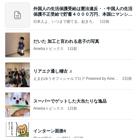
外国人の生活保護受給は憲法違反・・中国人の生活
保護不正受給で貯蓄４０００万円、本国にマンショ
ンを
日本人よ、いつまで寝てる、起きろ。
1日前
だいた 加工と言われる息子の写真
Amebaトピックス
1日前
リアエク通し稽古 ♬
えまおゆうオフィシャルブログ Powered by Ameb
2日前
a
スーパーでゲットした大当たりな逸品
Amebaトピックス
1日前
インターン面接4