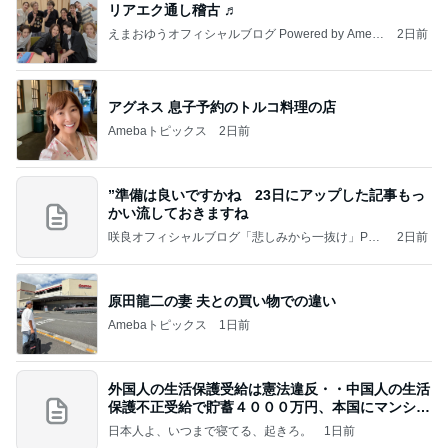
リアエク通し稽古 ♬
えまおゆうオフィシャルブログ Powered by Ameb
2日前
a
アグネス 息子予約のトルコ料理の店
Amebaトピックス
2日前
”準備は良いですかね 23日にアップした記事もっ
かい流しておきますね
咲良オフィシャルブログ「悲しみから一抜け」Pow
2日前
ered by Ameba
原田龍二の妻 夫との買い物での違い
Amebaトピックス
1日前
外国人の生活保護受給は憲法違反・・中国人の生活
保護不正受給で貯蓄４０００万円、本国にマンショ
ンを
日本人よ、いつまで寝てる、起きろ。
1日前