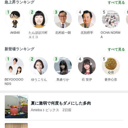
急上昇ランキング
すべて見る
1
2
3
4
5
AKB48
たんぽぽ川村
北村総一朗
北別府学
OCHA NORM
エミコ
A
新登場ランキング
すべて見る
1
2
3
4
5
BEYOOOOO
ゆうこりん
島倉りか
石 安伊
蒼井心音
NDS
夏に激弱で何度もダメにした多肉
Amebaトピックス
2日前