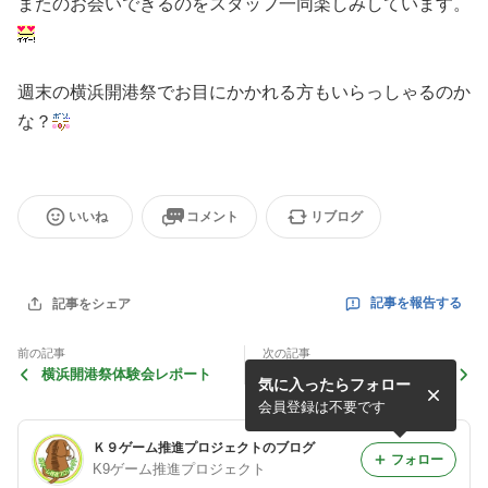
またのお会いできるのをスタッフ一同楽しみしています。
週末の横浜開港祭でお目にかかれる方もいらっしゃるのか
な？
いいね
コメント
リブログ
記事を報告する
記事をシェア
前の記事
次の記事
横浜開港祭体験会レポート
今週末の開港祭デモンストレ
気に入ったらフォロー
ーション＆体験会について
会員登録は不要です
Ｋ９ゲーム推進プロジェクトのブログ
フォロー
K9ゲーム推進プロジェクト