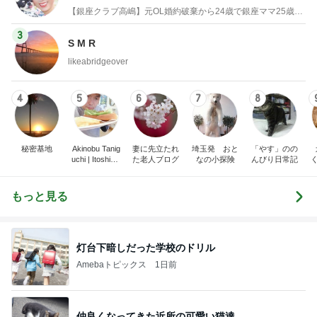
物でエルメス バーキン コーデ
【銀座クラブ高嶋】元OL婚約破棄から24歳で銀座ママ25歳でオーナーママ銀座 美肌で開運♡パワースポット巡り高嶋りえ子ブログ
3
S M R
likeabridgeover
4
5
6
7
8
秘密基地
Akinobu Tanig
妻に先立たれ
埼玉発 おと
「やす」のの
uchi | Itoshima
た老人ブログ
なの小探険
んびり日常記
Landscape Ph
otographer
もっと見る
灯台下暗しだった学校のドリル
Amebaトピックス
1日前
仲良くなってきた近所の可愛い猫達