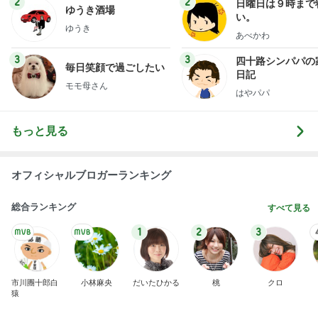
2
2
日曜日は９時まで
ゆうき酒場
い。
ゆうき
あべかわ
3
3
四十路シンパパの
毎日笑顔で過ごしたい
日記
モモ母さん
はやパパ
もっと見る
オフィシャルブロガーランキング
総合ランキング
すべて見る
1
2
3
市川團十郎白
小林麻央
だいたひかる
桃
クロ
猿