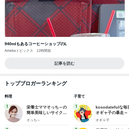
940mlもあるコーヒーショップのL
Amebaトピックス
12時間前
記事を読む
トップブロガーランキング
料理
子育て
1
1
栄養士ママそっち～の
kosodatefulな毎
簡単美味しいサイクル
オギャ子の暴走～
献立
そっち～
オギャ子