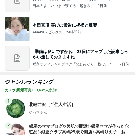
ンを
日本人よ、いつまで寝てる、起きろ。
1日前
本田真凜 喜びの報告に祝福と反響
Amebaトピックス
24時間前
”準備は良いですかね 23日にアップした記事もっ
かい流しておきますね
咲良オフィシャルブログ「悲しみから一抜け」Pow
2日前
ered by Ameba
ジャンルランキング
カメラ(風景写真)
9,435人参加中
1
北軽井沢［半住人生活］
やっちゃん
2
銀座のママブログ✨美肌で開運✨銀座ママが作った化
粧品✨銀座クラブ高嶋25歳で開店✨高嶋りえ子 お着