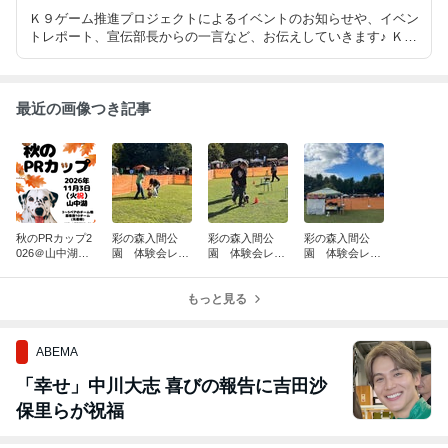
Ｋ９ゲーム推進プロジェクトによるイベントのお知らせや、イベン
トレポート、宣伝部長からの一言など、お伝えしていきます♪ Ｋ９
ゲーム推進プロジェクトのＨＰも完成しました！→ http://www.k9g
ames-projects.com/
最近の画像つき記事
秋のPRカップ2
彩の森入間公
彩の森入間公
彩の森入間公
026＠山中湖
園 体験会レ
園 体験会レ
園 体験会レ
開催決定！
ポ ⑤
ポ ④
ポ ③
もっと見る
ABEMA
「幸せ」中川大志 喜びの報告に吉田沙
保里らが祝福