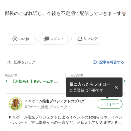
部長のこぼれ話し。今後も不定期で配信していきまーす
いいね
コメント
リブログ
記事を報告する
記事をシェア
前の記事
次の記事
【お知らせ】K9ゲーム® デ
【お知らせ】秋のPRカップ2
気に入ったらフォロー
モンストレーション＆体験会
012 開催します！
（9/15～17）
会員登録は不要です
Ｋ９ゲーム推進プロジェクトのブログ
フォロー
K9ゲーム推進プロジェクト
Ｋ９ゲーム推進プロジェクトによるイベントのお知らせや、イベン
トレポート、宣伝部長からの一言など、お伝えしていきます♪ Ｋ９
ゲーム推進プロジェクトのＨＰも完成しました！→ http://www.k9g