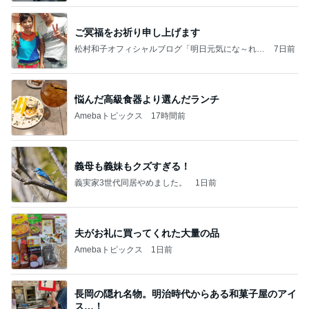
ご冥福をお祈り申し上げます
松村和子オフィシャルブログ「明日元気にな～れ」
7日前
Powered by Ameba
悩んだ高級食器より選んだランチ
Amebaトピックス
17時間前
義母も義妹もクズすぎる！
義実家3世代同居やめました。
1日前
夫がお礼に買ってくれた大量の品
Amebaトピックス
1日前
長岡の隠れ名物。明治時代からある和菓子屋のアイ
ス…！