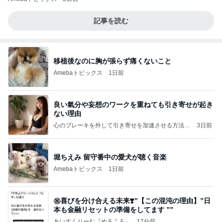
記事を読む
移植後なのに胸が張らず痛くないこと
Amebaトピックス
1日前
良い氣分や妄想のワークを重ねても引き寄せが起き
ない理由
心のブレーキを外して引き寄せを加速させる方法：
3日前
引き寄せ研究所
堀ちえみ 留守番中の愛犬が聴く音楽
Amebaトピックス
1日前
㊗️喜びを分け合える未来❣️”【この混沌の理由】”⽇
本も⾦融リセットの準備をしてます ””
あいすくりーむ『めるころ』
17分前