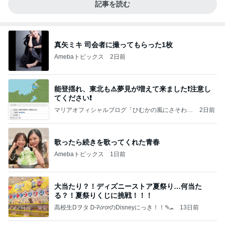
記事を読む
真矢ミキ 司会者に撮ってもらった1枚
Amebaトピックス
2日前
能登揺れ、東北も⚠️夢見が増えて来ました❗️注意し
てください❗️
マリアオフィシャルブログ「ひむかの風にさそわれ
2日前
て」Powered by Ameba
歌ったら続きを歌ってくれた青春
Amebaトピックス
1日前
大当たり？！ディズニーストア夏祭り…何当た
る？！夏祭りくじに挑戦！！！
高校生Dヲタ Ꭰ-ᎮꭵꭹꭴのDisneyにっき！！✎ܚ
13日前