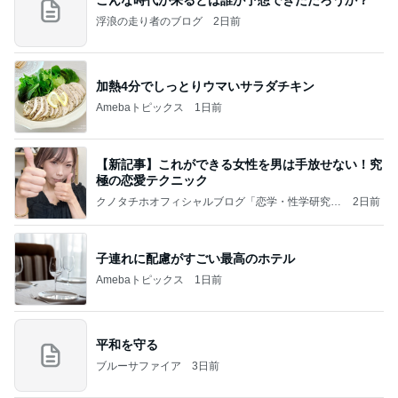
浮浪の走り者のブログ
2日前
加熱4分でしっとりウマいサラダチキン
Amebaトピックス
1日前
【新記事】これができる女性を男は手放せない！究
極の恋愛テクニック
クノタチホオフィシャルブログ「恋学・性学研究
2日前
室」Powered by Ameba
子連れに配慮がすごい最高のホテル
Amebaトピックス
1日前
平和を守る
ブルーサファイア
3日前