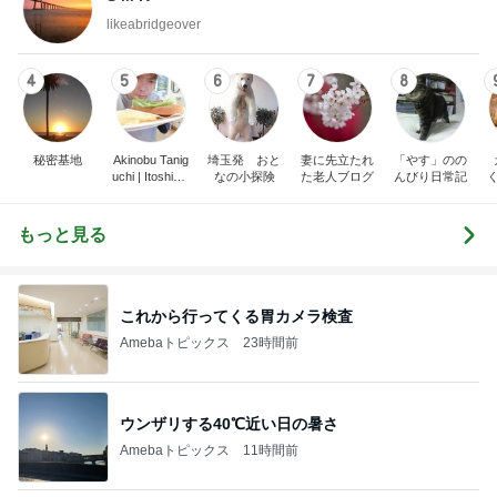
likeabridgeover
4
5
6
7
8
秘密基地
Akinobu Tanig
埼玉発 おと
妻に先立たれ
「やす」のの
uchi | Itoshima
なの小探険
た老人ブログ
んびり日常記
Landscape Ph
otographer
もっと見る
これから行ってくる胃カメラ検査
Amebaトピックス
23時間前
ウンザリする40℃近い日の暑さ
Amebaトピックス
11時間前