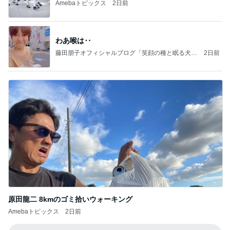
Amebaトピックス
2日前
わあ喉は‥
藤田朋子オフィシャルブログ「笑顔の種と眠る犬」
2日前
Powered by Ameba
原田龍二 8kmのゴミ拾いウォーキング
Amebaトピックス
2日前