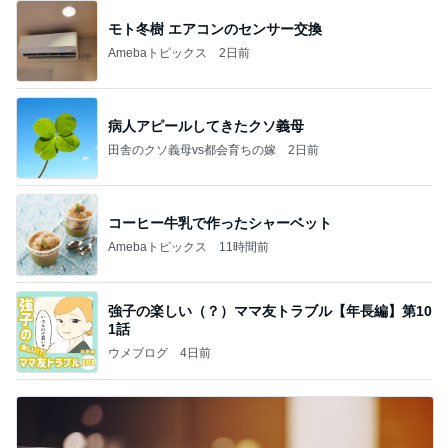
モト冬樹 エアコンのセンサー交換
Amebaトピックス
2日前
病人アピールしてきたクソ義母
田舎のクソ義母vs都会育ちの嫁
2日前
コーヒー牛乳で作ったシャーベット
Amebaトピックス
11時間前
強子の楽しい（？）ママ友トラブル【年長編】第10
1話
ウメブログ
4日前