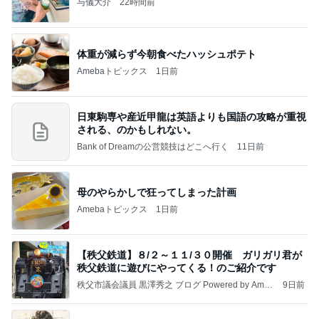
与儀大介
22時間前
体重が減らず今朝食べたハッシュポテト
Amebaトピックス
1日前
日東駒専や産近甲龍は英語よりも国語の攻略が重視
される、のかもしれない。
Bank of Dreamの公営競技はどこへ行く
11日前
母のやらかしで狂ってしまった計画
Amebaトピックス
1日前
【秩父鉄道】８/２～１１/３０開催 ガリガリ君が
秩父鉄道に遊びにやってくる！のご紹介です
秩父市議会議員 黒澤秀之 ブログ Powered by Ameb
9日前
a