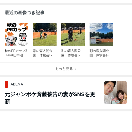
ames-projects.com/
最近の画像つき記事
秋のPRカップ2
彩の森入間公
彩の森入間公
彩の森入間公
026＠山中湖
園 体験会レ
園 体験会レ
園 体験会レ
開催決定！
ポ ⑤
ポ ④
ポ ③
もっと見る
ABEMA
元ジャンポケ斉藤被告の妻がSNSを更
新