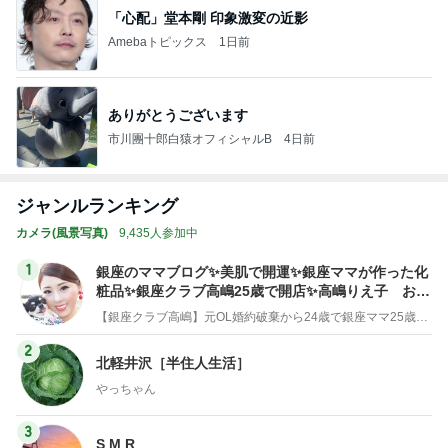
「心配」堂本剛 印象激変の近影
Amebaトピックス
1日前
ありがとうございます
市川團十郎白猿オフィシャルB
4日前
ジャンルランキング
カメラ(風景写真)
9,435人参加中
1
銀座のママブログ✨美肌で開運✨銀座ママが作った化
粧品✨銀座クラブ高嶋25歳で開店✨高嶋りえ子 お着
物でエルメス バーキン コーデ
【銀座クラブ高嶋】元OL婚約破棄から24歳で銀座ママ25歳でオーナーママ銀座 美肌で開運♡パワースポット巡り高嶋りえ子ブログ
2
北軽井沢［半住人生活］
やっちゃん
3
S M R