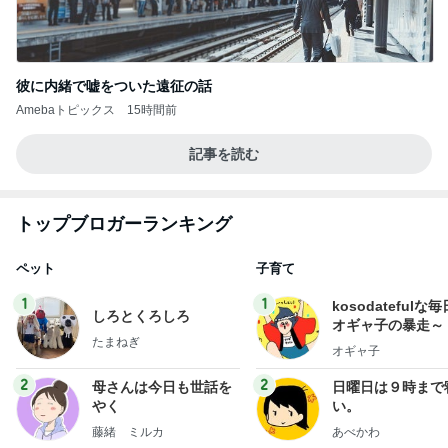
彼に内緒で嘘をついた遠征の話
Amebaトピックス
15時間前
記事を読む
トップブロガーランキング
ペット
子育て
1
1
kosodatefulな毎
しろとくろしろ
オギャ子の暴走～
たまねぎ
オギャ子
2
2
母さんは今日も世話を
日曜日は９時まで
やく
い。
藤緒 ミルカ
あべかわ