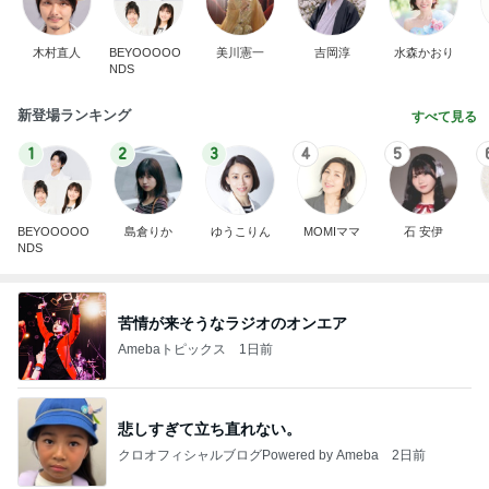
木村直人
BEYOOOOO
美川憲一
吉岡淳
水森かおり
NDS
新登場ランキング
すべて見る
1
2
3
4
5
BEYOOOOO
島倉りか
ゆうこりん
MOMIママ
石 安伊
NDS
苦情が来そうなラジオのオンエア
Amebaトピックス
1日前
悲しすぎて立ち直れない。
クロオフィシャルブログPowered by Ameba
2日前